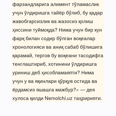
фарзандларига алимент тўламаслик
учун ўлдиришга тайёр бўлиб, бу қадар
жавобгарсизлик ва жазосиз қолиш
ҳиссини туймоқда? Нима учун бир кун
фарқ билан содир бўлган воқеалар
хронологияси ва аниқ сабаб бўлишига
қарамай, тергов бу воқеани тасодифга
тенглаштириб, хотинини ўлдиришга
уриниш деб ҳисобламаяпти? Нима
учун у ва яқинлари қўрқув остида ва
ёрдамсиз яшашга мажбур?» — дея
хулоса қилди Nemolchi.uz таҳририяти.