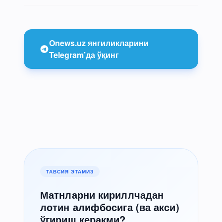
Onews.uz янгиликларини
Telegram’да ўқинг
ТАВСИЯ ЭТАМИЗ
Матнларни кириллчадан
лотин алифбосига (ва акси)
ўгириш керакми?