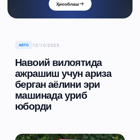
Ҳисоблаш
13/10/2025
АВТО
Навоий вилоятида
ажрашиш учун ариза
берган аёлини эри
машинада уриб
юборди