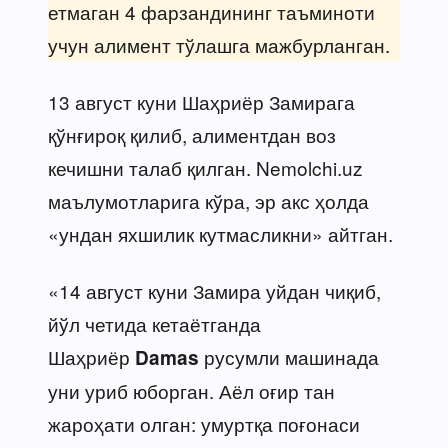
етмаган 4 фарзандининг таъминоти
учун алимент тўлашга мажбурланган.
13 август куни Шаҳриёр Замирага
қўнғироқ қилиб, алиментдан воз
кечишни талаб қилган. Nemolchi.uz
маълумотларига кўра, эр акс ҳолда
«ундан яхшилик кутмасликни» айтган.
«14 август куни Замира уйдан чиқиб,
йўл четида кетаётганда
Шаҳриёр
русумли машинада
Damas
уни уриб юборган. Аёл оғир тан
жароҳати олган: умуртқа поғонаси