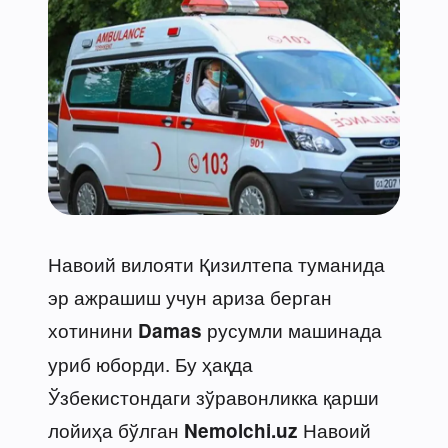
Навоий вилояти Қизилтепа туманида
эр ажрашиш учун ариза берган
хотинини
русумли машинада
Damas
уриб юборди. Бу ҳақда
Ўзбекистондаги зўравонликка қарши
лойиҳа бўлган
Навоий
Nemolchi.uz