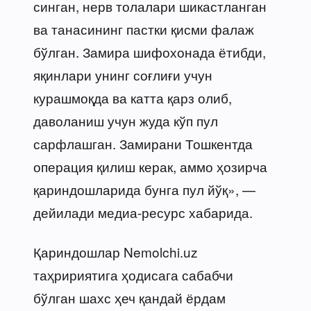
синган, нерв толалари шикастланган
ва танасининг пастки қисми фалаж
бўлган. Замира шифохонада ётибди,
яқинлари унинг соғлиғи учун
курашмоқда ва катта қарз олиб,
даволаниш учун жуда кўп пул
сарфлашган. Замирани Тошкентда
операция қилиш керак, аммо ҳозирча
қариндошларида бунга пул йўқ», —
дейилади медиа-ресурс хабарида.
Қариндошлар Nemolchi.uz
таҳририятига ҳодисага сабабчи
бўлган шахс ҳеч қандай ёрдам