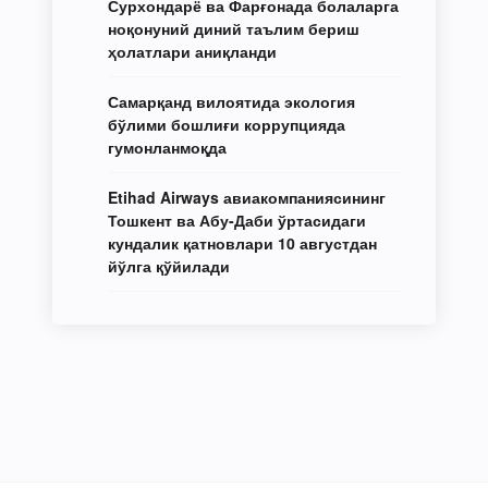
Сурхондарё ва Фарғонада болаларга
ноқонуний диний таълим бериш
ҳолатлари аниқланди
Самарқанд вилоятида экология
бўлими бошлиғи коррупцияда
гумонланмоқда
Etihad Airways авиакомпаниясининг
Тошкент ва Абу-Даби ўртасидаги
кундалик қатновлари 10 августдан
йўлга қўйилади