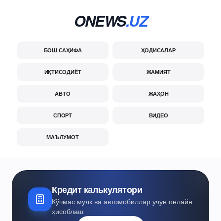
ONEWS
.UZ
БОШ САҲИФА
ҲОДИСАЛАР
ИҚТИСОДИЁТ
ЖАМИЯТ
АВТО
ЖАҲОН
СПОРТ
ВИДЕО
МАЪЛУМОТ
Кредит калькулятори
Кўчмас мулк ва автомобиллар учун онлайн
ҳисоблаш