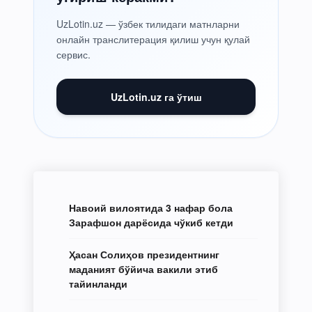
UzLotin.uz — ўзбек тилидаги матнларни
онлайн транслитерация қилиш учун қулай
сервис.
UzLotin.uz га ўтиш
Навоий вилоятида 3 нафар бола
Зарафшон дарёсида чўкиб кетди
Ҳасан Солиҳов президентнинг
маданият бўйича вакили этиб
тайинланди