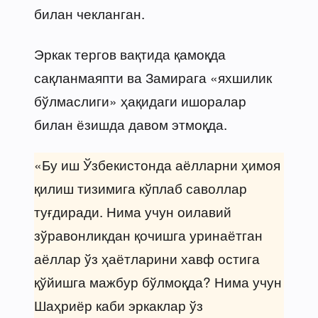
билан чекланган.
Эркак тергов вақтида қамоқда
сақланмаяпти ва Замирага «яхшилик
бўлмаслиги» ҳақидаги ишоралар
билан ёзишда давом этмоқда.
«Бу иш Ўзбекистонда аёлларни ҳимоя
қилиш тизимига кўплаб саволлар
туғдиради. Нима учун оилавий
зўравонликдан қочишга уринаётган
аёллар ўз ҳаётларини хавф остига
қўйишга мажбур бўлмоқда? Нима учун
Шаҳриёр каби эркаклар ўз