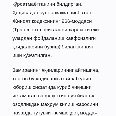
кўрсатмаётганини билдирган.
Ҳодисадан сўнг эркакка нисбатан
Жиноят кодексининг 266-моддаси
(Транспорт воситалари ҳаракати ёки
улардан фойдаланиш хавфсизлиги
қоидаларини бузиш) билан жиноят
иши қўзғатилган.
Замиранинг яқинларининг айтишича,
тергов бу ҳодисани атайлаб уриб
юбориш сифатида кўриб чиқишни
истамаган ва фақатгина уч йилгача
озодликдан маҳрум қилиш жазосини
назарда тутувчи «юмшоқроқ модда»