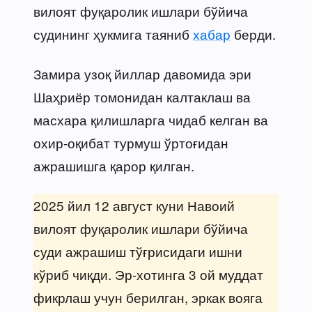
вилоят фуқаролик ишлари бўйича
судининг ҳукмига таяниб
хабар
берди.
Замира узоқ йиллар давомида эри
Шаҳриёр томонидан калтаклаш ва
масхара қилишларга чидаб келган ва
охир-оқибат турмуш ўртоғидан
ажрашишга қарор қилган.
2025 йил 12 август куни Навоий
вилоят фуқаролик ишлари бўйича
суди ажрашиш тўғрисидаги ишни
кўриб чиқди. Эр-хотинга 3 ой муддат
фикрлаш учун берилган, эркак вояга