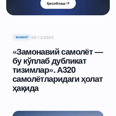
Ҳисоблаш
05/12/2025
ЖАМИЯТ
«Замонавий самолёт —
бу кўплаб дубликат
тизимлар». А320
самолётларидаги ҳолат
ҳақида