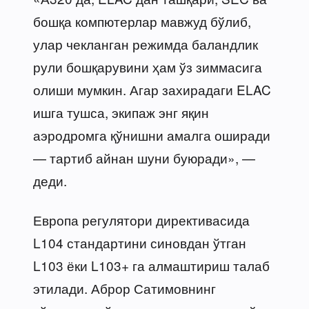
бошқа компютерлар мавжуд бўлиб,
улар чекланган режимда баландлик
рули бошқарувини ҳам ўз зиммасига
олиши мумкин. Агар захирадаги ELAC
ишга тушса, экипаж энг яқин
аэродромга қўнишни амалга оширади
— тартиб айнан шуни буюради», —
деди.
Европа регулятори директивасида
L104 стандартини синовдан ўтган
L103 ёки L103+ га алмаштириш талаб
этилади. Аброр Сатимовнинг