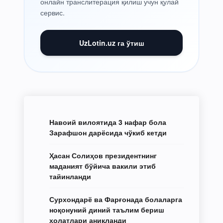
онлайн транслитерация қилиш учун қулай
сервис.
UzLotin.uz га ўтиш
Навоий вилоятида 3 нафар бола
Зарафшон дарёсида чўкиб кетди
Ҳасан Солиҳов президентнинг
маданият бўйича вакили этиб
тайинланди
Сурхондарё ва Фарғонада болаларга
ноқонуний диний таълим бериш
ҳолатлари аниқланди