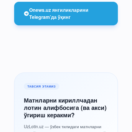
Onews.uz янгиликларини
Telegram’да ўқинг
ТАВСИЯ ЭТАМИЗ
Матнларни кириллчадан
лотин алифбосига (ва акси)
ўгириш керакми?
UzLotin.uz — ўзбек тилидаги матнларни