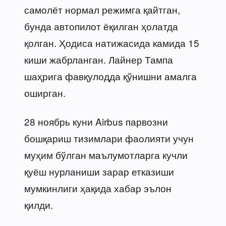
самолёт нормал режимга қайтган,
бунда автопилот ёқилган ҳолатда
қолган. Ҳодиса натижасида камида 15
киши жабрланган. Лайнер Тампа
шаҳрига фавқулодда қўнишни амалга
оширган.
28 ноябрь куни Airbus парвозни
бошқариш тизимлари фаолияти учун
муҳим бўлган маълумотларга кучли
қуёш нурланиши зарар етказиши
мумкинлиги ҳақида хабар эълон
қилди.