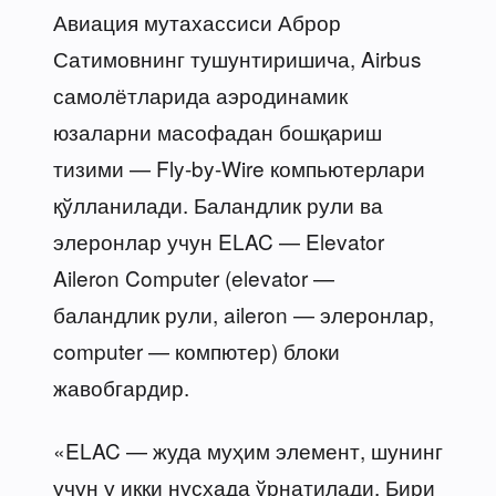
Авиация мутахассиси Аброр
Сатимовнинг тушунтиришича, Airbus
самолётларида аэродинамик
юзаларни масофадан бошқариш
тизими — Fly-by-Wire компьютерлари
қўлланилади. Баландлик рули ва
элеронлар учун ELAC — Elevator
Aileron Computer (elevator —
баландлик рули, aileron — элеронлар,
computer — компютер) блоки
жавобгардир.
«ELAC — жуда муҳим элемент, шунинг
учун у икки нусхада ўрнатилади. Бири