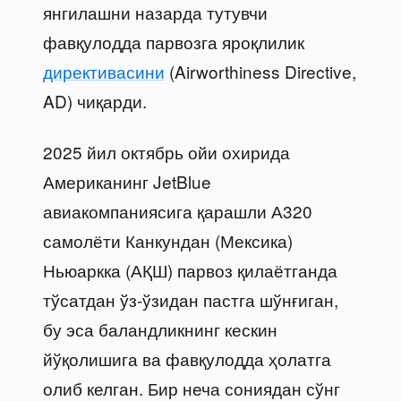
янгилашни назарда тутувчи
фавқулодда парвозга яроқлилик
директивасини
(Airworthiness Directive,
AD) чиқарди.
2025 йил октябрь ойи охирида
Американинг JetBlue
авиакомпаниясига қарашли А320
самолёти Канкундан (Мексика)
Ньюаркка (АҚШ) парвоз қилаётганда
тўсатдан ўз-ўзидан пастга шўнғиган,
бу эса баландликнинг кескин
йўқолишига ва фавқулодда ҳолатга
олиб келган. Бир неча сониядан сўнг