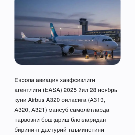
Европа авиация хавфсизлиги
агентлиги (EASA) 2025 йил 28 ноябрь
куни Airbus A320 оиласига (А319,
А320, А321) мансуб самолётларда
парвозни бошқариш блокларидан
бирининг дастурий таъминотини