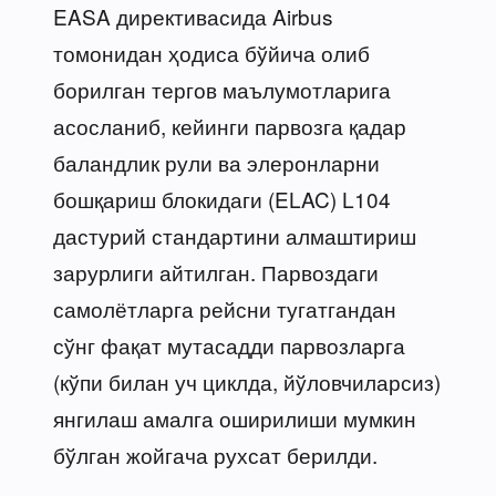
EASA директивасида Airbus
томонидан ҳодиса бўйича олиб
борилган тергов маълумотларига
асосланиб, кейинги парвозга қадар
баландлик рули ва элеронларни
бошқариш блокидаги (ELAC) L104
дастурий стандартини алмаштириш
зарурлиги айтилган. Парвоздаги
самолётларга рейсни тугатгандан
сўнг фақат мутасадди парвозларга
(кўпи билан уч циклда, йўловчиларсиз)
янгилаш амалга оширилиши мумкин
бўлган жойгача рухсат берилди.