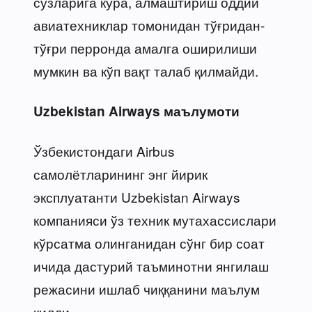
сўзларига кўра, алмаштириш оддий
авиатехниклар томонидан тўғридан-
тўғри перронда амалга оширилиши
мумкин ва кўп вақт талаб қилмайди.
Uzbekistan Airways маълумоти
Ўзбекистондаги Airbus
самолётларининг энг йирик
эксплуатанти Uzbekistan Airways
компанияси ўз техник мутахассислари
кўрсатма олинганидан сўнг бир соат
ичида дастурий таъминотни янгилаш
режасини ишлаб чиққанини маълум
қилди.