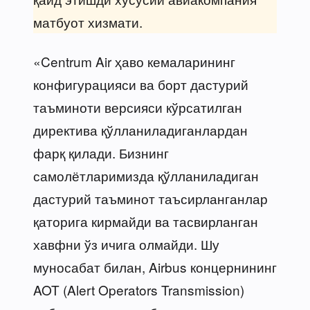
матбуот хизмати.
«Centrum Air ҳаво кемаларининг
конфигурацияси ва борт дастурий
таъминоти версияси кўрсатилган
директива қўлланиладиганлардан
фарқ қилади. Бизнинг
самолётларимизда қўлланиладиган
дастурий таъминот таъсирланганлар
қаторига кирмайди ва тасвирланган
хавфни ўз ичига олмайди. Шу
муносабат билан, Airbus концернининг
AOT (Alert Operators Transmission)