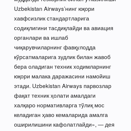
Uzbekistan Airways’нинг юқори
хавфсизлик стандартларига
содиқлигини тасдиқлайди ва авиация
органлари ва ишлаб
чиқарувчиларнинг фавқулодда
кўрсатмаларига зудлик билан жавоб
бера оладиган техник ходимларнинг
юқори малака даражасини намойиш
этади. Uzbekistan Airways парвозлар
фақат техник ҳолати амалдаги
халқаро нормативларга тўлиқ мос
келадиган ҳаво кемаларида амалга
оширилишини кафолатлайди», — дея