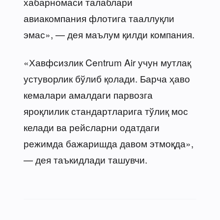
хабарномаси талаблари
авиакомпания флотига тааллуқли
эмас», — дея маълум қилди компания.
«Хавфсизлик Centrum Air учун мутлақ
устуворлик бўлиб қолади. Барча ҳаво
кемалари амалдаги парвозга
яроқлилик стандартларига тўлиқ мос
келади ва рейсларни одатдаги
режимда бажаришда давом этмоқда»,
— дея таъкидлади ташувчи.