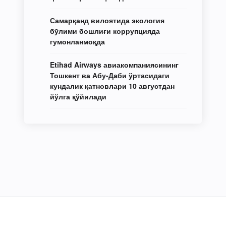
Самарқанд вилоятида экология
бўлими бошлиғи коррупцияда
гумонланмоқда
Etihad Airways авиакомпаниясининг
Тошкент ва Абу-Даби ўртасидаги
кундалик қатновлари 10 августдан
йўлга қўйилади