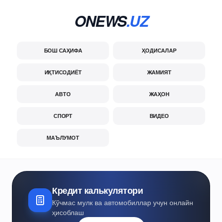
ONEWS
.UZ
БОШ САҲИФА
ҲОДИСАЛАР
ИҚТИСОДИЁТ
ЖАМИЯТ
АВТО
ЖАҲОН
СПОРТ
ВИДЕО
МАЪЛУМОТ
Кредит калькулятори
Кўчмас мулк ва автомобиллар учун онлайн
ҳисоблаш