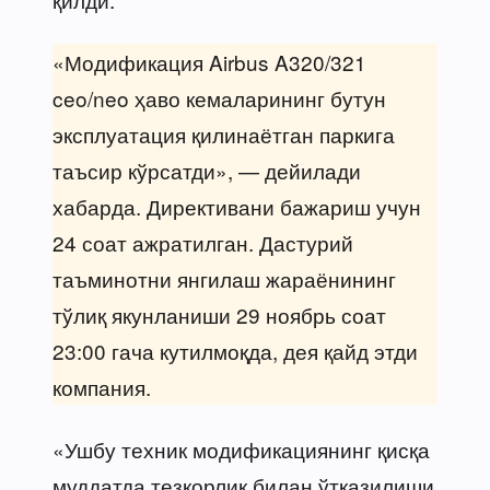
«Модификация Airbus A320/321
ceo/neo ҳаво кемаларининг бутун
эксплуатация қилинаётган паркига
таъсир кўрсатди», — дейилади
хабарда. Директивани бажариш учун
24 соат ажратилган. Дастурий
таъминотни янгилаш жараёнининг
тўлиқ якунланиши 29 ноябрь соат
23:00 гача кутилмоқда, дея қайд этди
компания.
«Ушбу техник модификациянинг қисқа
муддатда тезкорлик билан ўтказилиши