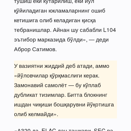
тушиш ёки кўтарилиш, ёки йўл
қўйиладиган юкламаларнинг ошиб
кетишига олиб келадиган қисқа
тебранишлар. Айнан шу сабабли L104
эътибор марказида бўлди», — деди
Аброр Сатимов.
У вазиятни жиддий деб атади, аммо
«йўловчилар қўрқмаслиги керак.
Замонавий самолёт — бу кўплаб
дубликат тизимлар. Битта блокнинг
ишдан чиқиши бошқарувни йўқотишга
олиб келмайди».
«А320 да, ELAC дан ташқари, SEC ва