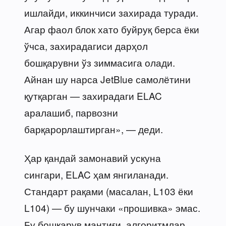
ишлайди, иккинчиси захирада туради.
Агар фаол блок хато буйруқ берса ёки
ўчса, захирадагиси дарҳол
бошқарувни ўз зиммасига олади.
Айнан шу нарса JetBlue самолётини
қутқарган — захирадаги ELAC
аралашиб, парвозни
барқарорлаштирган», — деди.
Ҳар қандай замонавий ускуна
сингари, ELAC ҳам янгиланади.
Стандарт рақами (масалан, L103 ёки
L104) — бу шунчаки «прошивка» эмас.
Бу бошқарув мантиғи, алгоритмлар,