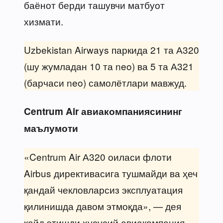
баёнот берди ташувчи матбуот
хизмати.
Uzbekistan Airways паркида 21 та А320
(шу жумладан 10 та neo) ва 5 та А321
(барчаси neo) самолётлари мавжуд.
Centrum Air авиакомпаниясининг
маълумоти
«Centrum Air А320 оиласи флоти
Airbus директивасига тушмайди ва ҳеч
қандай чекловларсиз эксплуатация
қилинишда давом этмоқда», — дея
қайд этишди хусусий авиакомпания