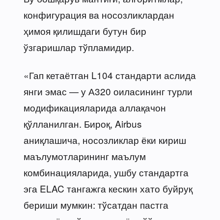
конфигурация ва носозликлардан
ҳимоя қилишдаги бутун бир
ўзгаришлар тўпламидир.
«Гап кетаётган L104 стандарти аслида
янги эмас — у А320 оиласининг турли
модификацияларида аллақачон
қўлланилган. Бироқ, Airbus
аниқлашича, носозликлар ёки кириш
маълумотларининг маълум
комбинацияларида, ушбу стандартга
эга ELAC тангажга кескин хато буйруқ
бериши мумкин: тўсатдан пастга