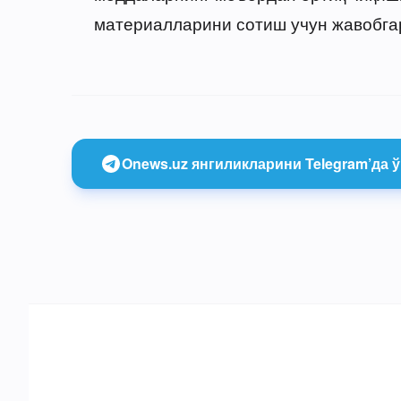
материалларини сотиш учун жавобгар
Onews.uz янгиликларини Telegram’да ў