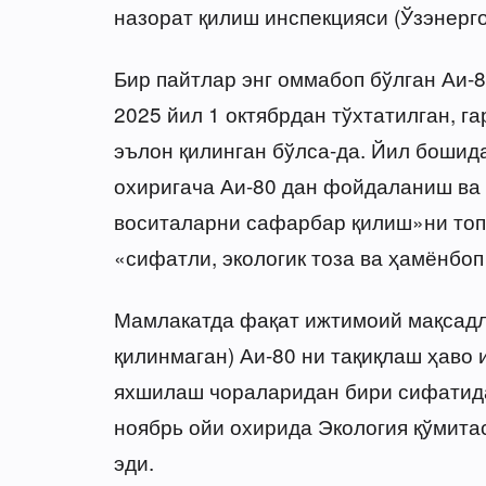
назорат қилиш инспекцияси (Ўзэнерг
Бир пайтлар энг оммабоп бўлган Аи-
2025 йил 1 октябрдан тўхтатилган, г
эълон қилинган бўлса-да. Йил бошид
охиригача Аи-80 дан фойдаланиш ва 
воситаларни сафарбар қилиш»ни топш
«сифатли, экологик тоза ва ҳамёнбо
Мамлакатда фақат ижтимоий мақсадл
қилинмаган) Аи-80 ни тақиқлаш ҳаво
яхшилаш чораларидан бири сифатида 
ноябрь ойи охирида Экология қўмита
эди.