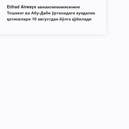
Etihad Airways авиакомпаниясининг
Тошкент ва Абу-Даби ўртасидаги кундалик
қатновлари 10 августдан йўлга қўйилади