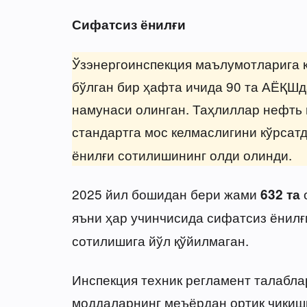
Сифатсиз ёнилғи
Ўзэнергоинспекция маълумотларига к
бўлган бир ҳафта ичида 90 та АЁҚШда
намунаси олинган. Таҳлиллар нефть 
стандартга мос келмаслигини кўрсатд
ёнилғи сотилишининг олди олинди.
2025 йил бошидан бери жами
о
632 та
яъни ҳар учинчисида сифатсиз ёнил
сотилишига йўл қўйилмаган.
Инспекция техник регламент талабла
моддаларнинг меъёрдан ортиқ чиқиш