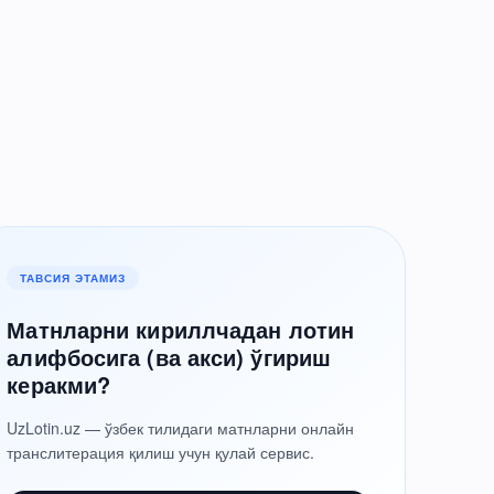
ТАВСИЯ ЭТАМИЗ
Матнларни кириллчадан лотин
алифбосига (ва акси) ўгириш
керакми?
UzLotin.uz — ўзбек тилидаги матнларни онлайн
транслитерация қилиш учун қулай сервис.