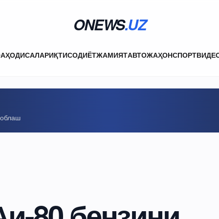
ONEWS
.UZ
ФА
ҲОДИСАЛАР
ИҚТИСОДИЁТ
ЖАМИЯТ
АВТО
ЖАҲОН
СПОРТ
ВИДЕ
соблаш
и-80 бензини