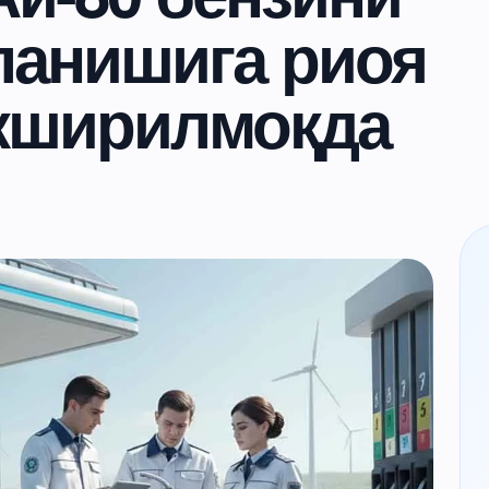
ланишига риоя
кширилмоқда