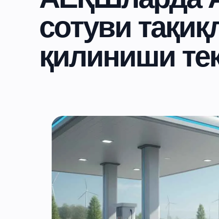
сотуви тақиқ
қилиниши те