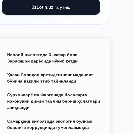
UzLotin.uz га ўтиш
Навоий вилоятида 3 нафар бола
Зарафшон дарёсида чўкиб кетди
Ҳасан Солиҳов президентнинг маданият
бўйича вакили этиб тайинланди
Сурхондарё ва Фарғонада болаларга
ноқонуний диний таълим бериш ҳолатлари
аниқланди
Самарқанд вилоятида экология бўлими
бошлиғи коррупцияда гумонланмоқда