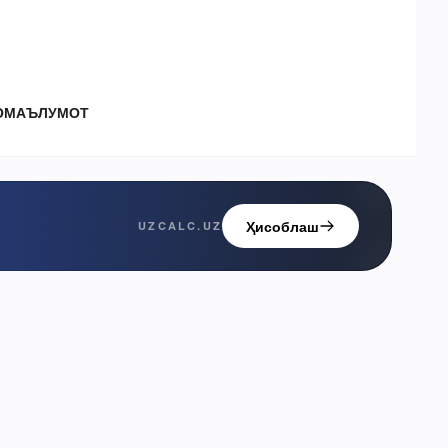
О
МАЪЛУМОТ
Ҳисоблаш
UZCALC.UZ