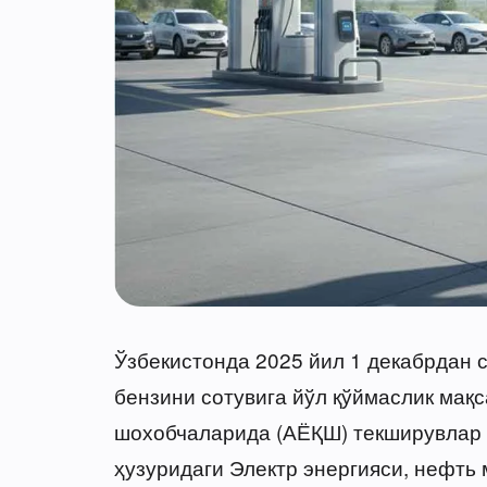
Ўзбекистонда 2025 йил 1 декабрдан с
бензини сотувига йўл қўймаслик мақ
шохобчаларида (АЁҚШ) текширувлар 
ҳузуридаги Электр энергияси, нефть