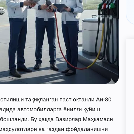
отилиши тақиқланган паст октанли Аи-80
садида автомобилларга ёнилғи қуйиш
бошланди. Бу ҳақда Вазирлар Маҳкамаси
 маҳсулотлари ва газдан фойдаланишни