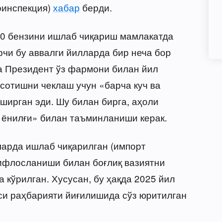
оинспекция)
хабар
берди.
80 бензини ишлаб чиқариш мамлакатда
арчи бу аввалги йилларда бир неча бор
а Президент ўз фармони билан йил
сотишни чеклаш учун «барча куч ва
ирган эди. Шу билан бирга, аҳоли
п ёнилғи» билан таъминланиши керак.
арда ишлаб чиқарилган (импорт
 ифлосланиши билан боғлиқ вазиятни
кўрилган. Хусусан, бу ҳақда 2025 йил
си раҳбарияти йиғилишида сўз юритилган