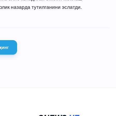
лик назарда тутилганини эслатди.
қинг