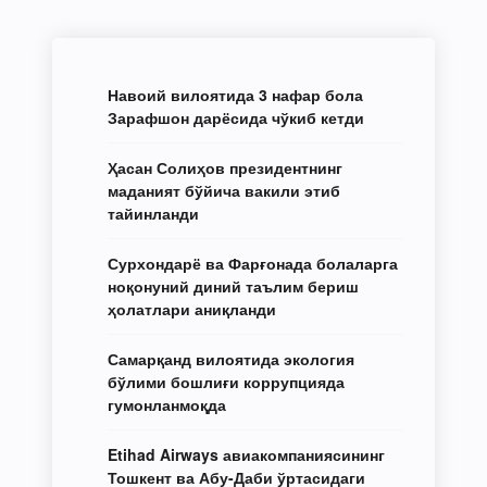
Навоий вилоятида 3 нафар бола
Зарафшон дарёсида чўкиб кетди
Ҳасан Солиҳов президентнинг
маданият бўйича вакили этиб
тайинланди
Сурхондарё ва Фарғонада болаларга
ноқонуний диний таълим бериш
ҳолатлари аниқланди
Самарқанд вилоятида экология
бўлими бошлиғи коррупцияда
гумонланмоқда
Etihad Airways авиакомпаниясининг
Тошкент ва Абу-Даби ўртасидаги