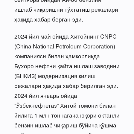
ишлаб чиқаришни тўхтатиш режалари
ҳақида хабар берган эди.
2024 йил май ойида Хитойнинг CNPC
(China National Petroleum Corporation)
компанияси билан ҳамкорликда
Бухоро нефтни қайта ишлаш заводини
(БНҚИЗ) модернизация қилиш
режалари ҳақида хабар берилган эди.
2024 йил январь ойида
“Ўзбекнефтегаз” Хитой томони билан
йилига 1 млн тоннагача юқори октанли
бензин ишлаб чиқариш бўйича қўшма