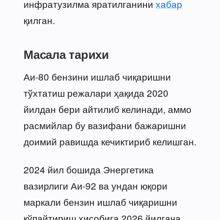
инфратузилма яратилганини
хабар
қилган.
Масала тарихи
Аи-80 бензини ишлаб чиқаришни
тўхтатиш режалари ҳақида 2020
йилдан бери айтилиб келинади, аммо
расмийлар бу вазифани бажаришни
доимий равишда кечиктириб келишган.
2024 йил бошида Энергетика
вазирлиги Аи-92 ва ундан юқори
маркали бензин ишлаб чиқаришни
кўпайтириш ҳисобига 2026 йилгача