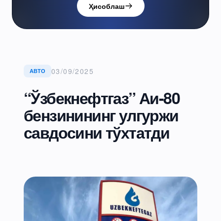
Ҳисоблаш
03/09/2025
АВТО
“Ўзбекнефтгаз” Аи-80
бензинининг улгуржи
савдосини тўхтатди