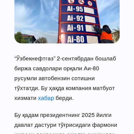
“Ўзбекнефтгаз” 2-сентябрдан бошлаб
биржа савдолари орқали Аи-80
русумли автобензин сотишни
тўхтатди. Бу ҳақда компания матбуот
хизмати
хабар
берди.
Бу қадам президентнинг 2025 йилги
давлат дастури тўғрисидаги фармони