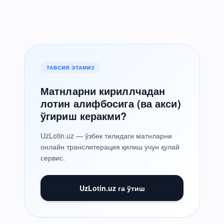
ТАВСИЯ ЭТАМИЗ
Матнларни кириллчадан
лотин алифбосига (ва акси)
ўгириш керакми?
UzLotin.uz — ўзбек тилидаги матнларни
онлайн транслитерация қилиш учун қулай
сервис.
UzLotin.uz га ўтиш