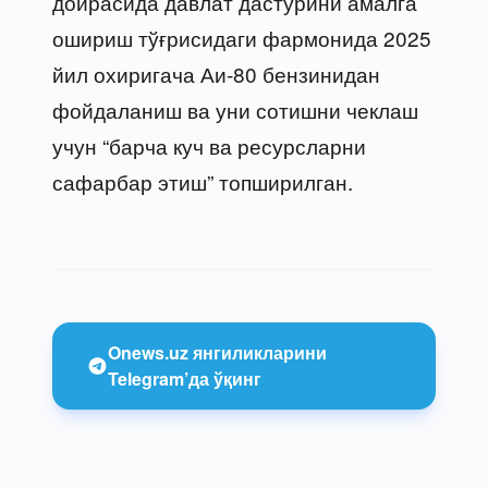
доирасида давлат дастурини амалга
ошириш тўғрисидаги фармонида 2025
йил охиригача Аи-80 бензинидан
фойдаланиш ва уни сотишни чеклаш
учун “барча куч ва ресурсларни
сафарбар этиш” топширилган.
Onews.uz янгиликларини
Telegram’да ўқинг