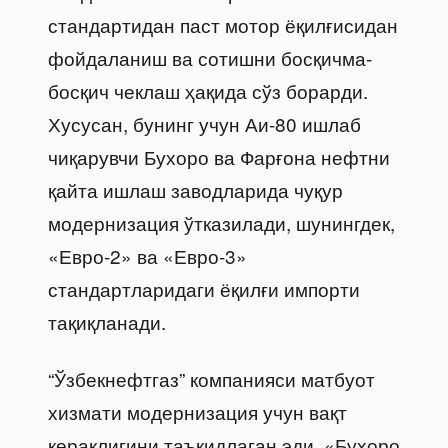
стандартидан паст мотор ёқилғисидан
фойдаланиш ва сотишни босқичма-
босқич чеклаш ҳақида сўз борарди.
Хусусан, бунинг учун Аи-80 ишлаб
чиқарувчи Бухоро ва Фарғона нефтни
қайта ишлаш заводларида чуқур
модернизация ўтказилади, шунингдек,
«Евро-2» ва «Евро-3»
стандартларидаги ёқилғи импорти
тақиқланади.
“Ўзбекнефтгаз” компанияси матбуот
хизмати модернизация учун вақт
кераклигини таъкидлаган эди. «Бухоро