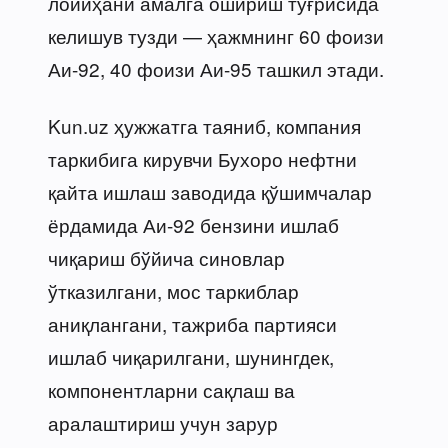
лойиҳани амалга ошириш тўғрисида
келишув тузди — ҳажмнинг 60 фоизи
Аи-92, 40 фоизи Аи-95 ташкил этади.
Kun.uz ҳужжатга таяниб, компания
таркибига кирувчи Бухоро нефтни
қайта ишлаш заводида қўшимчалар
ёрдамида Аи-92 бензини ишлаб
чиқариш бўйича синовлар
ўтказилгани, мос таркиблар
аниқлангани, тажриба партияси
ишлаб чиқарилгани, шунингдек,
компонентларни сақлаш ва
аралаштириш учун зарур