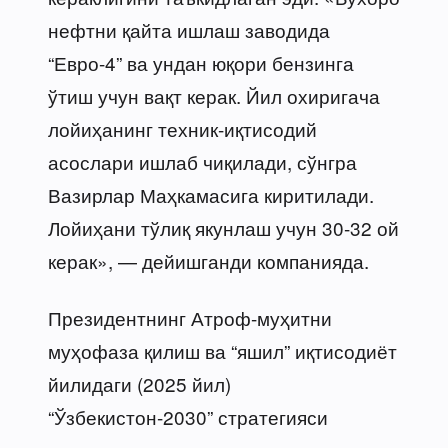
нефтни қайта ишлаш заводида
“Евро-4” ва ундан юқори бензинга
ўтиш учун вақт керак. Йил охиригача
лойиҳанинг техник-иқтисодий
асослари ишлаб чиқилади, сўнгра
Вазирлар Маҳкамасига киритилади.
Лойиҳани тўлиқ якунлаш учун 30-32 ой
керак», — дейишганди компанияда.
Президентнинг Атроф-муҳитни
муҳофаза қилиш ва “яшил” иқтисодиёт
йилидаги (2025 йил)
“Ўзбекистон-2030” стратегияси