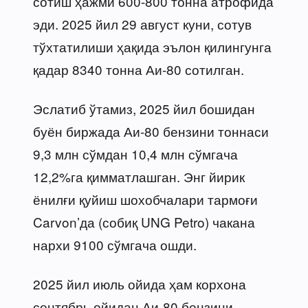
сотиш ҳажми 600-800 тонна атрофида
эди. 2025 йил 29 август куни, сотув
тўхтатилиши ҳақида эълон қилингунга
қадар 8340 тонна Аи-80 сотилган.
Эслатиб ўтамиз, 2025 йил бошидан
буён биржада Аи-80 бензини тоннаси
9,3 млн сўмдан 10,4 млн сўмгача
12,2%га қимматлашган. Энг йирик
ёнилғи қуйиш шохобчалари тармоғи
Carvon’да (собиқ UNG Petro) чакана
нархи 9100 сўмгача ошди.
2025 йил июль ойида ҳам корхона
сентябрь ойидан Аи-80 бензини