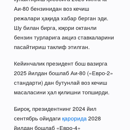
Аи-80 бензинидан воз кечиш
режалари ҳақида хабар берган эди.
Шу билан бирга, юқори октанли
бензин турларига акциз ставкаларини
пасайтириш таклиф этилган.
Кейинчалик президент бош вазирга
2025 йилдан бошлаб Аи-80 («Евро-2»
стандарти) дан бутунлай воз кечиш
масаласини ҳал қилишни топширди.
Бироқ, президентнинг 2024 йил
сентябрь ойидаги
қарорида
2028
йилдан бошлаб «Евро-4»