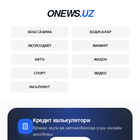
ONEWS
.UZ
БОШ САҲИФА
ҲОДИСАЛАР
ИҚТИСОДИЁТ
ЖАМИЯТ
АВТО
ЖАҲОН
СПОРТ
ВИДЕО
МАЪЛУМОТ
Кредит калькулятори
Кўчмас мулк ва автомобиллар учун онлайн
ҳисоблаш