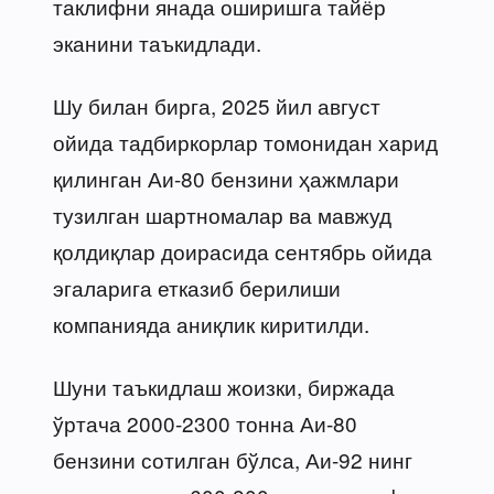
таклифни янада оширишга тайёр
эканини таъкидлади.
Шу билан бирга, 2025 йил август
ойида тадбиркорлар томонидан харид
қилинган Аи-80 бензини ҳажмлари
тузилган шартномалар ва мавжуд
қолдиқлар доирасида сентябрь ойида
эгаларига етказиб берилиши
компанияда аниқлик киритилди.
Шуни таъкидлаш жоизки, биржада
ўртача 2000-2300 тонна Аи-80
бензини сотилган бўлса, Аи-92 нинг