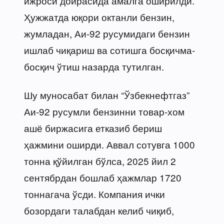
ижроси доирасида амалга оширилди.
Ҳужжатда юқори октанли бензин,
жумладан, Аи-92 русумидаги бензин
ишлаб чиқариш ва сотишга босқичма-
босқич ўтиш назарда тутилган.
Шу муносабат билан “Ўзбекнефтгаз”
Аи-92 русумли бензинни товар-хом
ашё биржасига етказиб бериш
ҳажмини оширди. Аввал сотувга 1000
тонна қўйилган бўлса, 2025 йил 2
сентябрдан бошлаб ҳажмлар 1720
тоннагача ўсди. Компания ички
бозордаги талабдан келиб чиқиб,