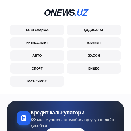
ONEWS
.UZ
БОШ САҲИФА
ҲОДИСАЛАР
ИҚТИСОДИЁТ
ЖАМИЯТ
АВТО
ЖАҲОН
СПОРТ
ВИДЕО
МАЪЛУМОТ
Кредит калькулятори
Кўчмас мулк ва автомобиллар учун онлайн
ҳисоблаш