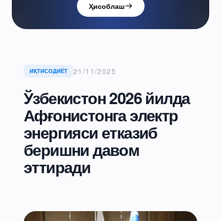
Ҳисоблаш
21/11/2025
ИҚТИСОДИЁТ
Ўзбекистон 2026 йилда
Афғонистонга электр
энергияси етказиб
беришни давом
эттиради