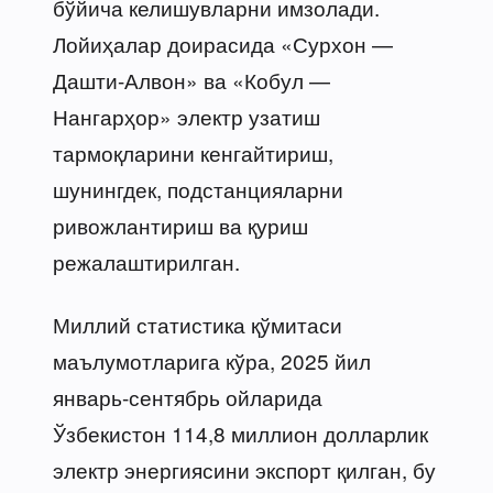
бўйича келишувларни имзолади.
Лойиҳалар доирасида «Сурхон —
Дашти-Алвон» ва «Кобул —
Нангарҳор» электр узатиш
тармоқларини кенгайтириш,
шунингдек, подстанцияларни
ривожлантириш ва қуриш
режалаштирилган.
Миллий статистика қўмитаси
маълумотларига кўра, 2025 йил
январь-сентябрь ойларида
Ўзбекистон 114,8 миллион долларлик
электр энергиясини экспорт қилган, бу