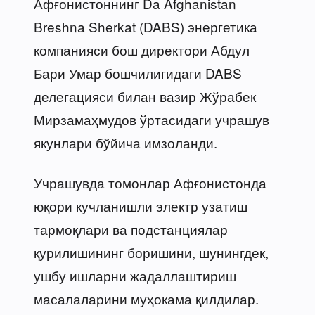
Афғонистоннинг Da Afghanistan
Breshna Sherkat (DABS) энергетика
компанияси бош директори Абдул
Бари Умар бошчилигидаги DABS
делегацияси билан вазир Жўрабек
Мирзамаҳмудов ўртасидаги учрашув
якунлари бўйича имзоланди.
Учрашувда томонлар Афғонистонда
юқори кучланишли электр узатиш
тармоқлари ва подстанциялар
қурилишининг боришини, шунингдек,
ушбу ишларни жадаллаштириш
масалаларини муҳокама қилдилар.