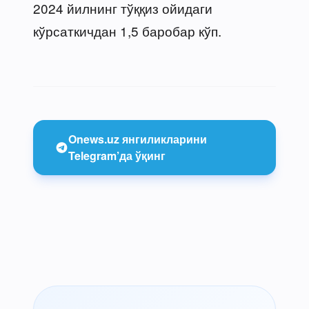
2024 йилнинг тўққиз ойидаги
кўрсаткичдан 1,5 баробар кўп.
Onews.uz янгиликларини
Telegram’да ўқинг