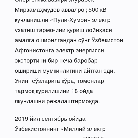
Мирзамаҳмудов аввалроқ 500 кВ
кучланишли «Пули-Хумри» электр
узатиш тармоғини қуриш лойиҳаси
амалга оширилгандан сўнг Ўзбекистон
Афғонистонга электр энергияси
экспортини бир неча баробар
ошириши мумкинлигини айтган эди.
Унинг сўзларига кўра, томонлар
тармоқ қурилишини 18 ойда
якунлашни режалаштирмоқда.
2019 йил сентябрь ойида
Ўзбекистоннинг «Миллий электр