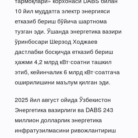
тармоқлари» корхонаси DABS билан
10 йил муддатга электр энергияси
етказиб бериш бўйича шартнома
тузган эди. Ўшанда энергетика вазири
ўринбосари Шерзод Ходжаев
дастлабки босқичда етказиб бериш
ҳажми 4,2 млрд кВт⋅соатни ташкил
этиб, кейинчалик 6 млрд кВт⋅соатгача
оширилишини маълум қилган эди.
2025 йил август ойида Ўзбекистон
Энергетика вазирлиги ва DABS 243
миллион долларлик энергетика
инфратузилмасини ривожлантириш