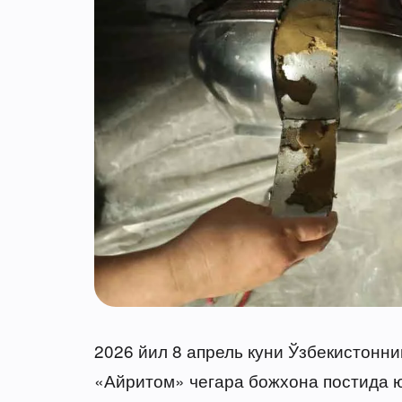
2026 йил 8 апрель куни Ўзбекистонн
«Айритом» чегара божхона постида 