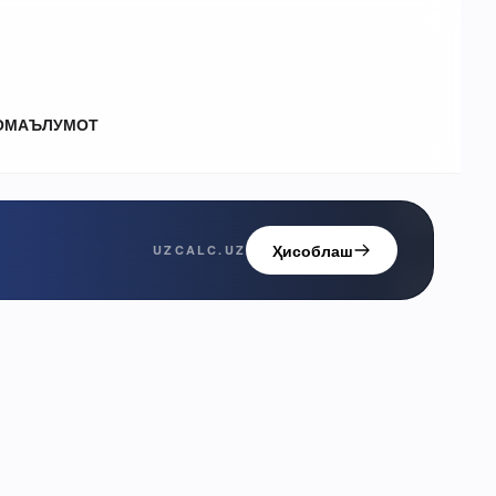
О
МАЪЛУМОТ
Ҳисоблаш
UZCALC.UZ