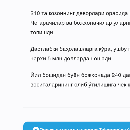
210 та қозоннинг деворлари орасида
Чегарачилар ва божхоначилар уларн
топишди.
Дастлабки баҳолашларга кўра, ушбу 
нархи 5 млн доллардан ошади.
Йил бошидан буён божхонада 240 дан 
воситаларининг олиб ўтилишига чек қ
Onews.uz янгиликларини Telegram’да ў