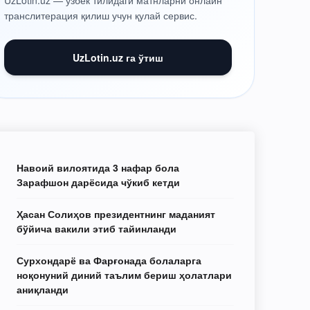
UzLotin.uz — ўзбек тилидаги матнларни онлайн
транслитерация қилиш учун қулай сервис.
UzLotin.uz га ўтиш
Навоий вилоятида 3 нафар бола
Зарафшон дарёсида чўкиб кетди
Ҳасан Солиҳов президентнинг маданият
бўйича вакили этиб тайинланди
Сурхондарё ва Фарғонада болаларга
ноқонуний диний таълим бериш ҳолатлари
аниқланди