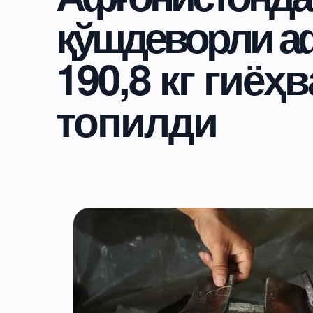
қўшдеворли а
190,8 кг гиё
топилди