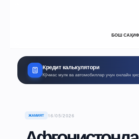
БОШ САҲИ
Кредит калькулятори
Кўчмас мулк ва автомобиллар учун онлайн ҳи
16/05/2026
ЖАМИЯТ
Афғонистонда