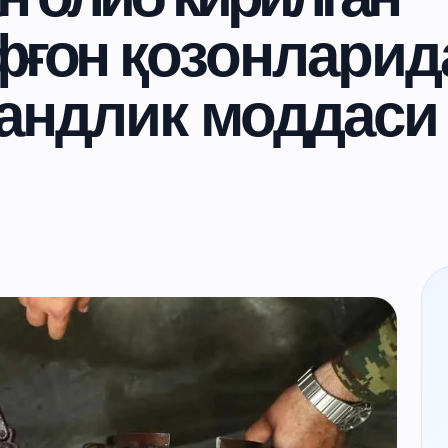
фғон қозонларид
ҳвандлик моддаси