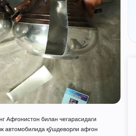
инг Афғонистон билан чегарасидаги
юк автомобилида қўшдеворли афғон