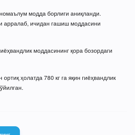
 номаълум модда борлиги аниқланди.
и арралаб, ичидан гашиш моддасини
гиёҳвандлик моддасининг қора бозордаги
ортиқ ҳолатда 780 кг га яқин гиёҳвандлик
ўйилган.
қинг