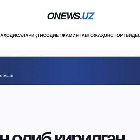
ONEWS
.UZ
ФА
ҲОДИСАЛАР
ИҚТИСОДИЁТ
ЖАМИЯТ
АВТО
ЖАҲОН
СПОРТ
ВИДЕ
соблаш
н олиб кирилган