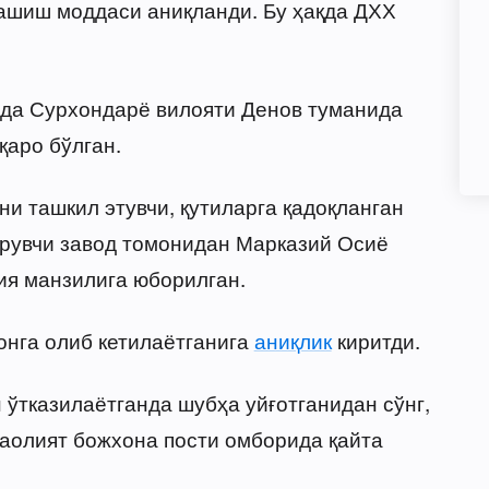
гашиш моддаси аниқланди. Бу ҳақда ДХХ
да Сурхондарё вилояти Денов туманида
қаро бўлган.
и ташкил этувчи, қутиларга қадоқланган
қарувчи завод томонидан Марказий Осиё
ия манзилига юборилган.
онга олиб кетилаётганига
аниқлик
киритди.
 ўтказилаётганда шубҳа уйғотганидан сўнг,
аолият божхона пости омборида қайта