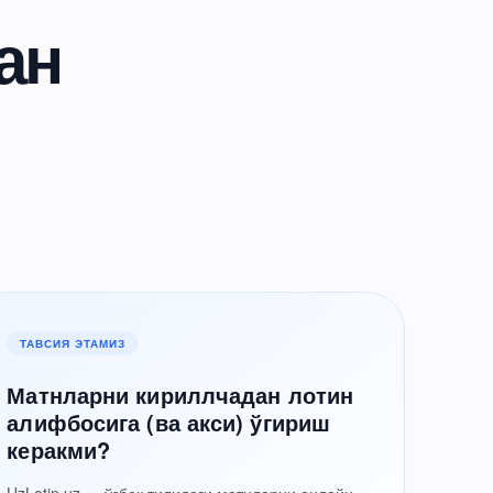
ан
ТАВСИЯ ЭТАМИЗ
Матнларни кириллчадан лотин
алифбосига (ва акси) ўгириш
керакми?