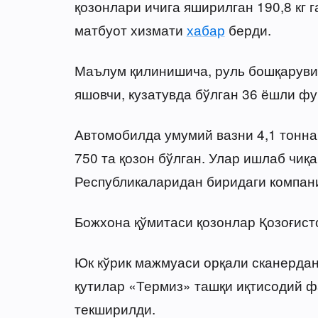
қозонлари ичига яширилган 190,8 кг 
матбуот хизмати
хабар
берди.
Маълум қилинишича, руль бошқаруви
яшовчи, кузатувда бўлган 36 ёшли фу
Автомобилда умумий вазни 4,1 тоннан
750 та қозон бўлган. Улар ишлаб чи
Республикаларидан биридаги компан
Божхона қўмитаси қозонлар Қозоғист
Юк кўрик мажмуаси орқали сканердан
қутилар «Термиз» ташқи иқтисодий ф
текширилди.