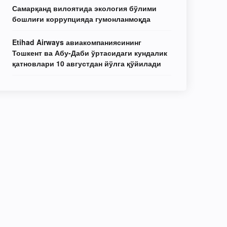
Самарқанд вилоятида экология бўлими
бошлиғи коррупцияда гумонланмоқда
Etihad Airways авиакомпаниясининг
Тошкент ва Абу-Даби ўртасидаги кундалик
қатновлари 10 августдан йўлга қўйилади