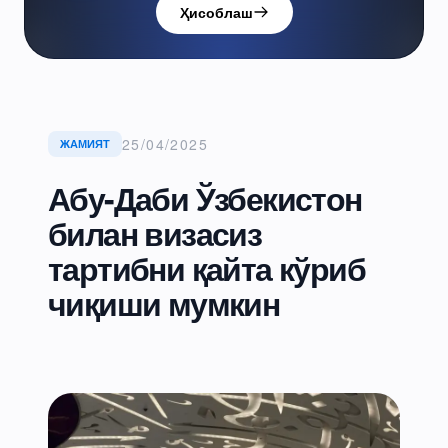
Ҳисоблаш
25/04/2025
ЖАМИЯТ
Абу-Даби Ўзбекистон
билан визасиз
тартибни қайта кўриб
чиқиши мумкин