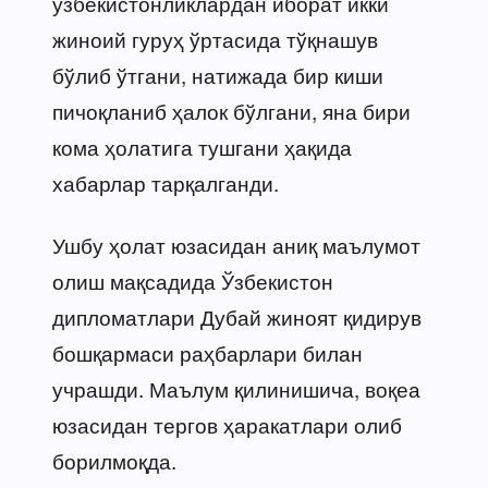
ўзбекистонликлардан иборат икки
жиноий гуруҳ ўртасида тўқнашув
бўлиб ўтгани, натижада бир киши
пичоқланиб ҳалок бўлгани, яна бири
кома ҳолатига тушгани ҳақида
хабарлар тарқалганди.
Ушбу ҳолат юзасидан аниқ маълумот
олиш мақсадида Ўзбекистон
дипломатлари Дубай жиноят қидирув
бошқармаси раҳбарлари билан
учрашди. Маълум қилинишича, воқеа
юзасидан тергов ҳаракатлари олиб
борилмоқда.