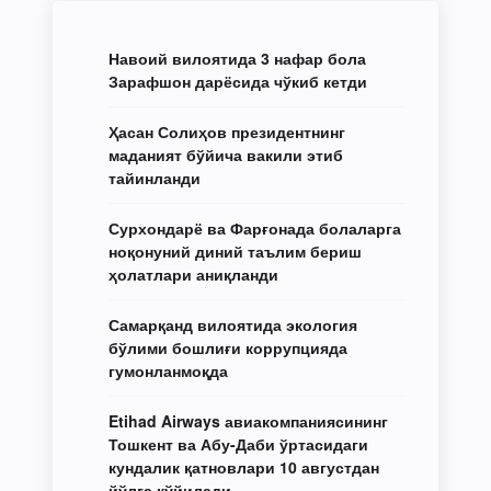
Навоий вилоятида 3 нафар бола
Зарафшон дарёсида чўкиб кетди
Ҳасан Солиҳов президентнинг
маданият бўйича вакили этиб
тайинланди
Сурхондарё ва Фарғонада болаларга
ноқонуний диний таълим бериш
ҳолатлари аниқланди
Самарқанд вилоятида экология
бўлими бошлиғи коррупцияда
гумонланмоқда
Etihad Airways авиакомпаниясининг
Тошкент ва Абу-Даби ўртасидаги
кундалик қатновлари 10 августдан
йўлга қўйилади