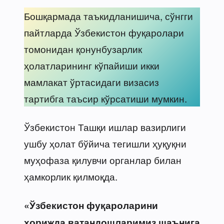
Бошқармада таъкидланишича, сўнгги
пайтларда Ўзбекистон фуқаролари
томонидан қонунбузарлик
ҳолатларининг кўпайиши икки
мамлакат ўртасидаги визасиз
тартибга таъсир кўрсатиши мумкин.
Ўзбекистон Ташқи ишлар вазирлиги
ушбу ҳолат бўйича тегишли ҳуқуқни
муҳофаза қилувчи органлар билан
ҳамкорлик қилмоқда.
«Ўзбекистон фуқароларини
хорижда ватандошларимиз шаънига