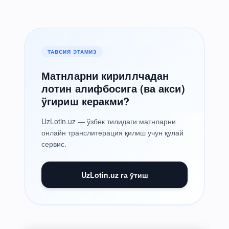
ТАВСИЯ ЭТАМИЗ
Матнларни кириллчадан
лотин алифбосига (ва акси)
ўгириш керакми?
UzLotin.uz — ўзбек тилидаги матнларни
онлайн транслитерация қилиш учун қулай
сервис.
UzLotin.uz га ўтиш