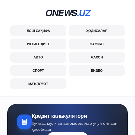
ONEWS
.UZ
БОШ САҲИФА
ҲОДИСАЛАР
ИҚТИСОДИЁТ
ЖАМИЯТ
АВТО
ЖАҲОН
СПОРТ
ВИДЕО
МАЪЛУМОТ
Кредит калькулятори
Кўчмас мулк ва автомобиллар учун онлайн
ҳисоблаш