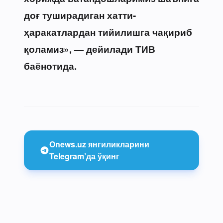
доғ туширадиган хатти-
ҳаракатлардан тийилишга чақириб
қоламиз», — дейилади ТИВ
баёнотида.
Onews.uz янгиликларини
Telegram’да ўқинг