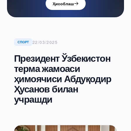
Ҳисоблаш
22/03/2025
СПОРТ
Президент Ўзбекистон
терма жамоаси
ҳимоячиси Абдуқодир
Ҳусанов билан
учрашди