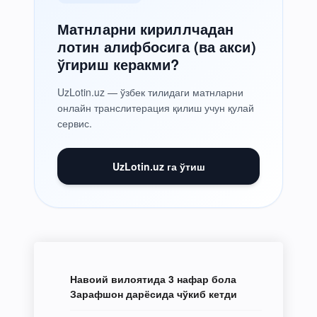
Матнларни кириллчадан
лотин алифбосига (ва акси)
ўгириш керакми?
UzLotin.uz — ўзбек тилидаги матнларни
онлайн транслитерация қилиш учун қулай
сервис.
UzLotin.uz га ўтиш
Навоий вилоятида 3 нафар бола
Зарафшон дарёсида чўкиб кетди