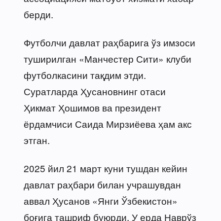
берди.
Футболчи давлат раҳбарига ўз имзоси
туширилган «Манчестер Сити» клуби
футболкасини тақдим этди.
Суратларда Ҳусановнинг отаси
Ҳикмат Ҳошимов ва президент
ёрдамчиси Саида Мирзиёева ҳам акс
этган.
2025 йил 21 март куни тушдан кейин
давлат раҳбари билан учрашувдан
аввал Ҳусанов «Янги Ўзбекистон»
боғига ташриф буюрди. У ерда Наврўз