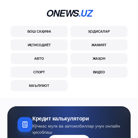
ONEWS
.UZ
БОШ САҲИФА
ҲОДИСАЛАР
ИҚТИСОДИЁТ
ЖАМИЯТ
АВТО
ЖАҲОН
СПОРТ
ВИДЕО
МАЪЛУМОТ
Кредит калькулятори
Кўчмас мулк ва автомобиллар учун онлайн
ҳисоблаш