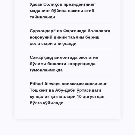
Ҳасан Солиҳов президентнинг
маданият бўйича вакили этиб
тайинланди
Сурхондарё ва Фарғонада болаларга
ноқонуний диний таълим бериш
ҳолатлари аниқланди
Самарқанд вилоятида экология
бўлими бошлиғи коррупцияда
гумонланмоқда
Etihad Airways авиакомпаниясининг
Тошкент ва Абу-Даби ўртасидаги
кундалик қатновлари 10 августдан
йўлга қўйилади