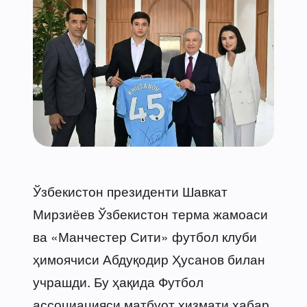
Ўзбекистон президенти Шавкат
Мирзиёев Ўзбекистон терма жамоаси
ва «Манчестер Сити» футбол клуби
ҳимоячиси Абдуқодир Ҳусанов билан
учрашди. Бу ҳақида Футбол
ассоциацияси матбуот хизмати хабар