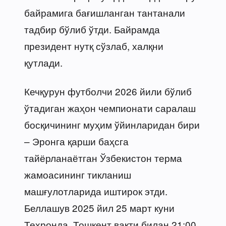
байрамига бағишланган тантанали
тадбир бўлиб ўтди. Байрамда
президент нутқ сўзлаб, халқни
қутлади.
Кечқурун футболчи 2026 йили бўлиб
ўтадиган жаҳон чемпионати саралаш
босқичининг муҳим ўйинларидан бири
– Эронга қарши баҳсга
тайёрланаётган Ўзбекистон терма
жамоасининг тикланиш
машғулотларида иштирок этди.
Беллашув 2025 йил 25 март куни
Теҳронда, Тошкент вақти билан 21:00