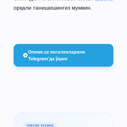
орқали танишишингиз мумкин.
Onews.uz янгиликларини
Telegram’да ўқинг
ТАВСИЯ ЭТАМИЗ