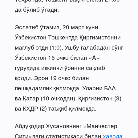
да бўлиб ўтади.
Эслатиб ўтамиз, 20 март куни
Ўзбекистон Тошкентда Қирғизистонни
мағлуб этди (1:0). Ушбу ғалабадан сўнг
Ўзбекистон 16 очко билан «A»
гуруҳида иккинчи ўринни сақлаб
қолди. Эрон 19 очко билан
пешқадамлик қилмоқда. Уларни БАА
ва Қатар (10 очкодан), Қирғизистон (3)
ва КХДР (2) таъқиб қилмоқда.
Абдуқодир Хусановнинг «Манчестер
Сити»даги статистикаси билан
ҳавола