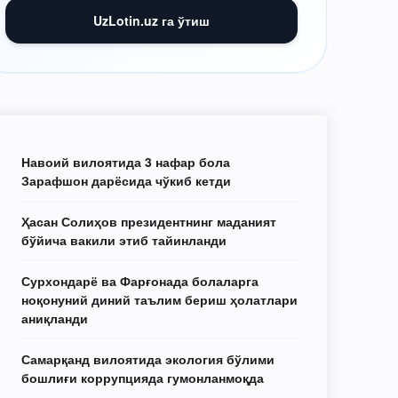
UzLotin.uz га ўтиш
Навоий вилоятида 3 нафар бола
Зарафшон дарёсида чўкиб кетди
Ҳасан Солиҳов президентнинг маданият
бўйича вакили этиб тайинланди
Сурхондарё ва Фарғонада болаларга
ноқонуний диний таълим бериш ҳолатлари
аниқланди
Самарқанд вилоятида экология бўлими
бошлиғи коррупцияда гумонланмоқда