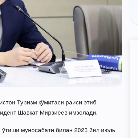
истон Туризм қўмитаси раиси этиб
идент Шавкат Мирзиёев имзолади.
 ўтиши муносабати билан 2023 йил июль