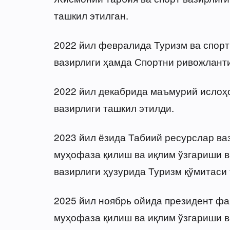
ташкил этилган.
2022 йил февралида Туризм ва спорт
вазирлиги ҳамда Спортни ривожланти
2022 йил декабрида маъмурий ислоҳ
вазирлиги ташкил этилди.
2023 йил ёзида Табиий ресурслар ва
муҳофаза қилиш ва иқлим ўзгариши в
вазирлиги ҳузурида Туризм қўмитаси 
2025 йил ноябрь ойида президент фа
муҳофаза қилиш ва иқлим ўзгариши в