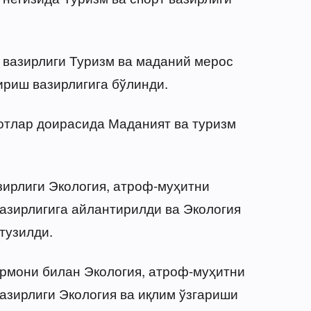
 вазирлиги Туризм ва маданий мерос
риш вазирлигига бўлинди.
отлар доирасида Маданият ва туризм
зирлиги Экология, атроф-муҳитни
азирлигига айлантирилди ва Экология
тузилди.
рмони билан Экология, атроф-муҳитни
азирлиги Экология ва иқлим ўзгариши