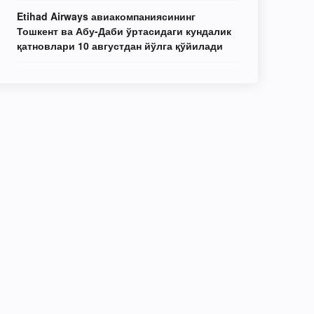
Etihad Airways авиакомпаниясининг
Тошкент ва Абу-Даби ўртасидаги кундалик
қатновлари 10 августдан йўлга қўйилади