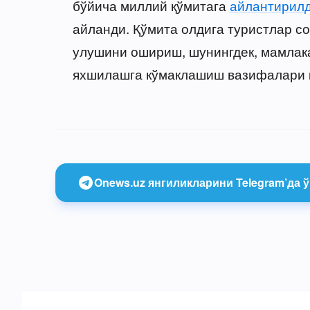
бўйича миллий қўмитага
айлантирил
айланди. Қўмита олдига туристлар с
улушини ошириш, шунингдек, мамлак
яхшилашга кўмаклашиш вазифалари қ
Onews.uz янгиликларини Telegram’да ў