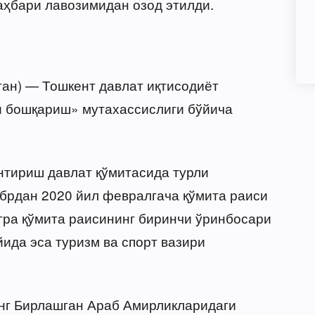
аҳбари лавозимидан озод этилди.
ган) — Тошкент давлат иқтисодиёт
и бошқариш» мутахассислиги бўйича
нтириш давлат қўмитасида турли
брдан 2020 йил февралгача қўмита раиси
гра қўмита раисининг биринчи ўринбосари
йида эса туризм ва спорт вазири
инг Бирлашган Араб Амирликларидаги