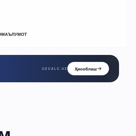
О
МАЪЛУМОТ
Ҳисоблаш
UZCALC.UZ
зм