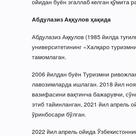
ойидан буён эгаллаб келган қўмита р
Абдулазиз Аққулов ҳақида
Абдулазиз Аққулов (1985 йилда туғил
университетининг «Халқаро туризмн
тамомлаган.
2006 йилдан буён Туризмни ривожла
лавозимларда ишлаган. 2018 йил ноя
вазифасини вақтинча бажарувчи, сўн
этиб тайинланган, 2021 йил апрель о
ўринбосари бўлган.
2022 йил апрель ойида Ўзбекистонн