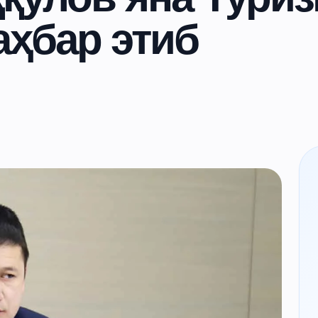
аҳбар этиб