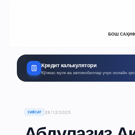
БОШ САҲИ
Кредит калькулятори
Кўчмас мулк ва автомобиллар учун онлайн ҳи
28/12/2025
СИЁСАТ
Абдулазиз Ақ