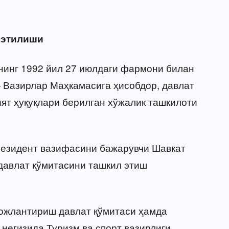
 этилиши
нинг 1992 йил 27 июлдаги фармони билан
 Вазирлар Маҳкамасига ҳисобдор, давлат
ят ҳуқуқлари берилган хўжалик ташкилоти
резидент вазифасини бажарувчи Шавкат
авлат қўмитасини ташкил этиш
вожлантириш давлат қўмитаси ҳамда
 негизида Туризм ва спорт вазирлиги