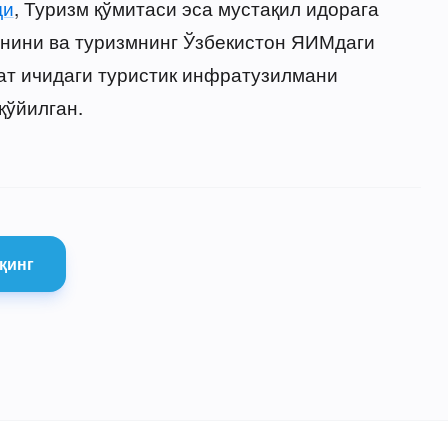
ди
, Туризм қўмитаси эса мустақил идорага
онини ва туризмнинг Ўзбекистон ЯИМдаги
ат ичидаги туристик инфратузилмани
ўйилган.
қинг