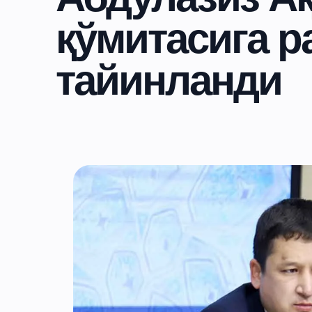
қўмитасига р
тайинланди