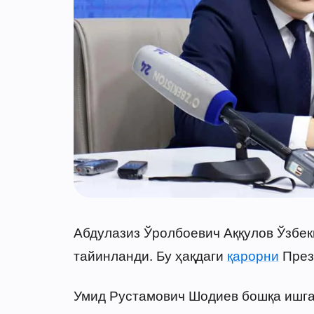
Абдулазиз Ўролбоевич Аққулов Ўзбек
тайинланди. Бу ҳақдаги
қарорни
През
Умид Рустамович Шодиев бошқа ишга