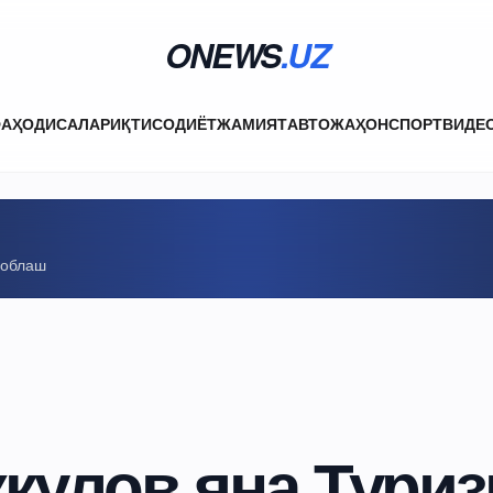
ONEWS
.UZ
ФА
ҲОДИСАЛАР
ИҚТИСОДИЁТ
ЖАМИЯТ
АВТО
ЖАҲОН
СПОРТ
ВИДЕ
соблаш
қулов яна Тури