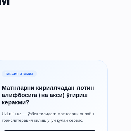
ТАВСИЯ ЭТАМИЗ
Матнларни кириллчадан лотин
алифбосига (ва акси) ўгириш
керакми?
UzLotin.uz — ўзбек тилидаги матнларни онлайн
транслитерация қилиш учун қулай сервис.