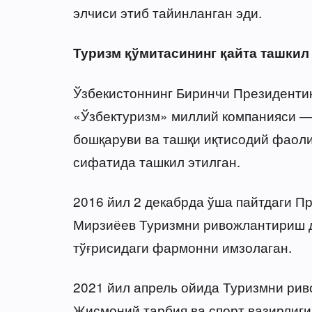
элчиси этиб тайинланган эди.
Туризм қўмитасининг қайта ташкил
Ўзбекистоннинг Биринчи Президенти
«Ўзбектуризм» миллий компанияси —
бошқаруви ва ташқи иқтисодий фаоли
сифатида ташкил этилган.
2016 йил 2 декабрда ўша пайтдаги П
Мирзиёев Туризмни ривожлантириш д
тўғрисидаги фармонни имзолаган.
2021 йил апрель ойида Туризмни ри
Жисмоний тарбия ва спорт вазирлиги