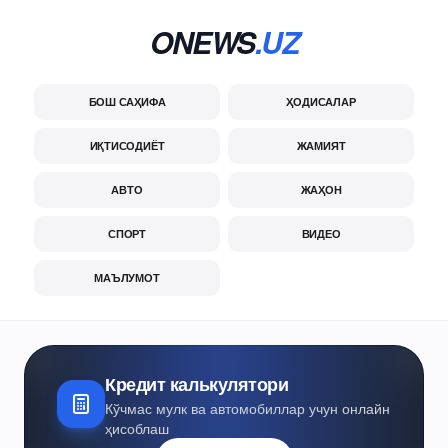
ONEWS
.UZ
БОШ САҲИФА
ҲОДИСАЛАР
ИҚТИСОДИЁТ
ЖАМИЯТ
АВТО
ЖАҲОН
СПОРТ
ВИДЕО
МАЪЛУМОТ
Кредит калькулятори
Кўчмас мулк ва автомобиллар учун онлайн
ҳисоблаш