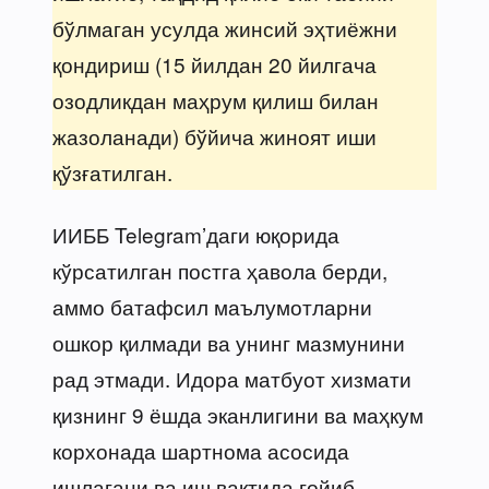
бўлмаган усулда жинсий эҳтиёжни
қондириш (15 йилдан 20 йилгача
озодликдан маҳрум қилиш билан
жазоланади) бўйича жиноят иши
қўзғатилган.
ИИББ Telegram’даги юқорида
кўрсатилган постга ҳавола берди,
аммо батафсил маълумотларни
ошкор қилмади ва унинг мазмунини
рад этмади. Идора матбуот хизмати
қизнинг 9 ёшда эканлигини ва маҳкум
корхонада шартнома асосида
ишлагани ва иш вақтида ғойиб