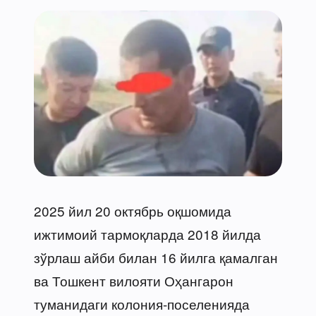
2025 йил 20 октябрь оқшомида
ижтимоий тармоқларда 2018 йилда
зўрлаш айби билан 16 йилга қамалган
ва Тошкент вилояти Оҳангарон
туманидаги колония-поселенияда