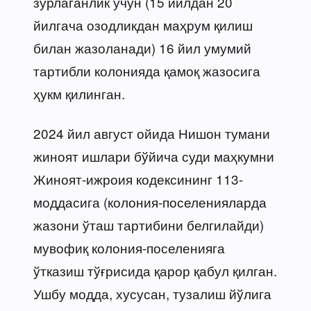
зўрлаганлик учун (15 йилдан 20
йилгача озодликдан маҳрум қилиш
билан жазоланади) 16 йил умумий
тартибли колонияда қамоқ жазосига
ҳукм қилинган.
2024 йил август ойида Нишон тумани
жиноят ишлари бўйича суди маҳкумни
Жиноят-ижроия кодексининг 113-
моддасига (колония-поселенияларда
жазони ўташ тартибини белгилайди)
мувофиқ колония-поселенияга
ўтказиш тўғрисида қарор қабул қилган.
Ушбу модда, хусусан, тузалиш йўлига