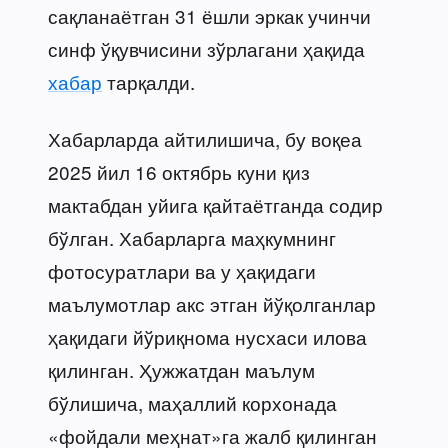
сақланаётган 31 ёшли эркак учинчи
синф ўқувчисини зўрлагани ҳақида
хабар
тарқалди.
Хабарларда айтилишича, бу воқеа
2025 йил 16 октябрь куни қиз
мактабдан уйига қайтаётганда содир
бўлган. Хабарларга маҳкумнинг
фотосуратлари ва у ҳақидаги
маълумотлар акс этган йўқолганлар
ҳақидаги йўриқнома нусхаси илова
қилинган. Ҳужжатдан маълум
бўлишича, маҳаллий корхонада
«фойдали меҳнат»га жалб қилинган