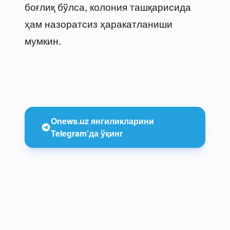
боғлиқ бўлса, колония ташқарисида
ҳам назоратсиз ҳаракатланиши
мумкин.
Onews.uz янгиликларини
Telegram’да ўқинг