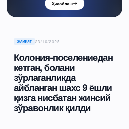
Ҳисоблаш
23/10/2025
ЖАМИЯТ
Колония-поселениедан
кетган, болани
зўрлаганликда
айбланган шахс 9 ёшли
қизга нисбатан жинсий
зўравонлик қилди