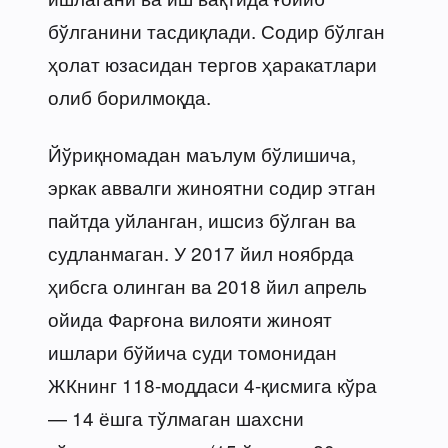
бўлганини тасдиқлади. Содир бўлган
ҳолат юзасидан тергов ҳаракатлари
олиб борилмоқда.
Йўриқномадан маълум бўлишича,
эркак аввалги жиноятни содир этган
пайтда уйланган, ишсиз бўлган ва
судланмаган. У 2017 йил ноябрда
ҳибсга олинган ва 2018 йил апрель
ойида Фарғона вилояти жиноят
ишлари бўйича суди томонидан
ЖКнинг 118-моддаси 4-қисмига кўра
— 14 ёшга тўлмаган шахсни