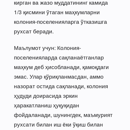
кирган ва жазо муддатининг камида
1/3 қисмини ўтаган маҳкумларни
колония-поселенияларга ўтказишга
рухсат беради.
Маълумот учун: Колония-
поселенияларда сақланаётганлар
маҳкум деб ҳисобланади, қамоқдаги
эмас. Улар қўриқланмасдан, аммо
назорат остида сақланади, колония
ҳудуди доирасида эркин
ҳаракатланиш ҳуқуқидан
фойдаланади, шунингдек, маъмурият
рухсати билан иш ёки ўқиш билан