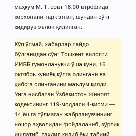
маҳкум М. Т. соат 16:00 атрофида
корхонани тарк этган, шундан сўнг
қидирув эълон қилинган.
Кўп ўтмай, хабарлар пайдо
бўлганидан сўнг Тошкент вилояти
ИИББ гумонланувчи ўша куни, 16
октябрь куниёқ қўлга олингани ва
ҳибсга олинганини маълум қилди.
Унга нисбатан Ўзбекистон Жиноят
кодексининг 119-моддаси 4-қисми —
14 ёшга тўлмаган жабрланувчининг
ночор аҳволидан фойдаланиб, зўрлик
ишлатиб, таҳдид қилиб ёки табиий