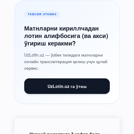
ТАВСИЯ ЭТАМИЗ
Матнларни кириллчадан
лотин алифбосига (ва акси)
ўгириш керакми?
UzLotin.uz — ўзбек тилидаги матнларни
онлайн транслитерация қилиш учун қулай
сервис.
UzLotin.uz га ўтиш
Навоий вилоятида 3 нафар бола