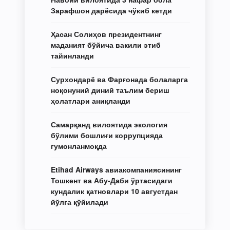
Зарафшон дарёсида чўкиб кетди
Ҳасан Солиҳов президентнинг
маданият бўйича вакили этиб
тайинланди
Сурхондарё ва Фарғонада болаларга
ноқонуний диний таълим бериш
ҳолатлари аниқланди
Самарқанд вилоятида экология
бўлими бошлиғи коррупцияда
гумонланмоқда
Etihad Airways авиакомпаниясининг
Тошкент ва Абу-Даби ўртасидаги
кундалик қатновлари 10 августдан
йўлга қўйилади