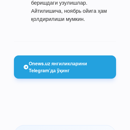
беришдаги узулишлар.
Айтилишича, ноябрь ойига ҳам
қолдирилиши мумкин.
Onews.uz янгиликларини
Telegram’да ўқинг