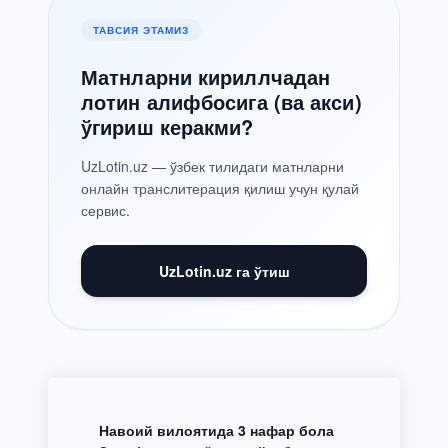
ТАВСИЯ ЭТАМИЗ
Матнларни кириллчадан
лотин алифбосига (ва акси)
ўгириш керакми?
UzLotin.uz — ўзбек тилидаги матнларни
онлайн транслитерация қилиш учун қулай
сервис.
UzLotin.uz га ўтиш
Навоий вилоятида 3 нафар бола