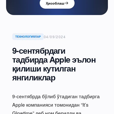
Ҳисоблаш
04/09/2024
ТЕХНОЛОГИЯЛАР
9-сентябрдаги
тадбирда Apple эълон
қилиши кутилган
янгиликлар
9-сентябрда бўлиб ўтадиган тадбирга
Apple компанияси томонидан “It’s
Glowtime” деб ном берилди ва