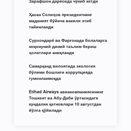
Зарафшон дарёсида чўкиб кетди
Ҳасан Солиҳов президентнинг
маданият бўйича вакили этиб
тайинланди
Сурхондарё ва Фарғонада болаларга
ноқонуний диний таълим бериш
ҳолатлари аниқланди
Самарқанд вилоятида экология
бўлими бошлиғи коррупцияда
гумонланмоқда
Etihad Airways авиакомпаниясининг
Тошкент ва Абу-Даби ўртасидаги
кундалик қатновлари 10 августдан
йўлга қўйилади