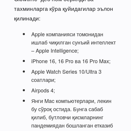
тахминларга кўра қуйидагилар эълон
қилинади:
Apple компанияси томонидан
ишлаб чиқилган сунъий интеллект
– Apple Intelligence;
iPhone 16, 16 Pro ва 16 Pro Max;
Apple Watch Series 10/Ultra 3
соатлари;
Airpods 4;
Янги Mac компьютерлари, лекин
бу сўроқ остида. Бунга сабаб
қилиб, бутловчи қисмларнинг
пандемиядан бошланган етказиб