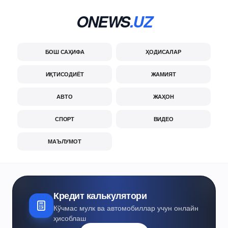
ONEWS
.UZ
БОШ САҲИФА
ҲОДИСАЛАР
ИҚТИСОДИЁТ
ЖАМИЯТ
АВТО
ЖАҲОН
СПОРТ
ВИДЕО
МАЪЛУМОТ
Кредит калькулятори
Кўчмас мулк ва автомобиллар учун онлайн
ҳисоблаш