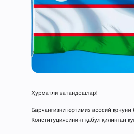
Ҳурматли ватандошлар!
Барчангизни юртимиз асосий қонуни 
Конституциясининг қабул қилинган ку