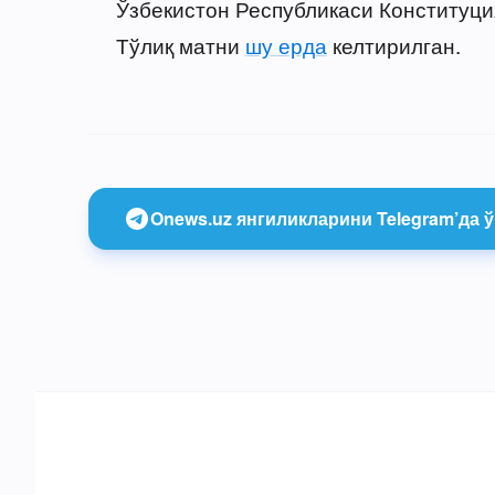
Ўзбекистон Республикаси Конституция
Тўлиқ матни
шу ерда
келтирилган.
Onews.uz янгиликларини Telegram’да ў