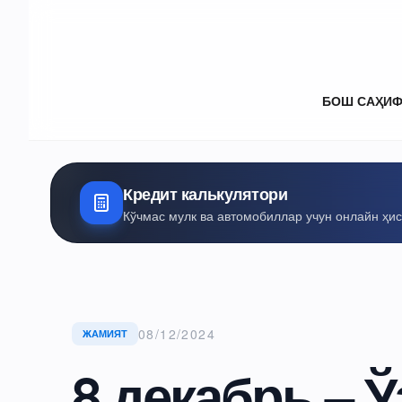
БОШ САҲИ
Кредит калькулятори
Кўчмас мулк ва автомобиллар учун онлайн ҳи
08/12/2024
ЖАМИЯТ
8 декабрь – 