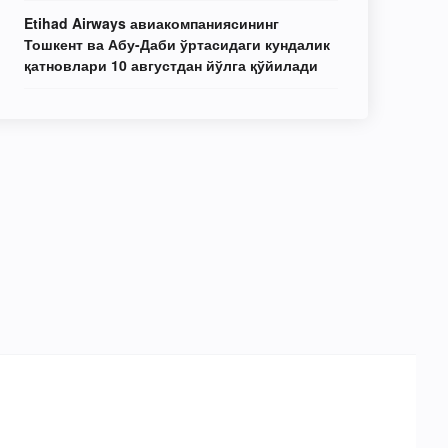
Etihad Airways авиакомпаниясининг
Тошкент ва Абу-Даби ўртасидаги кундалик
қатновлари 10 августдан йўлга қўйилади