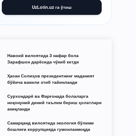
UzLotin.uz га ўтиш
Навоий вилоятида 3 нафар бола
Зарафшон дарёсида чўкиб кетди
Ҳасан Солиҳов президентнинг маданият
бўйича вакили этиб тайинланди
Сурхондарё ва Фарғонада болаларга
ноқонуний диний таълим бериш ҳолатлари
аниқланди
Самарқанд вилоятида экология бўлими
бошлиғи коррупцияда гумонланмоқда