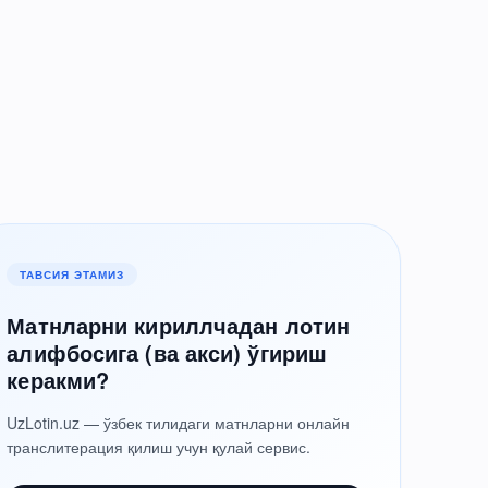
ТАВСИЯ ЭТАМИЗ
Матнларни кириллчадан лотин
алифбосига (ва акси) ўгириш
керакми?
UzLotin.uz — ўзбек тилидаги матнларни онлайн
транслитерация қилиш учун қулай сервис.