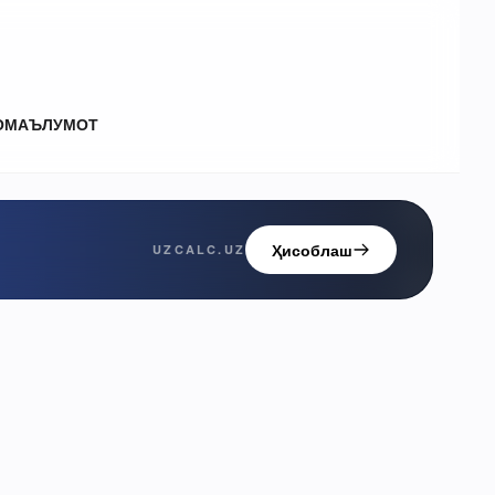
О
МАЪЛУМОТ
Ҳисоблаш
UZCALC.UZ