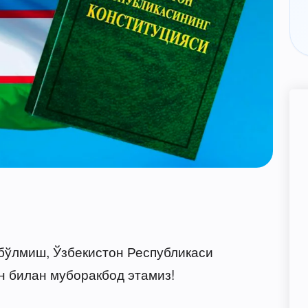
бўлмиш, Ўзбекистон Республикаси
н билан муборакбод этамиз!