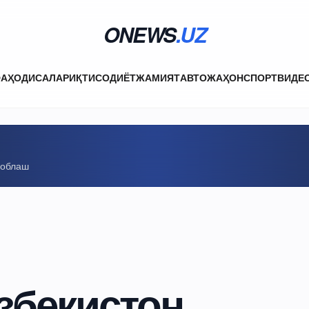
ONEWS
.UZ
ФА
ҲОДИСАЛАР
ИҚТИСОДИЁТ
ЖАМИЯТ
АВТО
ЖАҲОН
СПОРТ
ВИДЕ
соблаш
Ўзбекистон