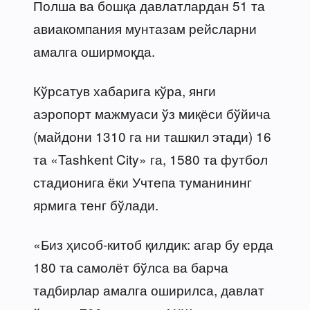
Полша ва бошқа давлатлардан 51 та
авиакомпания мунтазам рейсларни
амалга оширмоқда.
Кўрсатув хабарига кўра, янги
аэропорт мажмуаси ўз миқёси бўйича
(майдони 1310 га ни ташкил этади) 16
та «Tashkent City» га, 1580 та футбол
стадионига ёки Учтепа туманининг
ярмига тенг бўлади.
«Биз ҳисоб-китоб қилдик: агар бу ерда
180 та самолёт бўлса ва барча
тадбирлар амалга оширилса, давлат