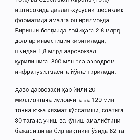
иштирокида давлат-хусусий шериклик
форматида амалга оширилмоқда.
Биринчи босқичда лойиҳага 2,6 млрд
доллар инвестиция киритилади,
шундан 1,8 млрд аэровокзал
қурилишига, 800 млн эса аэродром
инфратузилмасига йўналтирилади.
Ҳаво дарвозаси ҳар йили 20
миллионгача йўловчига ва 129 минг
тонна юкка хизмат кўрсатиши, соатига
30 тагача учиш ва қўниш амалиётини
бажариши ва бир вақтнинг ўзида 62 та