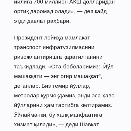
йилига 700 миллион АҚШ долларидан
ортиқ даромад олади», — дея қайд
этди давлат раҳбари.
Президент лойиҳа мамлакат
транспорт инфратузилмасини
ривожлантиришга қаратилганини
таъкидлади. «Ота-боболаримиз: „Йўл
машаққати — энг оғир машаққат“,
деганлар. Биз темир йўллар,
метролар қурмоқдамиз, энди эса ҳаво
йўлларини ҳам тартибга келтирамиз.
Ўйлайманки, бу халқ манфаатига
хизмат қилади», — деди Шавкат