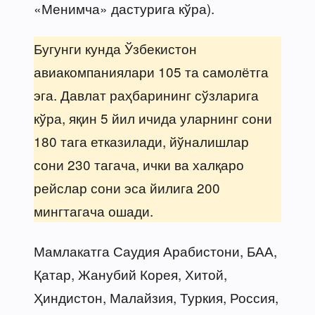
«Менимча» дастурига кўра).
Бугунги кунда Ўзбекистон
авиакомпаниялари 105 та самолётга
эга. Давлат раҳбарининг сўзларига
кўра, яқин 5 йил ичида уларнинг сони
180 тага етказилади, йўналишлар
сони 230 тагача, ички ва халқаро
рейслар сони эса йилига 200
мингтагача ошади.
Мамлакатга Саудия Арабистони, БАА,
Қатар, Жанубий Корея, Хитой,
Ҳиндистон, Малайзия, Туркия, Россия,