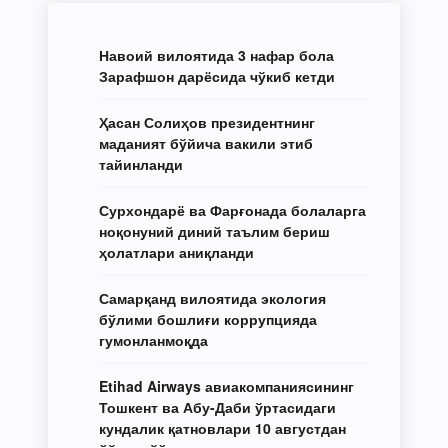
Навоий вилоятида 3 нафар бола
Зарафшон дарёсида чўкиб кетди
Ҳасан Солиҳов президентнинг
маданият бўйича вакили этиб
тайинланди
Сурхондарё ва Фарғонада болаларга
ноқонуний диний таълим бериш
ҳолатлари аниқланди
Самарқанд вилоятида экология
бўлими бошлиғи коррупцияда
гумонланмоқда
Etihad Airways авиакомпаниясининг
Тошкент ва Абу-Даби ўртасидаги
кундалик қатновлари 10 августдан