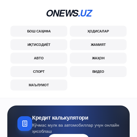
ONEWS
.UZ
БОШ САҲИФА
ҲОДИСАЛАР
ИҚТИСОДИЁТ
ЖАМИЯТ
АВТО
ЖАҲОН
СПОРТ
ВИДЕО
МАЪЛУМОТ
Кредит калькулятори
Кўчмас мулк ва автомобиллар учун онлайн
ҳисоблаш