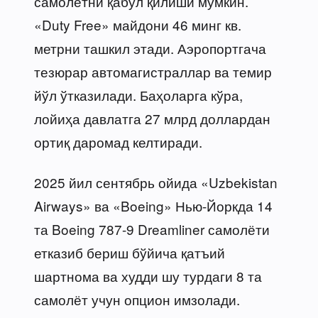
самолётни қабул қилиши мумкин.
«Duty Free» майдони 46 минг кв.
метрни ташкил этади. Аэропортгача
тезюрар автомагистраллар ва темир
йўл ўтказилади. Баҳоларга кўра,
лойиҳа давлатга 27 млрд доллардан
ортиқ даромад келтиради.
2025 йил сентябрь ойида «Uzbekistan
Airways» ва «Boeing» Нью-Йоркда 14
та Boeing 787-9 Dreamliner самолёти
етказиб бериш бўйича қатъий
шартнома ва худди шу турдаги 8 та
самолёт учун опцион имзолади.