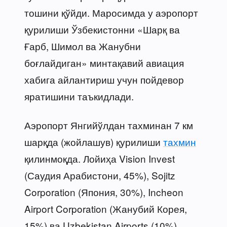
тошини қўйди. Маросимда у аэропорт
қурилиши Ўзбекистонни «Шарқ ва
Ғарб, Шимол ва Жанубни
боғлайдиган» минтақавий авиация
хабига айлантириш учун пойдевор
яратишини таъкидлади.
Аэропорт Янгийўлдан тахминан 7 км
шарқда (жойлашув) қурилиши
тахмин
қилинмоқда. Лойиҳа Vision Invest
(Саудия Арабистони, 45%), Sojitz
Corporation (Япония, 30%), Incheon
Airport Corporation (Жанубий Корея,
15%) ва Uzbekistan Airports (10%)