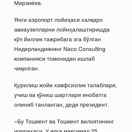
Мирзиёев.
Янги аэропорт лойиҳаси халқаро
авиаузелларни лойиҳалаштиришда
кўп йиллик тажрибага эга бўлган
Нидерландиянинг Naco Consulting
компанияси томонидан ишлаб
чиқилган.
Қурилиш жойи хавфсизлик талаблари,
учиш ва қўниш шартлари инобатга
олиниб танланган, деди президент.
«Бу Тошкент ва Тошкент вилоятининг
чорраҳаси. У ерга максимал 25