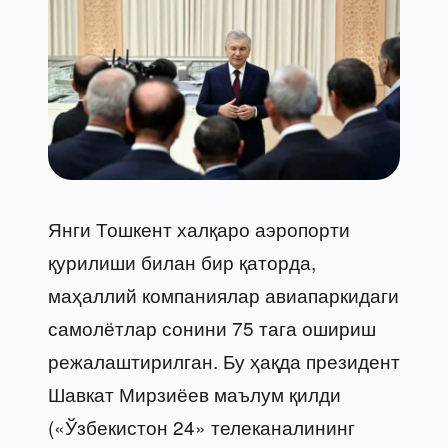
Янги Тошкент халқаро аэропорти
қурилиши билан бир қаторда,
маҳаллий компаниялар авиапаркидаги
самолётлар сонини 75 тага ошириш
режалаштирилган. Бу ҳақда президент
Шавкат Мирзиёев маълум қилди
(«Ўзбекистон 24» телеканалининг