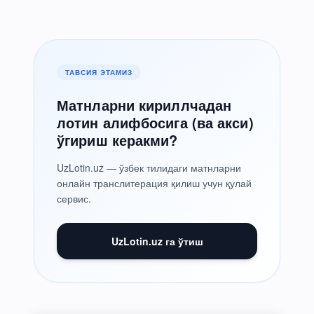
ТАВСИЯ ЭТАМИЗ
Матнларни кириллчадан
лотин алифбосига (ва акси)
ўгириш керакми?
UzLotin.uz — ўзбек тилидаги матнларни
онлайн транслитерация қилиш учун қулай
сервис.
UzLotin.uz га ўтиш