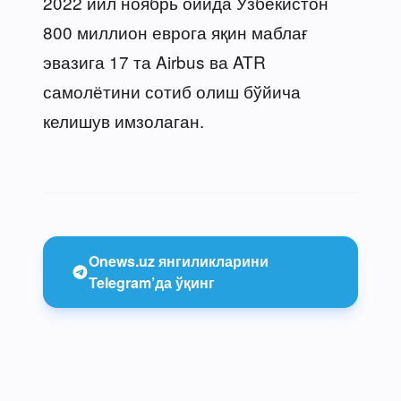
2022 йил ноябрь ойида Ўзбекистон
800 миллион еврога яқин маблағ
эвазига 17 та Airbus ва ATR
самолётини сотиб олиш бўйича
келишув имзолаган.
Onews.uz янгиликларини
Telegram’да ўқинг