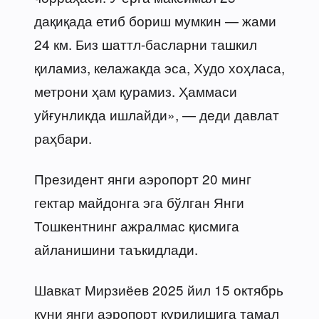
дақиқада етиб бориш мумкин — жами
24 км. Биз шаттл-басларни ташкил
қиламиз, келажакда эса, Худо хоҳласа,
метрони ҳам қурамиз. Ҳаммаси
уйғунликда ишлайди», — деди давлат
раҳбари.
Президент янги аэропорт 20 минг
гектар майдонга эга бўлган Янги
Тошкентнинг ажралмас қисмига
айланишини таъкидлади.
Шавкат Мирзиёев 2025 йил 15 октябрь
куни янги аэропорт қурилишига тамал