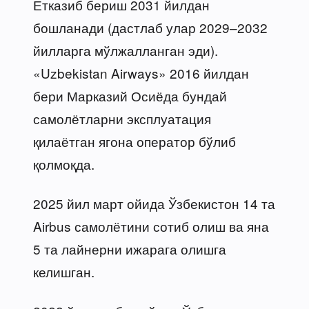
Етказиб бериш 2031 йилдан
бошланади (дастлаб улар 2029–2032
йилларга мўлжалланган эди).
«Uzbekistan Airways» 2016 йилдан
бери Марказий Осиёда бундай
самолётларни эксплуатация
қилаётган ягона оператор бўлиб
қолмоқда.
2025 йил март ойида Ўзбекистон 14 та
Airbus самолётини сотиб олиш ва яна
5 та лайнерни ижарага олишга
келишган.