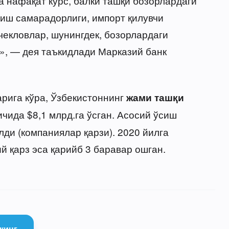
а нафақат курс, балки ташқи бозорлардаги
иш самарадорлиги, импорт қилувчи
екловлар, шунингдек, бозорлардаги
», — дея таъкидлади Марказий банк
арига кўра, Ўзбекистоннинг
жами ташқи
 ичида $8,1 млрд.га ўсган. Асосий ўсиш
лди (компаниялар қарзи). 2020 йилга
й қарз эса қарийб 3 баравар ошган.
қинг