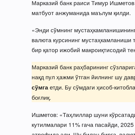
Марказий банк раиси Тимур Ишметов 
матбуот анжуманида маълум қилди.
«Энди сўмнинг мустаҳкамланишининг
валюта курсининг мустаҳкамланиши т
бир қатор ижобий макроиқтисодий те
Марказий банк раҳбарининг сўзлариг
нақд пул ҳажми ўтган йилнинг шу да
етди. Бу сўмдаги ҳисоб-китоб
сўмга
боғлиқ.
Ишметов: «Таҳлиллар шуни кўрсатад
кутилмалари 11% гача пасайди, 2025 
атрофида эди. Шу билан бирга, валю