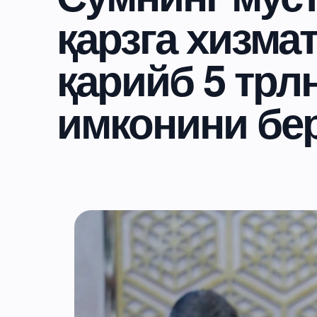
қарзга хизма
қарийб 5 трл
имконини бе