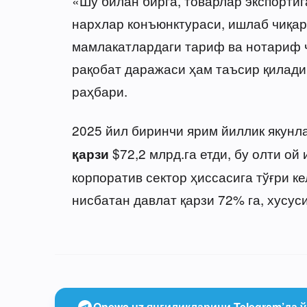
«Шу билан бирга, товарлар экспортиг
нархлар конъюнктураси, ишлаб чиқар
мамлакатлардаги тариф ва нотариф ч
рақобат даражаси ҳам таъсир қилади
раҳбари.
2025 йил биринчи ярим йиллик якунл
$72,2 млрд.га етди, бу олти ой
қарзи
корпоратив сектор ҳиссасига тўғри ке
нисбатан давлат қарзи 72% га, хусуси
Onews.uz янгиликларини Telegram’да ў