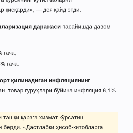
 қисқарди», — дея қайд этди.
пасайишда давом
лларизация даражаси
гача,
%
гача.
3%
орт қилинадиган инфляциянинг
н, товар гуруҳлари бўйича инфляция 6,1%
 ташқи қарзга хизмат кўрсатиш
 берди. «Дастлабки ҳисоб-китобларга