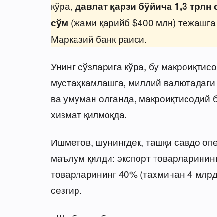
кўра,
давлат қарзи бўйича 1,3 трлн 
(жами қарийб $400 млн) тежашга
сўм
Марказий банк раиси.
Унинг сўзларига кўра, бу макроиқтис
мустаҳкамлашга, миллий валютадаги
ва умуман олганда, макроиқтисодий 
хизмат қилмоқда.
Ишметов, шунингдек, ташқи савдо оп
маълум қилди: экспорт товарларинин
товарларининг 40% (тахминан 4 млр
сезгир.