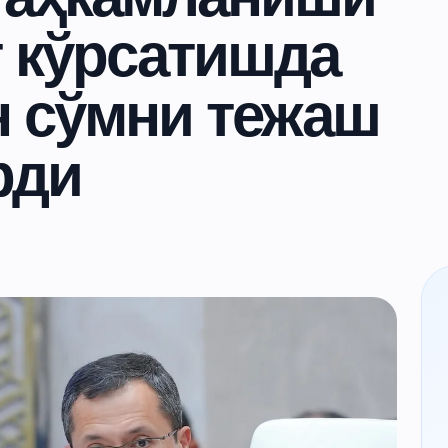
т кўрсатишда
н сўмни тежаш
рди