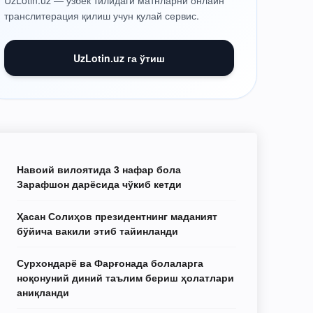
UzLotin.uz — ўзбек тилидаги матнларни онлайн
транслитерация қилиш учун қулай сервис.
UzLotin.uz га ўтиш
Навоий вилоятида 3 нафар бола
Зарафшон дарёсида чўкиб кетди
Ҳасан Солиҳов президентнинг маданият
бўйича вакили этиб тайинланди
Сурхондарё ва Фарғонада болаларга
ноқонуний диний таълим бериш ҳолатлари
аниқланди