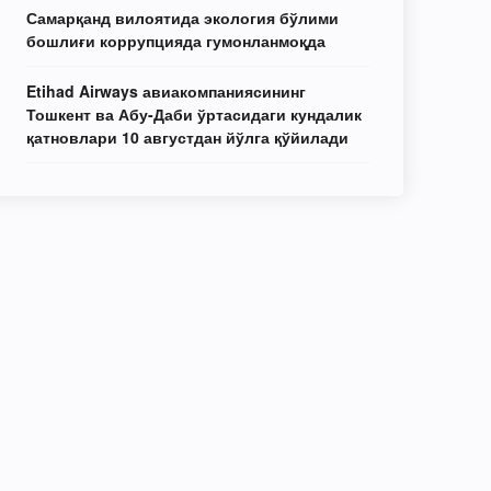
Самарқанд вилоятида экология бўлими
бошлиғи коррупцияда гумонланмоқда
Etihad Airways авиакомпаниясининг
Тошкент ва Абу-Даби ўртасидаги кундалик
қатновлари 10 августдан йўлга қўйилади