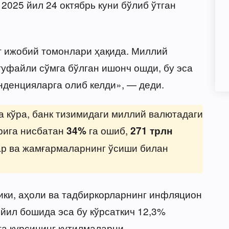
2025 йил 24 октябрь куни бўлиб ўтган
 ижобий томонлари ҳақида. Миллий
уфайли сўмга бўлган ишонч ошди, бу эса
нденцияларга олиб келди», — деди.
а кўра, банк тизимидаги миллий валютадаги
врига нисбатан
га ошиб,
34%
271 трлн
лар ва жамғармаларнинг ўсиши билан
ики, аҳоли ва тадбиркорларнинг инфляцион
йил бошида эса бу кўрсаткич 12,3%
та курсининг кутилмаларни