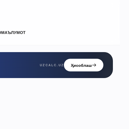
О
МАЪЛУМОТ
Ҳисоблаш
UZCALC.UZ