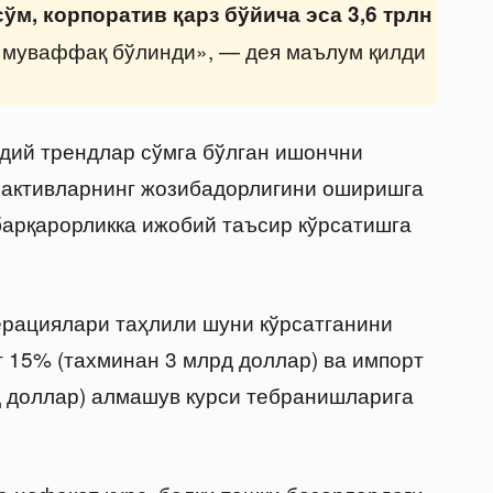
сўм, корпоратив қарз бўйича эса 3,6 трлн
 муваффақ бўлинди», — дея маълум қилди
одий трендлар сўмга бўлган ишончни
 активларнинг жозибадорлигини оширишга
барқарорликка ижобий таъсир кўрсатишга
ерациялари таҳлили шуни кўрсатганини
г 15% (тахминан 3 млрд доллар) ва импорт
д доллар) алмашув курси тебранишларига