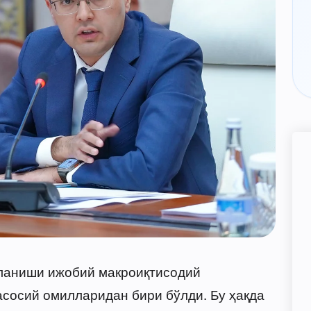
мланиши ижобий макроиқтисодий
сосий омилларидан бири бўлди. Бу ҳақда