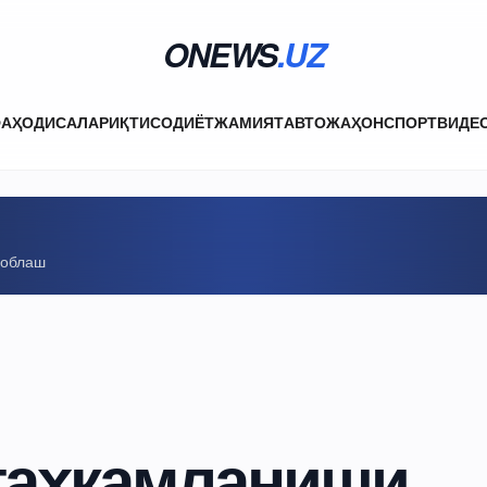
ONEWS
.UZ
ФА
ҲОДИСАЛАР
ИҚТИСОДИЁТ
ЖАМИЯТ
АВТО
ЖАҲОН
СПОРТ
ВИДЕ
соблаш
таҳкамланиши