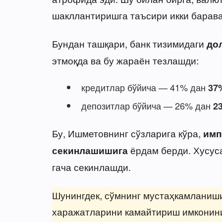
шакллантиришга таъсири икки баравар
Бундан ташқари, банк тизимидаги
до
этмоқда ва бу жараён тезлашди:
кредитлар бўйича — 41% дан
37
депозитлар бўйича — 26% дан
2
Бу, Ишметовнинг сўзларига кўра,
имп
ёрдам берди. Хусуса
секинлашишига
гача секинлашди.
Шунингдек, сўмнинг мустаҳкамланиши
харажатларини камайтириш имконини