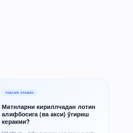
ТАВСИЯ ЭТАМИЗ
Матнларни кириллчадан лотин
алифбосига (ва акси) ўгириш
керакми?