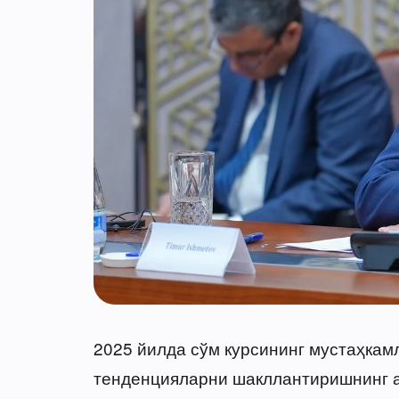
2025 йилда сўм курсининг мустаҳка
тенденцияларни шакллантиришнинг а