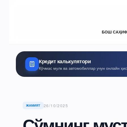
БОШ САҲИ
Кредит калькулятори
Кўчмас мулк ва автомобиллар учун онлайн ҳи
26/10/2025
ЖАМИЯТ
Сўмнинг мус