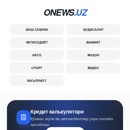
ONEWS
.UZ
БОШ САҲИФА
ҲОДИСАЛАР
ИҚТИСОДИЁТ
ЖАМИЯТ
АВТО
ЖАҲОН
СПОРТ
ВИДЕО
МАЪЛУМОТ
Кредит калькулятори
Кўчмас мулк ва автомобиллар учун онлайн
ҳисоблаш