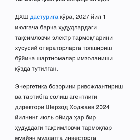
ДХШ
дастурига
кўра, 2027 йил 1
июлгача барча ҳудудлардаги
тақсимловчи электр тармоқларини
хусусий операторларга топшириш
бўйича шартномалар имзоланиши
кўзда тутилган.
Энергетика бозорини ривожлантириш
ва тартибга солиш агентлиги
директори Шерзод Ходжаев 2024
йилнинг июль ойида ҳар бир
ҳудуддаги тақсимловчи тармоқлар
муайян муддатга инвесторга