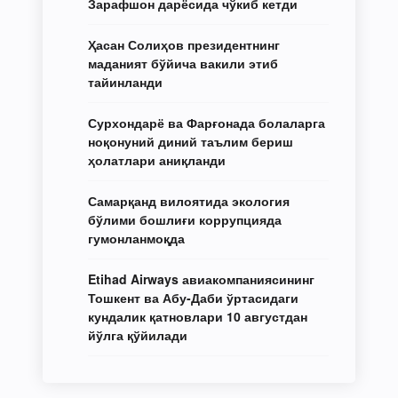
Зарафшон дарёсида чўкиб кетди
Ҳасан Солиҳов президентнинг
маданият бўйича вакили этиб
тайинланди
Сурхондарё ва Фарғонада болаларга
ноқонуний диний таълим бериш
ҳолатлари аниқланди
Самарқанд вилоятида экология
бўлими бошлиғи коррупцияда
гумонланмоқда
Etihad Airways авиакомпаниясининг
Тошкент ва Абу-Даби ўртасидаги
кундалик қатновлари 10 августдан
йўлга қўйилади