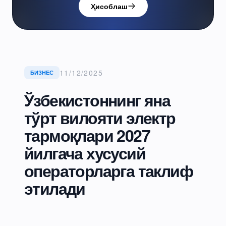
Ҳисоблаш
11/12/2025
БИЗНЕС
Ўзбекистоннинг яна
тўрт вилояти электр
тармоқлари 2027
йилгача хусусий
операторларга таклиф
этилади