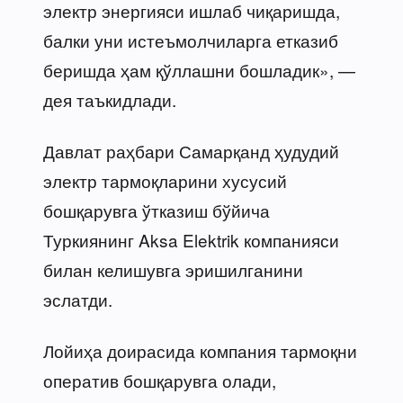
электр энергияси ишлаб чиқаришда,
балки уни истеъмолчиларга етказиб
беришда ҳам қўллашни бошладик», —
дея таъкидлади.
Давлат раҳбари Самарқанд ҳудудий
электр тармоқларини хусусий
бошқарувга ўтказиш бўйича
Туркиянинг Aksa Elektrik компанияси
билан келишувга эришилганини
эслатди.
Лойиҳа доирасида компания тармоқни
оператив бошқарувга олади,