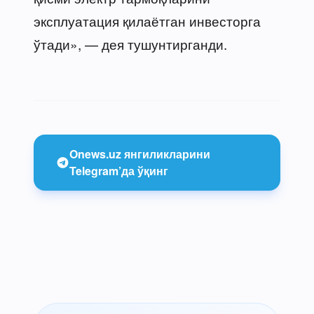
эксплуатация қилаётган инвесторга
ўтади», — дея тушунтирганди.
Onews.uz янгиликларини
Telegram’да ўқинг