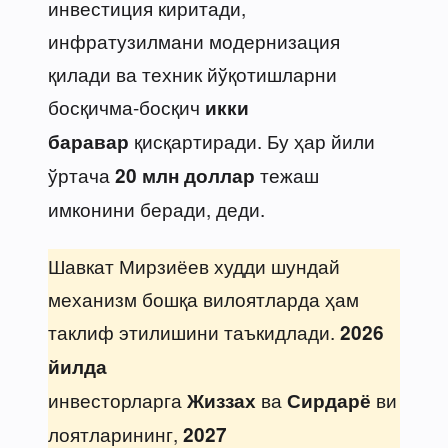
инвестиция киритади,
инфратузилмани модернизация
қилади ва техник йўқотишларни
босқичма-босқич
икки
қисқартиради. Бу ҳар йили
баравар
ўртача
тежаш
20 млн доллар
имконини беради, деди.
Шавкат Мирзиёев худди шундай
механизм бошқа вилоятларда ҳам
таклиф этилишини таъкидлади.
2026
йилда
инвесторларга
ва
ви
Жиззах
Сирдарё
лоятларининг,
2027