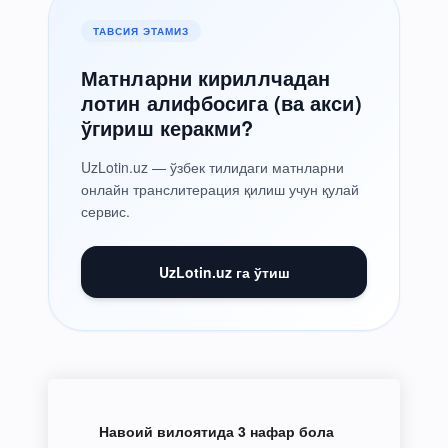
ТАВСИЯ ЭТАМИЗ
Матнларни кириллчадан
лотин алифбосига (ва акси)
ўгириш керакми?
UzLotin.uz — ўзбек тилидаги матнларни
онлайн транслитерация қилиш учун қулай
сервис.
UzLotin.uz га ўтиш
Навоий вилоятида 3 нафар бола