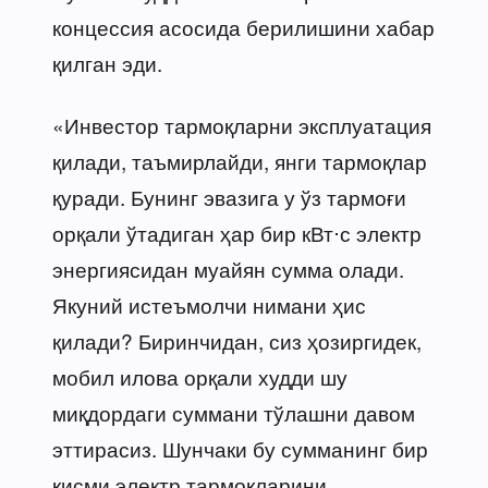
концессия асосида берилишини хабар
қилган эди.
«Инвестор тармоқларни эксплуатация
қилади, таъмирлайди, янги тармоқлар
қуради. Бунинг эвазига у ўз тармоғи
орқали ўтадиган ҳар бир кВт⋅с электр
энергиясидан муайян сумма олади.
Якуний истеъмолчи нимани ҳис
қилади? Биринчидан, сиз ҳозиргидек,
мобил илова орқали худди шу
миқдордаги суммани тўлашни давом
эттирасиз. Шунчаки бу сумманинг бир
қисми электр тармоқларини