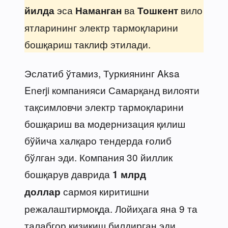
эса
ва
вило
йилда
Наманган
Тошкент
ятларининг электр тармоқларини
бошқариш таклиф этилади.
Эслатиб ўтамиз, Туркиянинг Aksa
Enerji компанияси Самарқанд вилояти
тақсимловчи электр тармоқларини
бошқариш ва модернизация қилиш
бўйича халқаро тендерда ғолиб
бўлган эди. Компания 30 йиллик
бошқарув даврида
1 млрд
сармоя киритишни
доллар
режалаштирмоқда. Лойиҳага яна 9 та
талабгор қизиқиш билдирган эди.