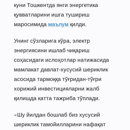
куни Тошкентда янги энергетика
қувватларини ишга тушириш
маросимида
маълум
қилди.
Унинг сўзларига кўра, электр
энергиясини ишлаб чиқариш
соҳасидаги ислоҳотлар натижасида
мамлакат давлат-хусусий шериклик
асосида тармоққа тўғридан-тўғри
хорижий инвестицияларни жалб
қилишда катта тажриба тўплади.
«Шу йилдан бошлаб биз хусусий
шериклик тамойилларини нафақат