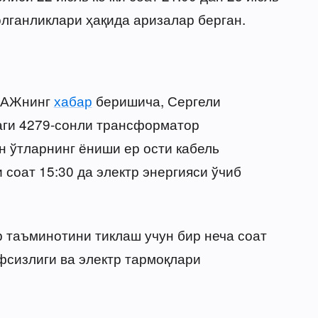
қолганликлари ҳақида аризалар берган.
» АЖнинг
хабар
беришича, Сергели
ги 4279-сонли трансформатор
н ўтларнинг ёниши ер ости кабель
 соат 15:30 да электр энергияси ўчиб
р таъминотини тиклаш учун бир неча соат
фсизлиги ва электр тармоқлари