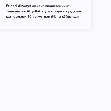
Etihad Airways авиакомпаниясининг
Тошкент ва Абу-Даби ўртасидаги кундалик
қатновлари 10 августдан йўлга қўйилади