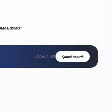
О
МАЪЛУМОТ
Ҳисоблаш
UZCALC.UZ