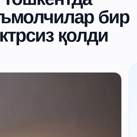
еъмолчилар бир
ектрсиз қолди