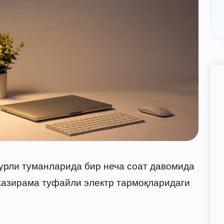
турли туманларида бир неча соат давомида
 жазирама туфайли электр тармоқларидаги