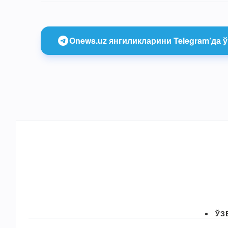
Onews.uz янгиликларини Telegram’да ў
ЎЗ