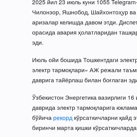
2025 йил 23 июль куни 1055 Telegram
Чилонзор, Яшнобод, Шайхонтоҳур ва
аризалар келишда давом этди. Диспе
орасида авария ҳолатларидан ташқар
эди.
Июль ойи бошида Тошкентдаги элект
электр тармоқлари» АЖ режали таъм
даврига тайёрлаш билан боғлаган эди
Ўзбекистон Энергетика вазирлиги 16
даврида электр тармоқларига юклама
бўйича
рекорд
кўрсаткичларни қайд э
биринчи марта қишки кўрсаткичларда