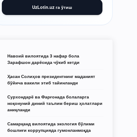
UzLotin.uz га ўтиш
Навоий вилоятида 3 нафар бола
Зарафшон дарёсида чўкиб кетди
Ҳасан Солиҳов президентнинг маданият
бўйича вакили этиб тайинланди
Сурхондарё ва Фарғонада болаларга
ноқонуний диний таълим бериш ҳолатлари
аниқланди
Самарқанд вилоятида экология бўлими
бошлиғи коррупцияда гумонланмоқда