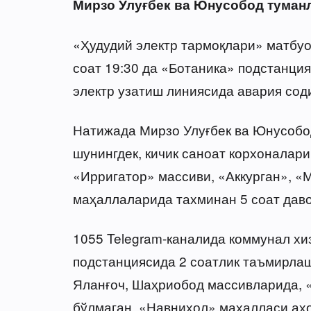
Мирзо Улуғбек ва Юнусобод туман
«Ҳудудий электр тармоқлари» матбу
соат 19:30 да «Ботаника» подстанц
электр узатиш линиясида авария соди
Натижада Мирзо Улуғбек ва Юнусобо
шунингдек, кичик саноат корхоналари
«Ирригатор» массиви, «Аккурган», «
маҳаллаларида тахминан 5 соат даво
1055 Telegram-каналида коммунал х
подстанциясида 2 соатлик таъмирлаш
Яланғоч, Шаҳриобод массивларида, 
бўлмаган. «Навниҳол» маҳалласи аҳо