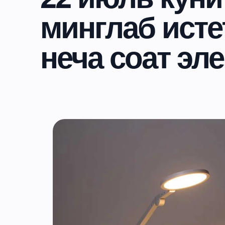
минглаб ист
неча соат эл