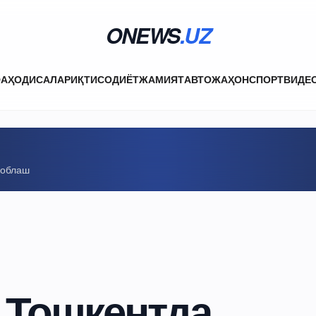
ONEWS
.UZ
ФА
ҲОДИСАЛАР
ИҚТИСОДИЁТ
ЖАМИЯТ
АВТО
ЖАҲОН
СПОРТ
ВИДЕ
соблаш
 Тошкентда