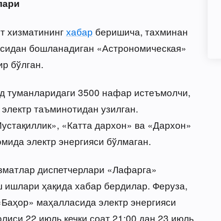
лари
от хизматининг
хабар
беришича, тахминан
иясидан бошланадиган «Астрономическая»
р бўлган.
д туманларидаги 3500 нафар истеъмолчи,
 электр таъминотидан узилган.
Мустақиллик», «Катта дархон» ва «Дархон»
мида электр энергияси бўлмаган.
изматлар диспетчерлари «Лафарга»
 ишлари ҳақида хабар бердилар. Феруза,
«Баҳор» маҳалласида электр энергияси
лиси 22 июль кечки соат 21:00 дан 23 июль