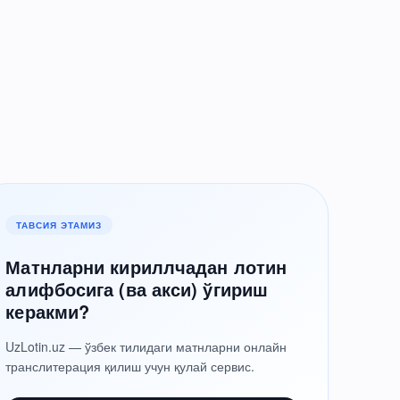
ТАВСИЯ ЭТАМИЗ
Матнларни кириллчадан лотин
алифбосига (ва акси) ўгириш
керакми?
UzLotin.uz — ўзбек тилидаги матнларни онлайн
транслитерация қилиш учун қулай сервис.