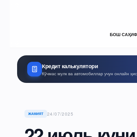
БОШ САҲИ
Кредит калькулятори
Кўчмас мулк ва автомобиллар учун онлайн ҳи
24/07/2025
ЖАМИЯТ
22 июль куни