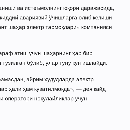
аниши ва истеъмолнинг юқори даражасида,
 жиддий авариявий ўчишларга олиб келиши
ент шаҳар электр тармоқлари» компанияси
араф этиш учун шаҳарнинг ҳар бир
тузилган бўлиб, улар туну кун ишлайди.
амасдан, айрим ҳудудларда электр
ар ҳали ҳам кузатилмоқда», — дея қайд
и оператори ноқулайликлар учун