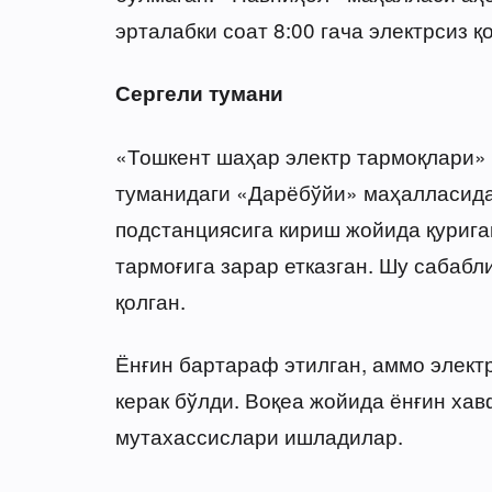
эрталабки соат 8:00 гача электрсиз 
Сергели тумани
«Тошкент шаҳар электр тармоқлари
туманидаги «Дарёбўйи» маҳалласида
подстанциясига кириш жойида қурига
тармоғига зарар етказган. Шу сабабли
қолган.
Ёнғин бартараф этилган, аммо элект
керак бўлди. Воқеа жойида ёнғин хав
мутахассислари ишладилар.