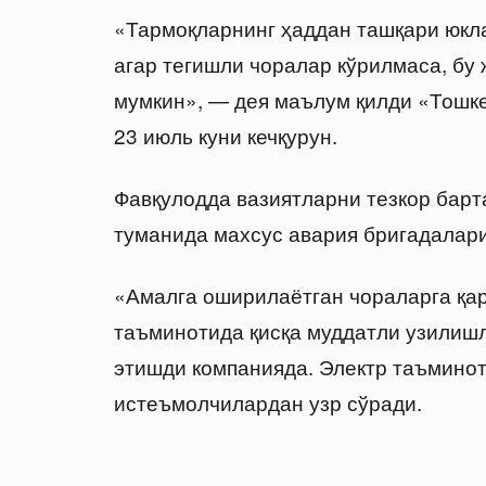
«Тармоқларнинг ҳаддан ташқари юкл
агар тегишли чоралар кўрилмаса, бу
мумкин», — дея маълум қилди «Тошк
23 июль куни кечқурун.
Фавқулодда вазиятларни тезкор барт
туманида махсус авария бригадалари 
«Амалга оширилаётган чораларга қар
таъминотида қисқа муддатли узилишл
этишди компанияда. Электр таъминот
истеъмолчилардан узр сўради.