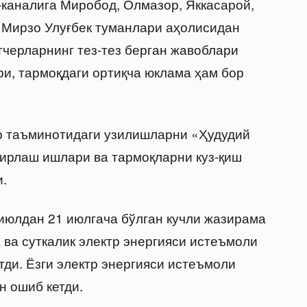
-каналига Миробод, Олмазор, Яккасарой,
 Мирзо Улуғбек туманлари аҳолисидан
тчерларнинг тез-тез берган жавоблари
и, тармоқдаги ортиқча юклама ҳам бор
р таъминотидаги узилишларни «Ҳудудий
ирлаш ишлари ва тармоқларни куз-қиш
.
 июлдан 21 июлгача бўлган кучли жазирама
 ва суткалик электр энергияси истеъмоли
тди. Ёзги электр энергияси истеъмоли
н ошиб кетди.