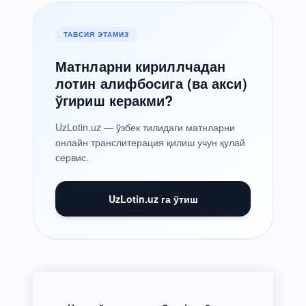
ТАВСИЯ ЭТАМИЗ
Матнларни кириллчадан
лотин алифбосига (ва акси)
ўгириш керакми?
UzLotin.uz — ўзбек тилидаги матнларни
онлайн транслитерация қилиш учун қулай
сервис.
UzLotin.uz га ўтиш