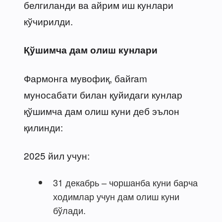
белгиланди ва айрим иш кунлари
кўчирилди.
Қўшимча дам олиш кунлари
Фармонга мувофиқ, байram
муносабати билан қуйидаги кунлар
қўшимча дам олиш куни деб эълон
қилинди:
2025 йил учун:
31 декабрь – чоршанба куни барча
ходимлар учун дам олиш куни
бўлади.