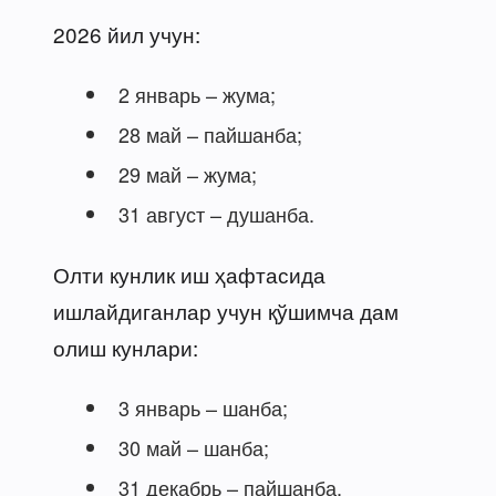
2026 йил учун:
2 январь – жума;
28 май – пайшанба;
29 май – жума;
31 август – душанба.
Олти кунлик иш ҳафтасида
ишлайдиганлар учун қўшимча дам
олиш кунлари:
3 январь – шанба;
30 май – шанба;
31 декабрь – пайшанба.