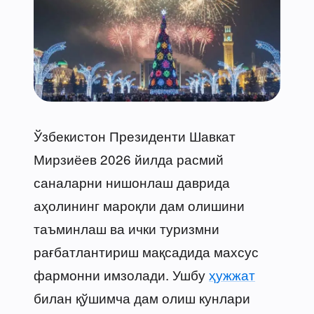
Ўзбекистон Президенти Шавкат
Мирзиёев 2026 йилда расмий
саналарни нишонлаш даврида
аҳолининг мароқли дам олишини
таъминлаш ва ички туризмни
рағбатлантириш мақсадида махсус
фармонни имзолади. Ушбу
ҳужжат
билан қўшимча дам олиш кунлари