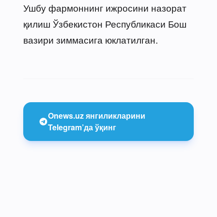
Ушбу фармоннинг ижросини назорат
қилиш Ўзбекистон Республикаси Бош
вазири зиммасига юклатилган.
Onews.uz янгиликларини
Telegram’да ўқинг