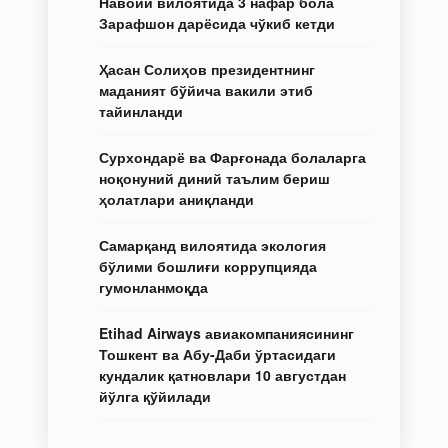
Навоий вилоятида 3 нафар бола
Зарафшон дарёсида чўкиб кетди
Ҳасан Солиҳов президентнинг
маданият бўйича вакили этиб
тайинланди
Сурхондарё ва Фарғонада болаларга
ноқонуний диний таълим бериш
ҳолатлари аниқланди
Самарқанд вилоятида экология
бўлими бошлиғи коррупцияда
гумонланмоқда
Etihad Airways авиакомпаниясининг
Тошкент ва Абу-Даби ўртасидаги
кундалик қатновлари 10 августдан
йўлга қўйилади