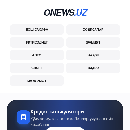
ONEWS
.UZ
БОШ САҲИФА
ҲОДИСАЛАР
ИҚТИСОДИЁТ
ЖАМИЯТ
АВТО
ЖАҲОН
СПОРТ
ВИДЕО
МАЪЛУМОТ
Кредит калькулятори
Кўчмас мулк ва автомобиллар учун онлайн
ҳисоблаш