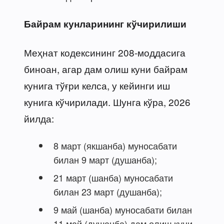
Байрам кунларининг кўчирилиши
Меҳнат кодексининг 208-моддасига
биноан, агар дам олиш куни байрам
кунига тўғри келса, у кейинги иш
кунига кўчирилади. Шунга кўра, 2026
йилда:
8 март (якшанба) муносабати
билан 9 март (душанба);
21 март (шанба) муносабати
билан 23 март (душанба);
9 май (шанба) муносабати билан
11 май (душанба) дам олиш куни