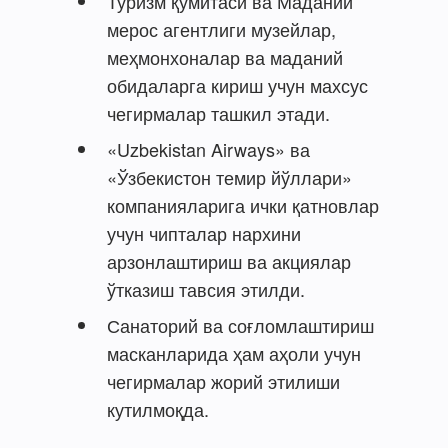
Туризм қўмитаси ва Маданий
мерос агентлиги музейлар,
меҳмонхоналар ва маданий
обидаларга кириш учун махсус
чегирмалар ташкил этади.
«Uzbekistan Airways» ва
«Ўзбекистон темир йўллари»
компанияларига ички қатновлар
учун чипталар нархини
арзонлаштириш ва акциялар
ўтказиш тавсия этилди.
Санаторий ва соғломлаштириш
масканларида ҳам аҳоли учун
чегирмалар жорий этилиши
кутилмоқда.