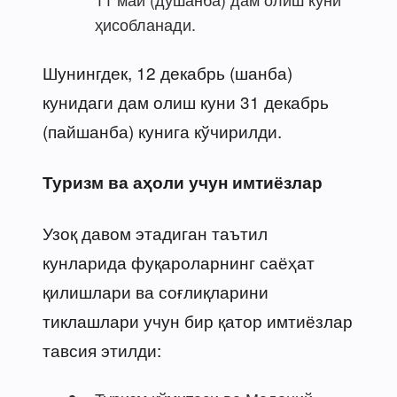
ҳисобланади.
Шунингдек, 12 декабрь (шанба)
кунидаги дам олиш куни 31 декабрь
(пайшанба) кунига кўчирилди.
Туризм ва аҳоли учун имтиёзлар
Узоқ давом этадиган таътил
кунларида фуқароларнинг саёҳат
қилишлари ва соғлиқларини
тиклашлари учун бир қатор имтиёзлар
тавсия этилди: