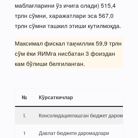
маблағларини ўз ичига олади) 515,4
трлн сўмни, харажатлари эса 567,0
трлн сўмни ташкил этиши кутилмоқда.
Максимал фискал тақчиллик 59,9 трлн
сўм ёки ЯИМга нисбатан 3 фоиздан
кам бўлиши белгиланган.
№
Кўрсаткичлар
I.
Консолидациялашган бюджет даромадлар
1
Давлат бюджети даромадлари