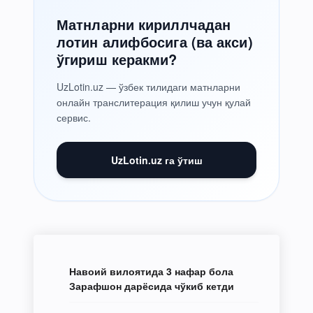
Матнларни кириллчадан
лотин алифбосига (ва акси)
ўгириш керакми?
UzLotin.uz — ўзбек тилидаги матнларни
онлайн транслитерация қилиш учун қулай
сервис.
UzLotin.uz га ўтиш
Навоий вилоятида 3 нафар бола
Зарафшон дарёсида чўкиб кетди