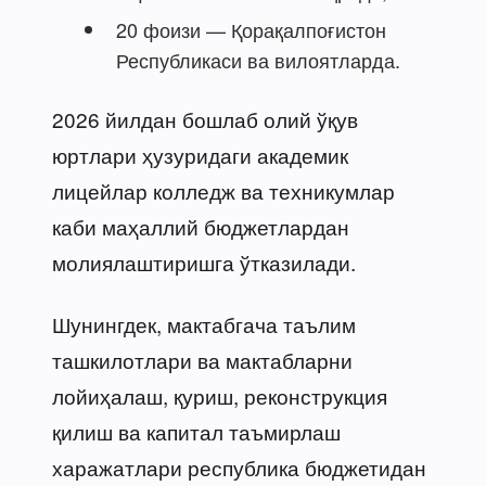
20 фоизи — Қорақалпоғистон
Республикаси ва вилоятларда.
2026 йилдан бошлаб олий ўқув
юртлари ҳузуридаги академик
лицейлар колледж ва техникумлар
каби маҳаллий бюджетлардан
молиялаштиришга ўтказилади.
Шунингдек, мактабгача таълим
ташкилотлари ва мактабларни
лойиҳалаш, қуриш, реконструкция
қилиш ва капитал таъмирлаш
харажатлари республика бюджетидан