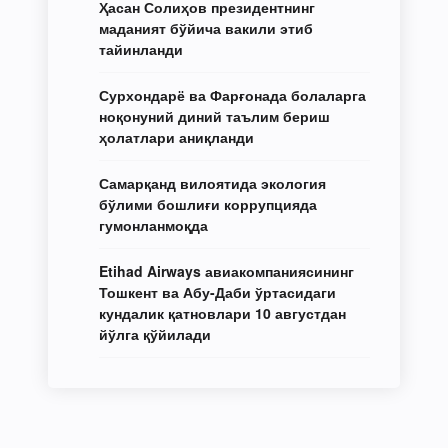
Ҳасан Солиҳов президентнинг
маданият бўйича вакили этиб
тайинланди
Сурхондарё ва Фарғонада болаларга
ноқонуний диний таълим бериш
ҳолатлари аниқланди
Самарқанд вилоятида экология
бўлими бошлиғи коррупцияда
гумонланмоқда
Etihad Airways авиакомпаниясининг
Тошкент ва Абу-Даби ўртасидаги
кундалик қатновлари 10 августдан
йўлга қўйилади