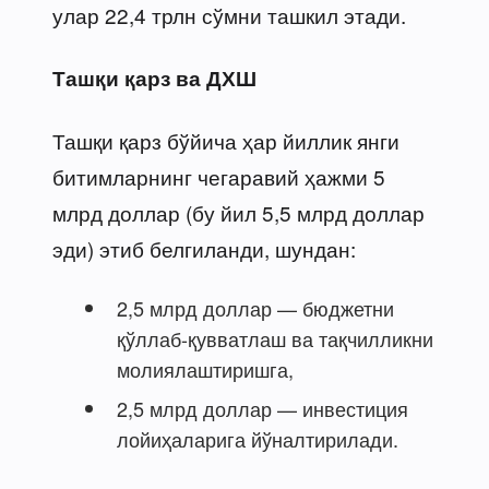
улар 22,4 трлн сўмни ташкил этади.
Ташқи қарз ва ДХШ
Ташқи қарз бўйича ҳар йиллик янги
битимларнинг чегаравий ҳажми 5
млрд доллар (бу йил 5,5 млрд доллар
эди) этиб белгиланди, шундан:
2,5 млрд доллар — бюджетни
қўллаб-қувватлаш ва тақчилликни
молиялаштиришга,
2,5 млрд доллар — инвестиция
лойиҳаларига йўналтирилади.