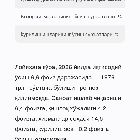
Бозор хизматларининг ўсиш суръатлари, %
Қурилиш ишларининг ўсиш суръатлари, %
Лойиҳага кўра, 2026 йилда иқтисодий
ўсиш 6,6 фоиз даражасида — 1976
трлн сўмгача бўлиши прогноз
қилинмоқда. Саноат ишлаб чиқариши
6,4 фоизга, қишлоқ хўжалиги 4,2
фоизга, хизматлар соҳаси 14,5
фоизга, қурилиш эса 10,2 фоизга
ўсиши кутилмоқда.