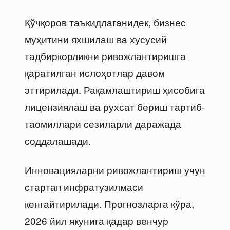
Қўчқоров таъкидлаганидек, бизнес
муҳитини яхшилаш ва хусусий
тадбиркорликни ривожлантиришга
қаратилган ислоҳотлар давом
эттирилади. Рақамлаштириш ҳисобига
лицензиялаш ва рухсат бериш тартиб-
таомиллари сезиларли даражада
соддалашади.
Инновацияларни ривожлантириш учун
стартап инфратузилмаси
кенгайтирилади. Прогнозларга кўра,
2026 йил якунига қадар венчур