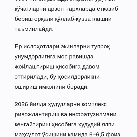
кўчатларни арзон нархларда етказиб
бериш орқали қўллаб-қувватлашни
таъминлайди.
Ер ислоҳотлари экинларни тупроқ
унумдорлигига мос равишда
жойлаштириш ҳисобига давом
эттирилади, бу ҳосилдорликни
ошириш имконини беради.
2026 йилда ҳудудларни комплекс
ривожлантириш ва инфратузилмани
кенгайтириш ҳисобига ҳудудий ялпи
маҳсулот ўсишини камида 6–6,5 фоиз