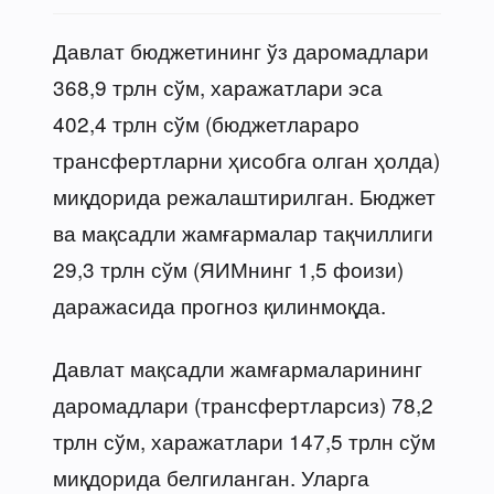
Давлат бюджетининг ўз даромадлари
368,9 трлн сўм, харажатлари эса
402,4 трлн сўм (бюджетлараро
трансфертларни ҳисобга олган ҳолда)
миқдорида режалаштирилган. Бюджет
ва мақсадли жамғармалар тақчиллиги
29,3 трлн сўм (ЯИМнинг 1,5 фоизи)
даражасида прогноз қилинмоқда.
Давлат мақсадли жамғармаларининг
даромадлари (трансфертларсиз) 78,2
трлн сўм, харажатлари 147,5 трлн сўм
миқдорида белгиланган. Уларга