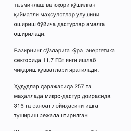
таъминлаш ва юқори қўшилган
қийматли маҳсулотлар улушини
ошириш бўйича дастурлар амалга
оширилади.
Вазирнинг сўзларига кўра, энергетика
секторида 11,7 ГВт янги ишлаб
чиқариш қувватлари яратилади.
Ҳудудлар даражасида 257 та
маҳаллада микро-дастур доирасида
316 та саноат лойиҳасини ишга
тушириш режалаштирилган.