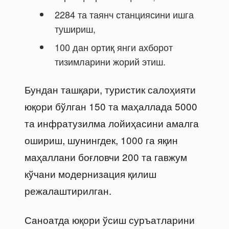
2284 та таянч станциясини ишга
тушириш,
100 дан ортиқ янги ахборот
тизимларини жорий этиш.
Бундан ташқари, туристик салоҳияти
юқори бўлган 150 та маҳаллада 5000
та инфратузилма лойиҳасини амалга
ошириш, шунингдек, 1000 га яқин
маҳаллани боғловчи 200 та гавжум
кўчани модернизация қилиш
режалаштирилган.
Саноатда юқори ўсиш суръатларини