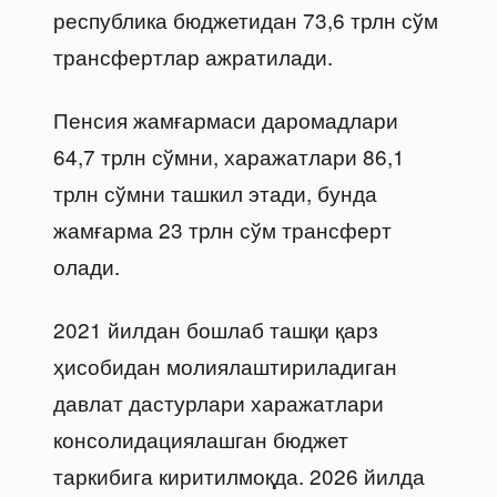
республика бюджетидан 73,6 трлн сўм
трансфертлар ажратилади.
Пенсия жамғармаси даромадлари
64,7 трлн сўмни, харажатлари 86,1
трлн сўмни ташкил этади, бунда
жамғарма 23 трлн сўм трансферт
олади.
2021 йилдан бошлаб ташқи қарз
ҳисобидан молиялаштириладиган
давлат дастурлари харажатлари
консолидациялашган бюджет
таркибига киритилмоқда. 2026 йилда