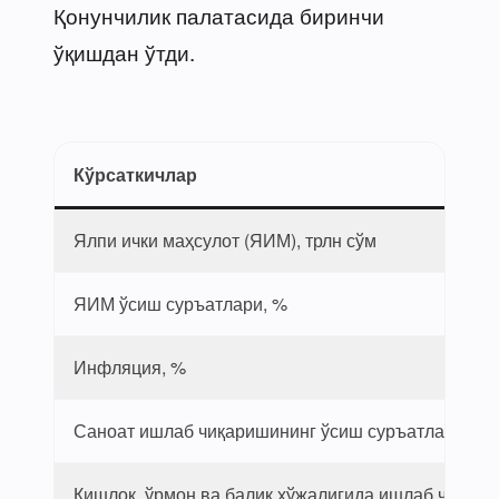
Қонунчилик палатасида биринчи
ўқишдан ўтди.
Кўрсаткичлар
Ялпи ички маҳсулот (ЯИМ), трлн сўм
ЯИМ ўсиш суръатлари, %
Инфляция, %
Саноат ишлаб чиқаришининг ўсиш суръатлари, %
Қишлоқ, ўрмон ва балиқ хўжалигида ишлаб чиқари