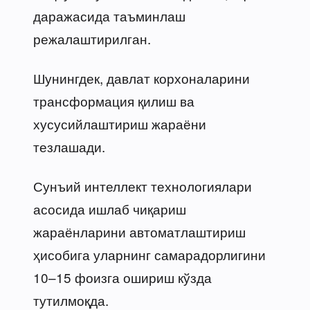
даражасида таъминлаш
режалаштирилган.
Шунингдек, давлат корхоналарини
трансформация қилиш ва
хусусийлаштириш жараёни
тезлашади.
Сунъий интеллект технологиялари
асосида ишлаб чиқариш
жараёнларини автоматлаштириш
ҳисобига уларнинг самарадорлигини
10–15 фоизга ошириш кўзда
тутилмоқда.