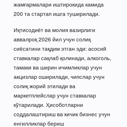
жамғармалари иштирокида камида
200 та стартап ишга туширилади.
Иқтисодиёт ва молия вазирлиги
аввалроқ 2026 йил учун солиқ
сиёсатини тақдим этган эди: асосий
ставкалар сақлаб қолинади, алкоголь,
тамаки ва ширин ичимликлар учун
акцизлар оширилади, чипслар учун
солиқ жорий этилади ва
маркетплейслар учун ставкалар
кўтарилади. Ҳисоботларни
соддалаштириш ва кичик бизнес учун
енгилликлар бериш