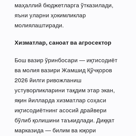
маҳаллий бюджетларга ўтказилади,
яъни уларни ҳокимликлар
молиялаштиради.
Хизматлар, саноат ва агросектор
Бош вазир ўринбосари — иқтисодиёт
ва молия вазири Жамшид Қўчқоров
2026 йилги ривожланиш
устуворликларини тақдим этар экан,
яқин йилларда хизматлар соҳаси
иқтисодиётнинг асосий драйвери
бўлиб қолишини таъкидлади. Диққат
марказида — билим ва юқори