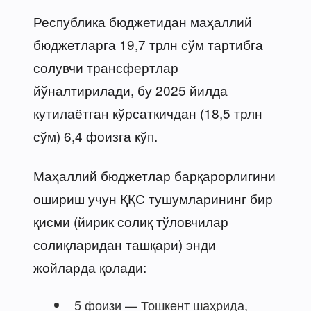
Республика бюджетидан маҳаллий
бюджетларга 19,7 трлн сўм тартибга
солувчи трансфертлар
йўналтирилади, бу 2025 йилда
кутилаётган кўрсаткичдан (18,5 трлн
сўм) 6,4 фоизга кўп.
Маҳаллий бюджетлар барқарорлигини
ошириш учун ҚҚС тушумларининг бир
қисми (йирик солиқ тўловчилар
солиқларидан ташқари) энди
жойларда қолади:
5 фоизи — Тошкент шаҳрида,