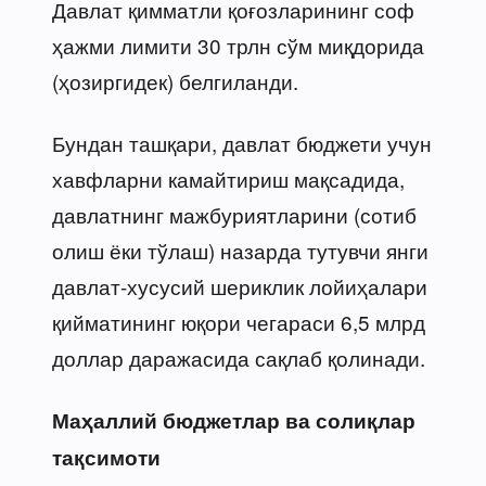
Давлат қимматли қоғозларининг соф
ҳажми лимити 30 трлн сўм миқдорида
(ҳозиргидек) белгиланди.
Бундан ташқари, давлат бюджети учун
хавфларни камайтириш мақсадида,
давлатнинг мажбуриятларини (сотиб
олиш ёки тўлаш) назарда тутувчи янги
давлат-хусусий шериклик лойиҳалари
қийматининг юқори чегараси 6,5 млрд
доллар даражасида сақлаб қолинади.
Маҳаллий бюджетлар ва солиқлар
тақсимоти