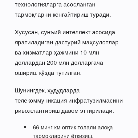
технологияларга асосланган
тармоқларни кенгайтириш туради.
Хусусан, сунъий интеллект асосида
яратиладиган дастурий маҳсулотлар
ва хизматлар ҳажмини 10 млн
доллардан 200 млн долларгача
ошириш кўзда тутилган.
Шунингдек, ҳудудларда
телекоммуникация инфратузилмасини
ривожлантириш давом эттирилади:
66 минг км оптик толали алоқа
тармоқларини ётқизиш,