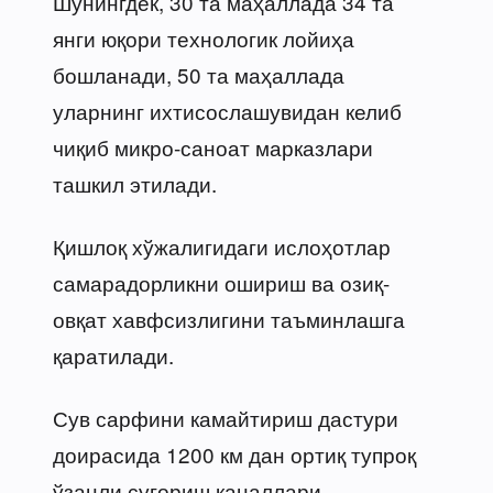
Шунингдек, 30 та маҳаллада 34 та
янги юқори технологик лойиҳа
бошланади, 50 та маҳаллада
уларнинг ихтисослашувидан келиб
чиқиб микро-саноат марказлари
ташкил этилади.
Қишлоқ хўжалигидаги ислоҳотлар
самарадорликни ошириш ва озиқ-
овқат хавфсизлигини таъминлашга
қаратилади.
Сув сарфини камайтириш дастури
доирасида 1200 км дан ортиқ тупроқ
ўзанли суғориш каналлари