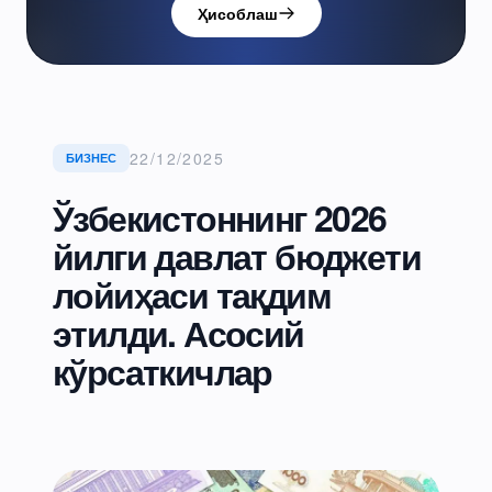
Ҳисоблаш
22/12/2025
БИЗНЕС
Ўзбекистоннинг 2026
йилги давлат бюджети
лойиҳаси тақдим
этилди. Асосий
кўрсаткичлар