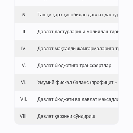
5
Ташқи қарз ҳисобидан давлат дастурлариг
III.
Давлат дастурларини молиялаштириш учун
IV.
Давлат мақсадли жамғармаларига трансф
V.
Давлат бюджетига трансфертлар
VI.
Умумий фискал баланс (профицит + / дефиц
VII.
Давлат бюджети ва давлат мақсадли жамға
VIII.
Давлат қарзини сўндириш