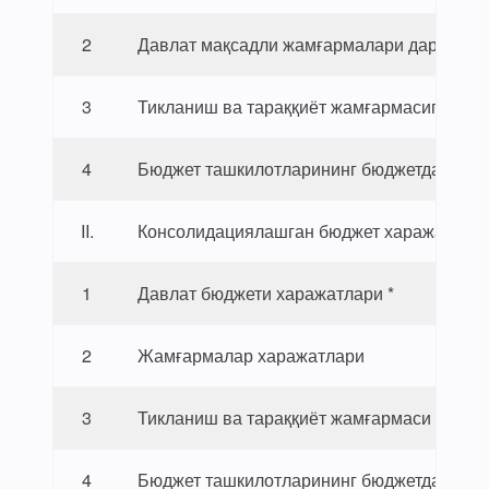
2
Давлат мақсадли жамғармалари даромадл
3
Тикланиш ва тараққиёт жамғармасига туш
4
Бюджет ташкилотларининг бюджетдан таш
II.
Консолидациялашган бюджет харажатлар
1
Давлат бюджети харажатлари *
2
Жамғармалар харажатлари
3
Тикланиш ва тараққиёт жамғармаси хараж
4
Бюджет ташкилотларининг бюджетдан таш