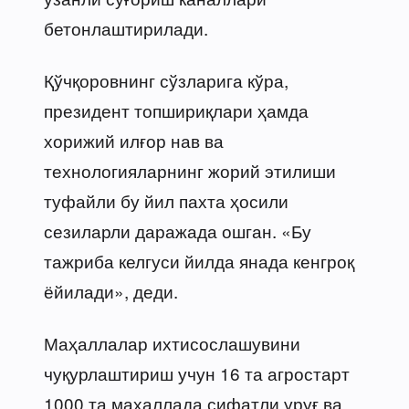
бетонлаштирилади.
Қўчқоровнинг сўзларига кўра,
президент топшириқлари ҳамда
хорижий илғор нав ва
технологияларнинг жорий этилиши
туфайли бу йил пахта ҳосили
сезиларли даражада ошган. «Бу
тажриба келгуси йилда янада кенгроқ
ёйилади», деди.
Маҳаллалар ихтисослашувини
чуқурлаштириш учун 16 та агростарт
1000 та маҳаллада сифатли уруғ ва