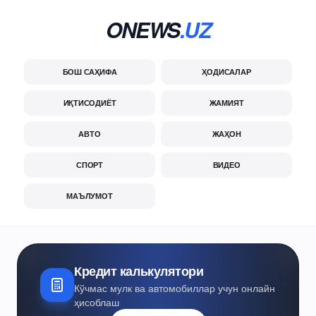
ONEWS
.UZ
БОШ САҲИФА
ҲОДИСАЛАР
ИҚТИСОДИЁТ
ЖАМИЯТ
АВТО
ЖАҲОН
СПОРТ
ВИДЕО
МАЪЛУМОТ
Кредит калькулятори
Кўчмас мулк ва автомобиллар учун онлайн
ҳисоблаш