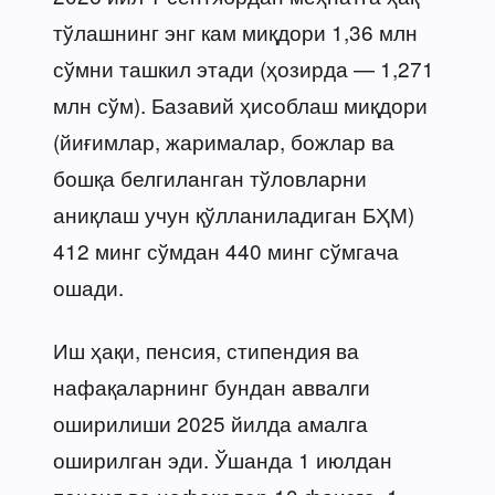
тўлашнинг энг кам миқдори 1,36 млн
сўмни ташкил этади (ҳозирда — 1,271
млн сўм). Базавий ҳисоблаш миқдори
(йиғимлар, жарималар, божлар ва
бошқа белгиланган тўловларни
аниқлаш учун қўлланиладиган БҲМ)
412 минг сўмдан 440 минг сўмгача
ошади.
Иш ҳақи, пенсия, стипендия ва
нафақаларнинг бундан аввалги
оширилиши 2025 йилда амалга
оширилган эди. Ўшанда 1 июлдан