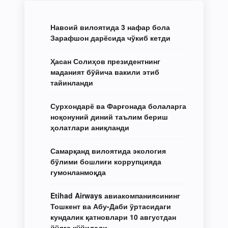
Навоий вилоятида 3 нафар бола
Зарафшон дарёсида чўкиб кетди
Ҳасан Солиҳов президентнинг
маданият бўйича вакили этиб
тайинланди
Сурхондарё ва Фарғонада болаларга
ноқонуний диний таълим бериш
ҳолатлари аниқланди
Самарқанд вилоятида экология
бўлими бошлиғи коррупцияда
гумонланмоқда
Etihad Airways авиакомпаниясининг
Тошкент ва Абу-Даби ўртасидаги
кундалик қатновлари 10 августдан
йўлга қўйилади