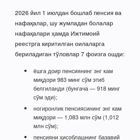
2026 йил 1 июлдан бошлаб пенсия ва
нафақалар, шу жумладан болалар
нафақалари ҳамда Ижтимоий
реестрга киритилган оилаларга
бериладиган тўловлар 7 фоизга ошди:
ёшга доир пенсиянинг энг кам
миқдори 983 минг сўм этиб
белгиланди (бунгача — 918 минг
сўм эди);
ногиронлик пенсиясининг энг кам
миқдори — 1,083 млн сўм (1,012
млн сўм);
пенсияни ҳисоблашнинг базавий