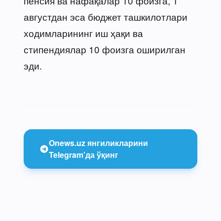
пенсия ва нафақалар 10 фоизга, 1
августдан эса бюджет ташкилотлари
ходимларининг иш ҳақи ва
стипендиялар 10 фоизга оширилган
эди.
Onews.uz янгиликларини
Telegram’да ўқинг