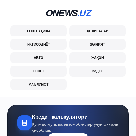
ONEWS
.UZ
БОШ САҲИФА
ҲОДИСАЛАР
ИҚТИСОДИЁТ
ЖАМИЯТ
АВТО
ЖАҲОН
СПОРТ
ВИДЕО
МАЪЛУМОТ
Кредит калькулятори
Кўчмас мулк ва автомобиллар учун онлайн
ҳисоблаш