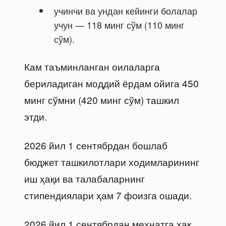
учинчи ва ундан кейинги болалар
учун — 118 минг сўм (110 минг
сўм).
Кам таъминланган оилаларга
бериладиган моддий ёрдам ойига 450
минг сўмни (420 минг сўм) ташкил
этди.
2026 йил 1 сентябрдан бошлаб
бюджет ташкилотлари ходимларининг
иш ҳақи ва талабаларнинг
стипендиялари ҳам 7 фоизга ошади.
2026 йил 1 сентябрдан меҳнатга ҳақ