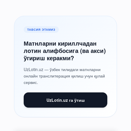
ТАВСИЯ ЭТАМИЗ
Матнларни кириллчадан
лотин алифбосига (ва акси)
ўгириш керакми?
UzLotin.uz — ўзбек тилидаги матнларни
онлайн транслитерация қилиш учун қулай
сервис.
UzLotin.uz га ўтиш