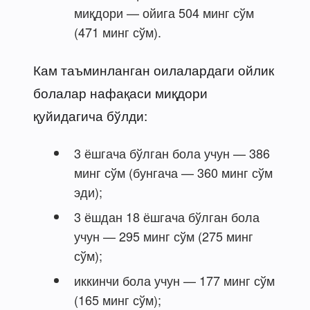
миқдори — ойига 504 минг сўм
(471 минг сўм).
Кам таъминланган оилалардаги ойлик
болалар нафақаси миқдори
қуйидагича бўлди:
3 ёшгача бўлган бола учун — 386
минг сўм (бунгача — 360 минг сўм
эди);
3 ёшдан 18 ёшгача бўлган бола
учун — 295 минг сўм (275 минг
сўм);
иккинчи бола учун — 177 минг сўм
(165 минг сўм);