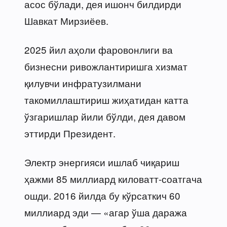
асос бўлади, дея ишонч билдирди
Шавкат Мирзиёев.
2025 йил аҳоли фаровонлиги ва
бизнесни ривожлантиришга хизмат
қилувчи инфратузилмани
такомиллаштириш жиҳатидан катта
ўзгаришлар йили бўлди, дея давом
эттирди Президент.
Электр энергияси ишлаб чиқариш
ҳажми 85 миллиард киловатт-соатгача
ошди. 2016 йилда бу кўрсаткич 60
миллиард эди — «агар ўша даража