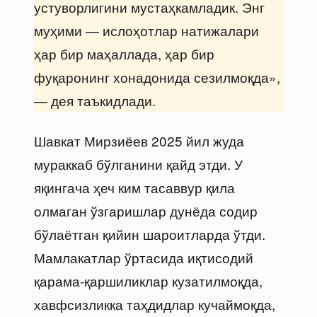
устуворлигини мустаҳкамладик. Энг
муҳими — ислоҳотлар натижалари
ҳар бир маҳаллада, ҳар бир
фуқаронинг хонадонида сезилмоқда»,
— дея таъкидлади.
Шавкат Мирзиёев 2025 йил жуда
мураккаб бўлганини қайд этди. У
яқингача ҳеч ким тасаввур қила
олмаган ўзгаришлар дунёда содир
бўлаётган қийин шароитларда ўтди.
Мамлакатлар ўртасида иқтисодий
қарама-қаршиликлар кузатилмоқда,
хавфсизликка таҳдидлар кучаймоқда,