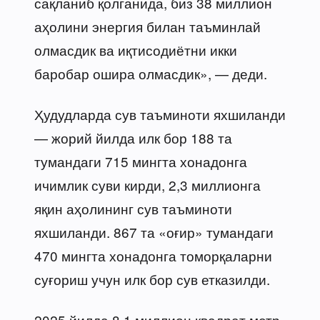
сақланиб қолганида, биз 38 миллион
аҳолини энергия билан таъминлай
олмасдик ва иқтисодиётни икки
баробар ошира олмасдик», — деди.
Ҳудудларда сув таъминоти яхшиланди
— жорий йилда илк бор 188 та
тумандаги 715 мингта хонадонга
ичимлик суви кирди, 2,3 миллионга
яқин аҳолининг сув таъминоти
яхшиланди. 867 та «оғир» тумандаги
470 мингта хонадонга томорқаларни
суғориш учун илк бор сув етказилди.
2025 йилда 8,1 миллион квадрат метр