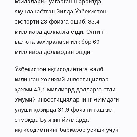
қоидалари» ўзгарган шароитда,
якунланаётган йилда Ўзбекистон
экспорти 23 фоизга ошиб, 33,4
миллиард долларга етди. Олтин-
валюта захиралари илк бор 60
миллиард доллардан ошди.
Ўзбекистон иқтисодиётига жалб
қилинган хорижий инвестициялар
ҳажми 43,1 миллиард долларга етди.
Умумий инвестицияларнинг ЯИМдаги
улуши ҳозирда 31,9 фоизни ташкил
этмоқда. Бу яқин йилларда
иқтисодиётнинг барқарор ўсиши учун