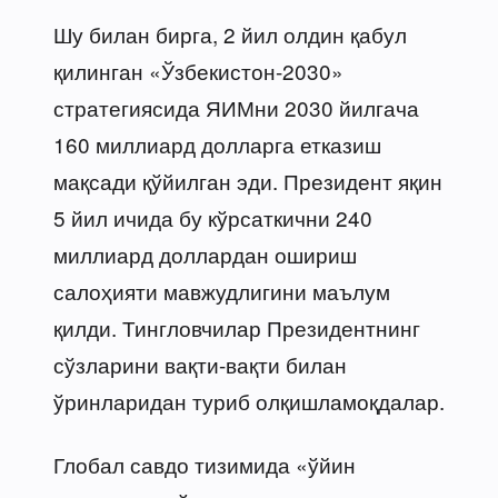
Шу билан бирга, 2 йил олдин қабул
қилинган «Ўзбекистон-2030»
стратегиясида ЯИМни 2030 йилгача
160 миллиард долларга етказиш
мақсади қўйилган эди. Президент яқин
5 йил ичида бу кўрсаткични 240
миллиард доллардан ошириш
салоҳияти мавжудлигини маълум
қилди. Тингловчилар Президентнинг
сўзларини вақти-вақти билан
ўринларидан туриб олқишламоқдалар.
Глобал савдо тизимида «ўйин