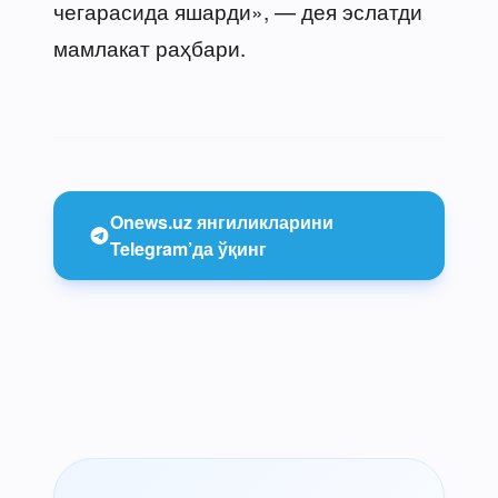
чегарасида яшарди», — дея эслатди
мамлакат раҳбари.
Onews.uz янгиликларини
Telegram’да ўқинг