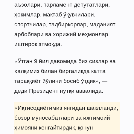
аъзолари, парламент депутатлари,
ҳокимлар, мактаб ўқувчилари,
спортчилар, тадбиркорлар, маданият
арбоблари ва хорижий меҳмонлар
иштирок этмоқда.
«Ўтган 9 йил давомида биз сизлар ва
халқимиз билан биргаликда катта
тараққиёт йўлини босиб ўтдик», —
деди Президент нутқи аввалида.
«Иқтисодиётимиз янгидан шаклланди,
бозор муносабатлари ва ижтимоий
ҳимояни кенгайтирдик, қонун