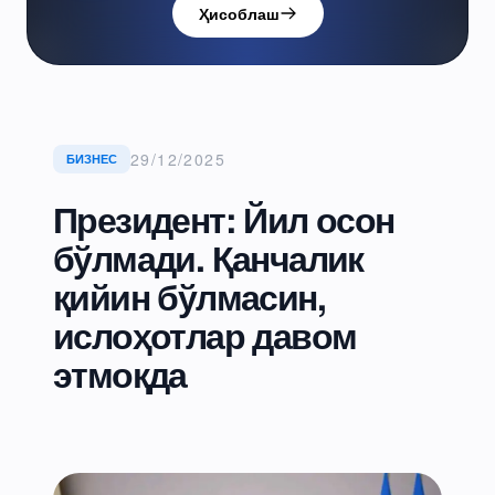
Ҳисоблаш
29/12/2025
БИЗНЕС
Президент: Йил осон
бўлмади. Қанчалик
қийин бўлмасин,
ислоҳотлар давом
этмоқда