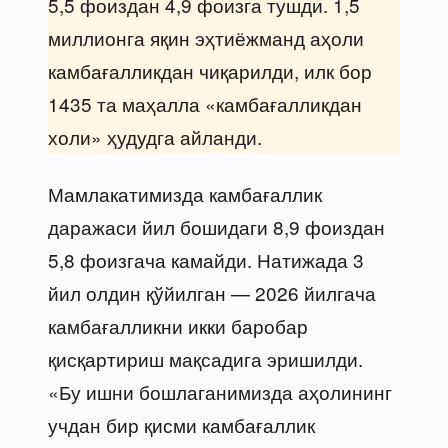
5,5 фоиздан 4,9 фоизга тушди. 1,5
миллионга яқин эҳтиёжманд аҳоли
камбағалликдан чиқарилди, илк бор
1435 та маҳалла «камбағалликдан
холи» ҳудудга айланди.
Мамлакатимизда камбағаллик
даражаси йил бошидаги 8,9 фоиздан
5,8 фоизгача камайди. Натижада 3
йил олдин қўйилган — 2026 йилгача
камбағалликни икки баробар
қисқартириш мақсадига эришилди.
«Бу ишни бошлаганимизда аҳолининг
учдан бир қисми камбағаллик