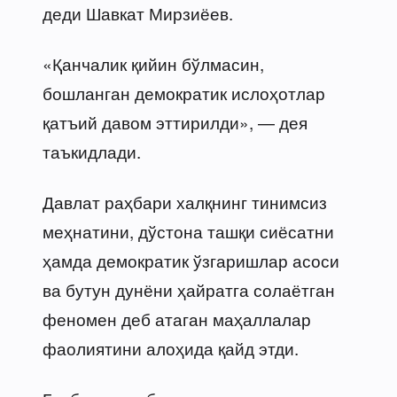
деди Шавкат Мирзиёев.
«Қанчалик қийин бўлмасин,
бошланган демократик ислоҳотлар
қатъий давом эттирилди», — дея
таъкидлади.
Давлат раҳбари халқнинг тинимсиз
меҳнатини, дўстона ташқи сиёсатни
ҳамда демократик ўзгаришлар асоси
ва бутун дунёни ҳайратга солаётган
феномен деб атаган маҳаллалар
фаолиятини алоҳида қайд этди.