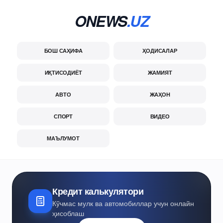
ONEWS
.UZ
БОШ САҲИФА
ҲОДИСАЛАР
ИҚТИСОДИЁТ
ЖАМИЯТ
АВТО
ЖАҲОН
СПОРТ
ВИДЕО
МАЪЛУМОТ
Кредит калькулятори
Кўчмас мулк ва автомобиллар учун онлайн
ҳисоблаш