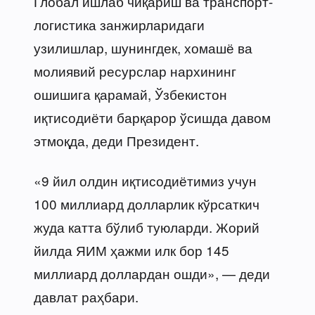
Глобал ишлаб чиқариш ва транспорт-
логистика занжирларидаги
узилишлар, шунингдек, хомашё ва
молиявий ресурслар нархининг
ошишига қарамай, Ўзбекистон
иқтисодиёти барқарор ўсишда давом
этмоқда, деди Президент.
«9 йил олдин иқтисодиётимиз учун
100 миллиард долларлик кўрсаткич
жуда катта бўлиб туюларди. Жорий
йилда ЯИМ ҳажми илк бор 145
миллиард доллардан ошди», — деди
давлат раҳбари.