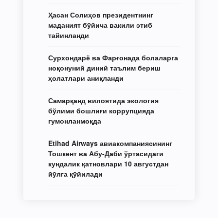
Ҳасан Солиҳов президентнинг
маданият бўйича вакили этиб
тайинланди
Сурхондарё ва Фарғонада болаларга
ноқонуний диний таълим бериш
ҳолатлари аниқланди
Самарқанд вилоятида экология
бўлими бошлиғи коррупцияда
гумонланмоқда
Etihad Airways авиакомпаниясининг
Тошкент ва Абу-Даби ўртасидаги
кундалик қатновлари 10 августдан
йўлга қўйилади