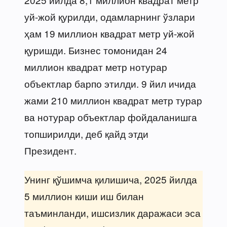
уй-жой қурилди, одамларнинг ўзлари
ҳам 19 миллион квадрат метр уй-жой
қуришди. Бизнес томонидан 24
миллион квадрат метр нотурар
объектлар барпо этилди. 9 йил ичида
жами 210 миллион квадрат метр турар
ва нотурар объектлар фойдаланишга
топширилди, деб қайд этди
Президент.
Унинг қўшимча қилишича, 2025 йилда
5 миллион киши иш билан
таъминланди, ишсизлик даражаси эса