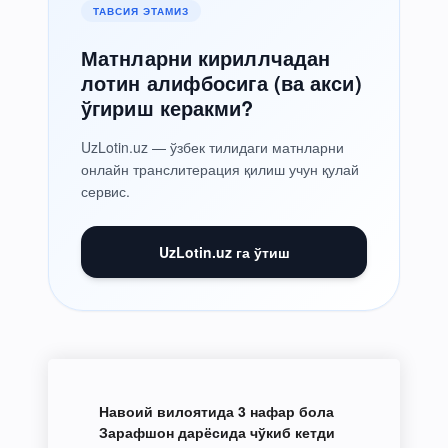
ТАВСИЯ ЭТАМИЗ
Матнларни кириллчадан
лотин алифбосига (ва акси)
ўгириш керакми?
UzLotin.uz — ўзбек тилидаги матнларни
онлайн транслитерация қилиш учун қулай
сервис.
UzLotin.uz га ўтиш
Навоий вилоятида 3 нафар бола
Зарафшон дарёсида чўкиб кетди