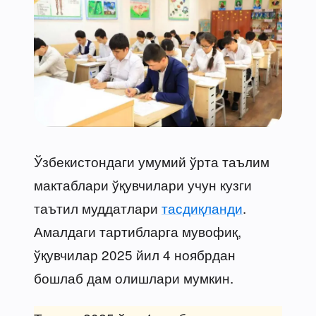
Ўзбекистондаги умумий ўрта таълим
мактаблари ўқувчилари учун кузги
таътил муддатлари
тасдиқланди
.
Амалдаги тартибларга мувофиқ,
ўқувчилар 2025 йил 4 ноябрдан
бошлаб дам олишлари мумкин.