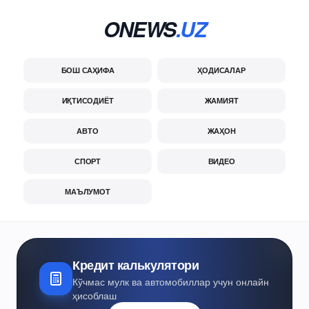
ONEWS
.UZ
БОШ САҲИФА
ҲОДИСАЛАР
ИҚТИСОДИЁТ
ЖАМИЯТ
АВТО
ЖАҲОН
СПОРТ
ВИДЕО
МАЪЛУМОТ
Кредит калькулятори
Кўчмас мулк ва автомобиллар учун онлайн
ҳисоблаш