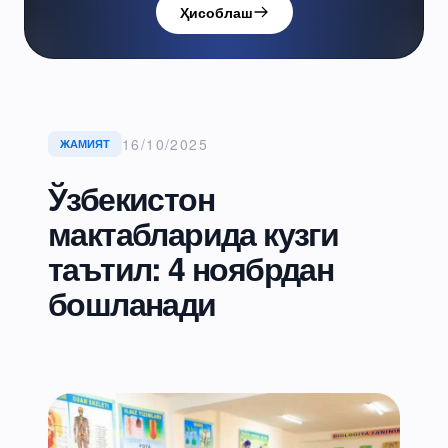
Ҳисоблаш
16/10/2025
ЖАМИЯТ
Ўзбекистон
мактабларида кузги
таътил: 4 ноябрдан
бошланади