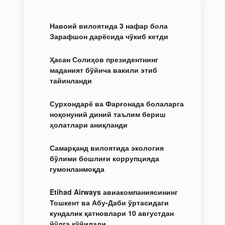
Навоий вилоятида 3 нафар бола
Зарафшон дарёсида чўкиб кетди
Ҳасан Солиҳов президентнинг
маданият бўйича вакили этиб
тайинланди
Сурхондарё ва Фарғонада болаларга
ноқонуний диний таълим бериш
ҳолатлари аниқланди
Самарқанд вилоятида экология
бўлими бошлиғи коррупцияда
гумонланмоқда
Etihad Airways авиакомпаниясининг
Тошкент ва Абу-Даби ўртасидаги
кундалик қатновлари 10 августдан
йўлга қўйилади