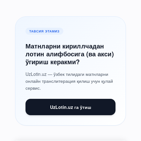
ТАВСИЯ ЭТАМИЗ
Матнларни кириллчадан
лотин алифбосига (ва акси)
ўгириш керакми?
UzLotin.uz — ўзбек тилидаги матнларни
онлайн транслитерация қилиш учун қулай
сервис.
UzLotin.uz га ўтиш