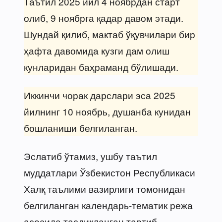
Таътил 2025 йил 4 ноябрдан старт
олиб, 9 ноябрга қадар давом этади.
Шундай қилиб, мактаб ўқувчилари бир
ҳафта давомида кузги дам олиш
кунларидан баҳраманд бўлишади.
Иккинчи чорак дарслари эса 2025
йилнинг 10 ноябрь, душанба кунидан
бошланиши белгиланган.
Эслатиб ўтамиз, ушбу таътил
муддатлари Ўзбекистон Республикаси
Халқ таълими вазирлиги томонидан
белгиланган календарь-тематик режа
асосида тасдиқланган тартиб