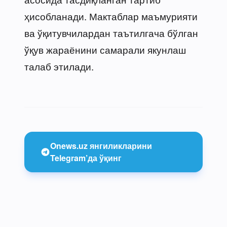
ҳисобланади. Мактаблар маъмурияти
ва ўқитувчилардан таътилгача бўлган
ўқув жараёнини самарали якунлаш
талаб этилади.
Onews.uz янгиликларини
Telegram’да ўқинг