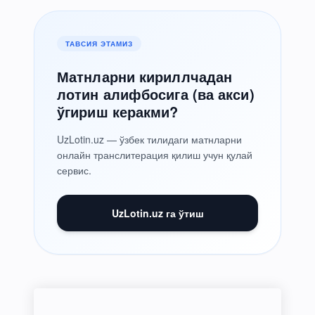
ТАВСИЯ ЭТАМИЗ
Матнларни кириллчадан
лотин алифбосига (ва акси)
ўгириш керакми?
UzLotin.uz — ўзбек тилидаги матнларни
онлайн транслитерация қилиш учун қулай
сервис.
UzLotin.uz га ўтиш