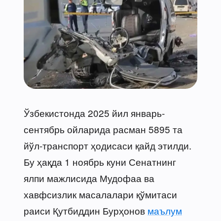
Ўзбекистонда 2025 йил январь-
сентябрь ойларида расман 5895 та
йўл-транспорт ҳодисаси қайд этилди.
Бу ҳақда 1 ноябрь куни Сенатнинг
ялпи мажлисида Мудофаа ва
хавфсизлик масалалари қўмитаси
раиси Қутбиддин Бурҳонов
маълум