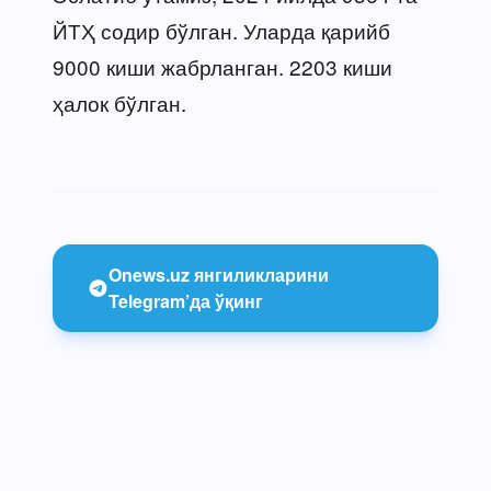
ЙТҲ содир бўлган. Уларда қарийб
9000 киши жабрланган. 2203 киши
ҳалок бўлган.
Onews.uz янгиликларини
Telegram’да ўқинг