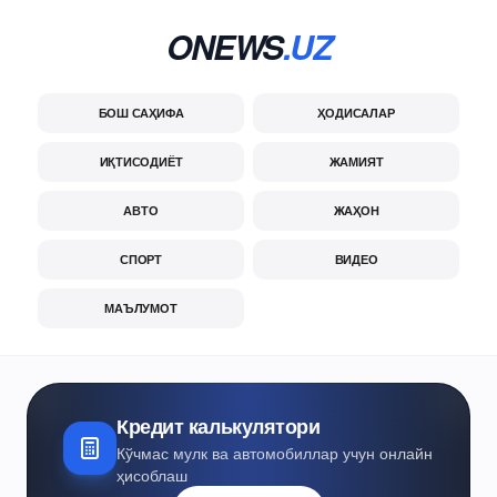
ONEWS
.UZ
БОШ САҲИФА
ҲОДИСАЛАР
ИҚТИСОДИЁТ
ЖАМИЯТ
АВТО
ЖАҲОН
СПОРТ
ВИДЕО
МАЪЛУМОТ
Кредит калькулятори
Кўчмас мулк ва автомобиллар учун онлайн
ҳисоблаш