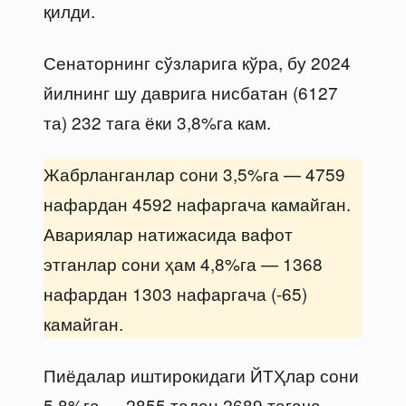
қилди.
Сенаторнинг сўзларига кўра, бу 2024
йилнинг шу даврига нисбатан (6127
та) 232 тага ёки 3,8%га кам.
Жабрланганлар сони 3,5%га — 4759
нафардан 4592 нафаргача камайган.
Авариялар натижасида вафот
этганлар сони ҳам 4,8%га — 1368
нафардан 1303 нафаргача (-65)
камайган.
Пиёдалар иштирокидаги ЙТҲлар сони
5,8%га — 2855 тадан 2689 тагача