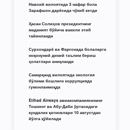
Навоий вилоятида 3 нафар бола
Зарафшон дарёсида чўкиб кетди
Ҳасан Солиҳов президентнинг
маданият бўйича вакили этиб
тайинланди
Сурхондарё ва Фарғонада болаларга
ноқонуний диний таълим бериш
ҳолатлари аниқланди
Самарқанд вилоятида экология
бўлими бошлиғи коррупцияда
гумонланмоқда
Etihad Airways авиакомпаниясининг
Тошкент ва Абу-Даби ўртасидаги
кундалик қатновлари 10 августдан
йўлга қўйилади