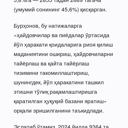
(умумий сонининг 45,6%) қисқарган.
Бурҳонов, бу натижаларга
«ҳайдовчилар ва пиёдалар ўртасида
йўл ҳаракати қоидаларига риоя қилиш
маданиятини ошириш, ҳайдовчиларни
тайёрлаш ва қайта тайёрлаш
тизимини такомиллаштириш,
шунингдек, йўл ҳаракатини ташкил
этишни тўлиқ рақамлаштиришга
қаратилган ҳуқуқий базани яратиш»
орқали эришилганини таъкидлади.
Эслатиб ўтамиз, 2024 йилда 9364 та