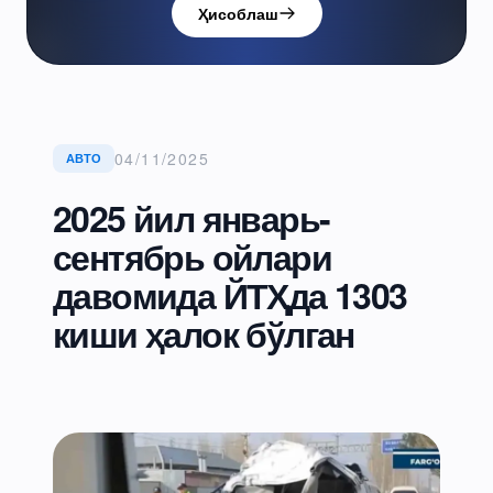
Ҳисоблаш
04/11/2025
АВТО
2025 йил январь-
сентябрь ойлари
давомида ЙТҲда 1303
киши ҳалок бўлган