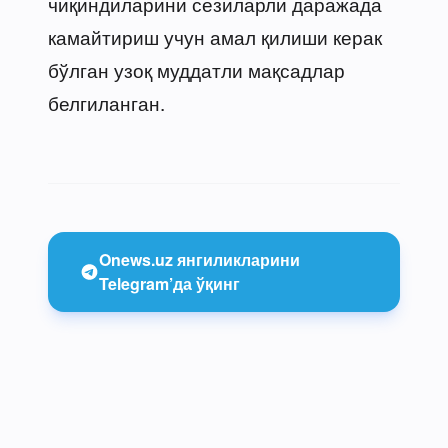
чиқиндиларини сезиларли даражада
камайтириш учун амал қилиши керак
бўлган узоқ муддатли мақсадлар
белгиланган.
Onews.uz янгиликларини
Telegram’да ўқинг