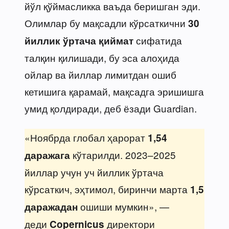
йўл қўймасликка ваъда беришган эди.
Олимлар бу мақсадли кўрсаткични
30
сифатида
йиллик ўртача қиймат
талқин қилишади, бу эса алоҳида
ойлар ва йиллар лимитдан ошиб
кетишига қарамай, мақсадга эришишга
умид қолдиради, деб ёзади Guardian.
«Ноябрда глобал ҳарорат
1,54
кўтарилди. 2023–2025
даражага
йиллар учун уч йиллик ўртача
кўрсаткич, эҳтимол, биринчи марта
1,5
ошиши мумкин», —
даражадан
деди
директори
Copernicus