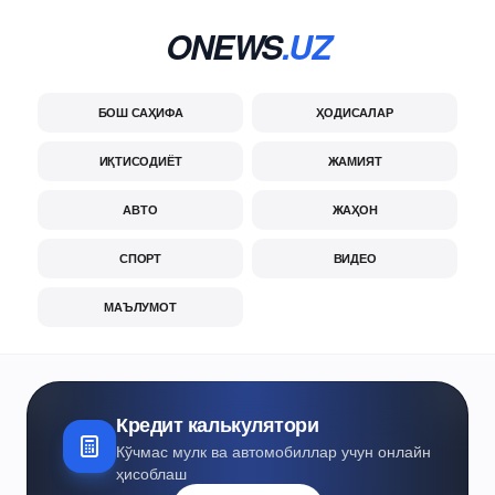
ONEWS
.UZ
БОШ САҲИФА
ҲОДИСАЛАР
ИҚТИСОДИЁТ
ЖАМИЯТ
АВТО
ЖАҲОН
СПОРТ
ВИДЕО
МАЪЛУМОТ
Кредит калькулятори
Кўчмас мулк ва автомобиллар учун онлайн
ҳисоблаш