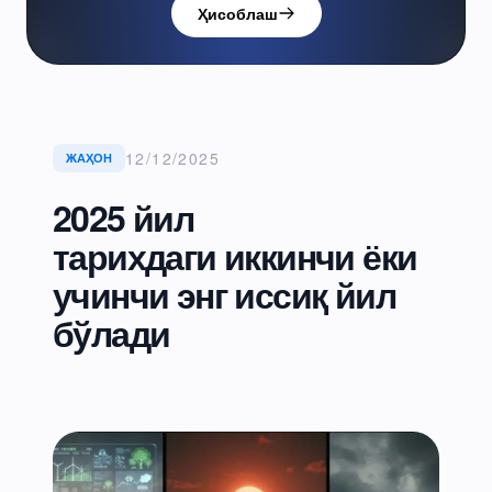
Ҳисоблаш
12/12/2025
ЖАҲОН
2025 йил
тарихдаги иккинчи ёки
учинчи энг иссиқ йил
бўлади