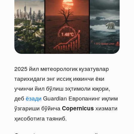
2025 йил метеорологик кузатувлар
тарихидаги энг иссиқ иккинчи ёки
учинчи йил бўлиш эҳтимоли юқори,
деб
ёзади
Guardian Европанинг иқлим
ўзгариши бўйича
хизмати
Copernicus
ҳисоботига таяниб.