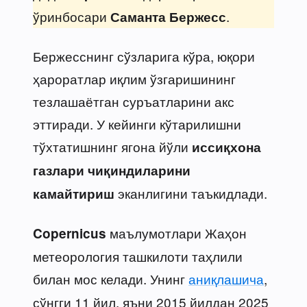
ўринбосари
.
Саманта Бержесс
Бержесснинг сўзларига кўра, юқори
ҳароратлар иқлим ўзгаришининг
тезлашаётган суръатларини акс
эттиради. У кейинги кўтарилишни
тўхтатишнинг ягона йўли
иссиқхона
газлари чиқиндиларини
эканлигини таъкидлади.
камайтириш
маълумотлари Жаҳон
Copernicus
метеорология ташкилоти таҳлили
билан мос келади. Унинг
аниқлашича
,
сўнгги 11 йил, яъни 2015 йилдан 2025