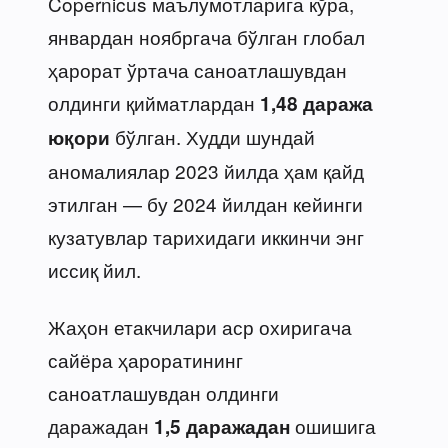
Copernicus маълумотларига кўра,
январдан ноябргача бўлган глобал
ҳарорат ўртача саноатлашувдан
олдинги қийматлардан
1,48 даража
бўлган. Худди шундай
юқори
аномалиялар 2023 йилда ҳам қайд
этилган — бу 2024 йилдан кейинги
кузатувлар тарихидаги иккинчи энг
иссиқ йил.
Жаҳон етакчилари аср охиригача
сайёра ҳароратининг
саноатлашувдан олдинги
даражадан
ошишига
1,5 даражадан