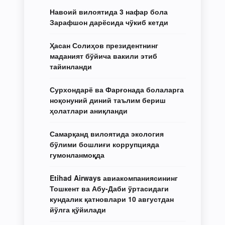
Навоий вилоятида 3 нафар бола
Зарафшон дарёсида чўкиб кетди
Ҳасан Солиҳов президентнинг
маданият бўйича вакили этиб
тайинланди
Сурхондарё ва Фарғонада болаларга
ноқонуний диний таълим бериш
ҳолатлари аниқланди
Самарқанд вилоятида экология
бўлими бошлиғи коррупцияда
гумонланмоқда
Etihad Airways авиакомпаниясининг
Тошкент ва Абу-Даби ўртасидаги
кундалик қатновлари 10 августдан
йўлга қўйилади