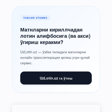
ТАВСИЯ ЭТАМИЗ
Матнларни кириллчадан
лотин алифбосига (ва акси)
ўгириш керакми?
UzLotin.uz — ўзбек тилидаги матнларни
онлайн транслитерация қилиш учун қулай
сервис.
UzLotin.uz га ўтиш