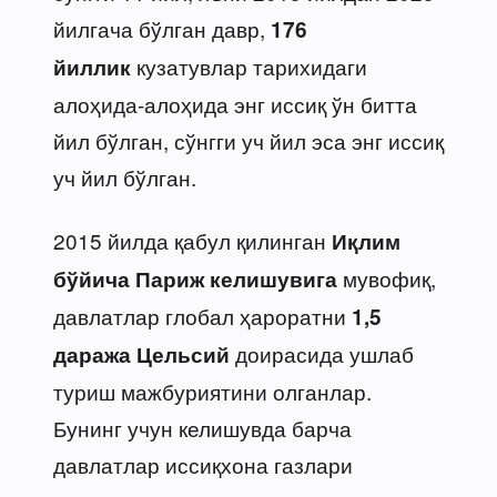
йилгача бўлган давр,
176
кузатувлар тарихидаги
йиллик
алоҳида-алоҳида энг иссиқ ўн битта
йил бўлган, сўнгги уч йил эса энг иссиқ
уч йил бўлган.
2015 йилда қабул қилинган
Иқлим
мувофиқ,
бўйича Париж келишувига
давлатлар глобал ҳароратни
1,5
доирасида ушлаб
даража Цельсий
туриш мажбуриятини олганлар.
Бунинг учун келишувда барча
давлатлар иссиқхона газлари