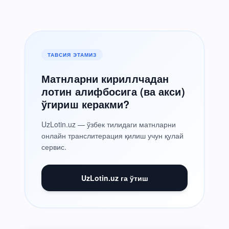
ТАВСИЯ ЭТАМИЗ
Матнларни кириллчадан
лотин алифбосига (ва акси)
ўгириш керакми?
UzLotin.uz — ўзбек тилидаги матнларни
онлайн транслитерация қилиш учун қулай
сервис.
UzLotin.uz га ўтиш