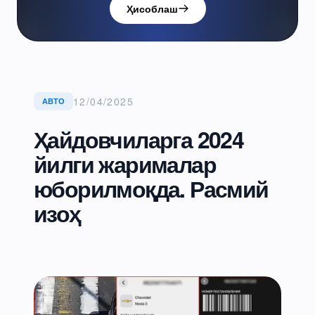
Ҳисоблаш
12/04/2025
АВТО
Ҳайдовчиларга 2024
йилги жарималар
юборилмоқда. Расмий
изоҳ