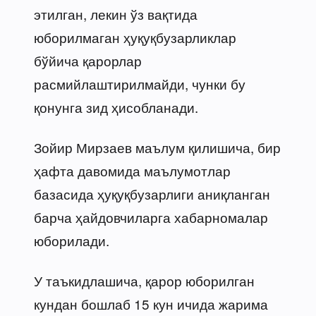
этилган, лекин ўз вақтида
юборилмаган ҳуқуқбузарликлар
бўйича қарорлар
расмийлаштирилмайди, чунки бу
қонунга зид ҳисобланади.
Зойир Мирзаев маълум қилишича, бир
ҳафта давомида маълумотлар
базасида ҳуқуқбузарлиги аниқланган
барча ҳайдовчиларга хабарномалар
юборилади.
У таъкидлашича, қарор юборилган
кундан бошлаб 15 кун ичида жарима