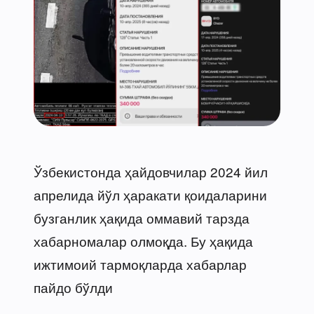
Ўзбекистонда ҳайдовчилар 2024 йил
апрелида йўл ҳаракати қоидаларини
бузганлик ҳақида оммавий тарзда
хабарномалар олмоқда. Бу ҳақида
ижтимоий тармоқларда хабарлар
пайдо бўлди