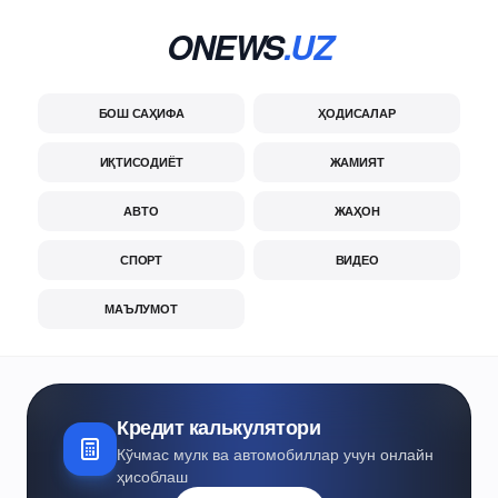
ONEWS
.UZ
БОШ САҲИФА
ҲОДИСАЛАР
ИҚТИСОДИЁТ
ЖАМИЯТ
АВТО
ЖАҲОН
СПОРТ
ВИДЕО
МАЪЛУМОТ
Кредит калькулятори
Кўчмас мулк ва автомобиллар учун онлайн
ҳисоблаш