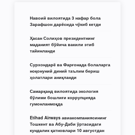
Навоий вилоятида 3 нафар бола
Зарафшон дарёсида чўкиб кетди
Ҳасан Солиҳов президентнинг
маданият бўйича вакили этиб
тайинланди
Сурхондарё ва Фарғонада болаларга
ноқонуний диний таълим бериш
ҳолатлари аниқланди
Самарқанд вилоятида экология
бўлими бошлиғи коррупцияда
гумонланмоқда
Etihad Airways авиакомпаниясининг
Тошкент ва Абу-Даби ўртасидаги
кундалик қатновлари 10 августдан