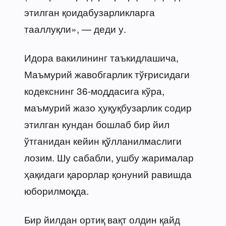
этилган қоидабузарликларга
тааллуқли», — деди у.
Идора вакилининг таъкидлашича,
Маъмурий жавобгарлик тўғрисидаги
кодекснинг 36-моддасига кўра,
маъмурий жазо ҳуқуқбузарлик содир
этилган кундан бошлаб бир йил
ўтганидан кейин қўлланилмаслиги
лозим. Шу сабабли, ушбу жарималар
ҳақидаги қарорлар қонуний равишда
юборилмоқда.
Бир йилдан ортиқ вақт олдин қайд