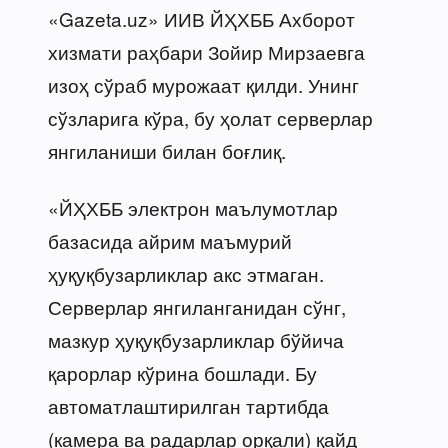
«Gazeta.uz» ИИВ ЙҲХББ Ахборот
хизмати раҳбари Зойир Мирзаевга
изоҳ сўраб мурожаат қилди. Унинг
сўзларига кўра, бу ҳолат серверлар
янгиланиши билан боғлиқ.
«ЙҲХББ электрон маълумотлар
базасида айрим маъмурий
ҳуқуқбузарликлар акс этмаган.
Серверлар янгиланганидан сўнг,
мазкур ҳуқуқбузарликлар бўйича
қарорлар кўрина бошлади. Бу
автоматлаштирилган тартибда
(камера ва радарлар орқали) қайд