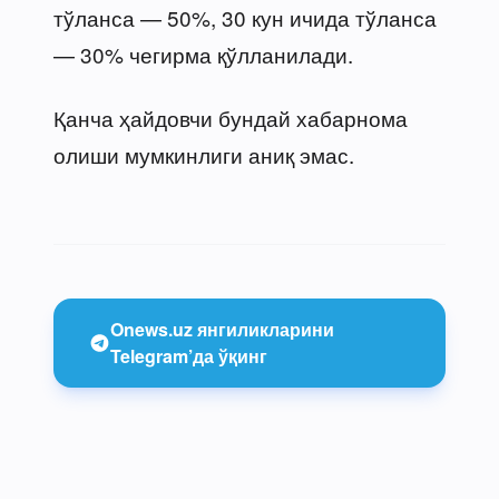
тўланса — 50%, 30 кун ичида тўланса
— 30% чегирма қўлланилади.
Қанча ҳайдовчи бундай хабарнома
олиши мумкинлиги аниқ эмас.
Onews.uz янгиликларини
Telegram’да ўқинг