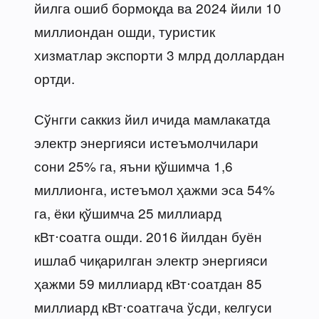
йилга ошиб бормоқда ва 2024 йили 10
миллиондан ошди, туристик
хизматлар экспорти 3 млрд доллардан
ортди.
Сўнгги саккиз йил ичида мамлакатда
электр энергияси истеъмолчилари
сони 25% га, яъни қўшимча 1,6
миллионга, истеъмол ҳажми эса 54%
га, ёки қўшимча 25 миллиард
кВт⋅соатга ошди. 2016 йилдан буён
ишлаб чиқарилган электр энергияси
ҳажми 59 миллиард кВт⋅соатдан 85
миллиард кВт⋅соатгача ўсди, келгуси