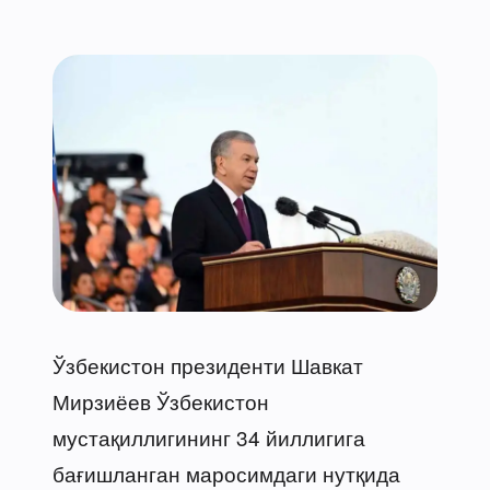
Ўзбекистон президенти Шавкат
Мирзиёев Ўзбекистон
мустақиллигининг 34 йиллигига
бағишланган маросимдаги нутқида