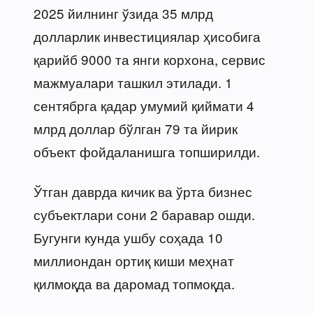
2025 йилнинг ўзида 35 млрд
долларлик инвестициялар ҳисобига
қарийб 9000 та янги корхона, сервис
мажмуалари ташкил этилади. 1
сентябрга қадар умумий қиймати 4
млрд доллар бўлган 79 та йирик
объект фойдаланишга топширилди.
Ўтган даврда кичик ва ўрта бизнес
субъектлари сони 2 баравар ошди.
Бугунги кунда ушбу соҳада 10
миллиондан ортиқ киши меҳнат
қилмоқда ва даромад топмоқда.