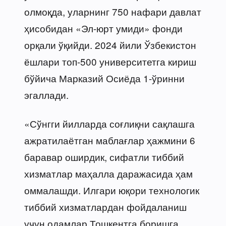
олмоқда, уларнинг 750 нафари давлат
ҳисобидан «Эл-юрт умиди» фонди
орқали ўқийди. 2024 йили Ўзбекистон
ёшлари топ-500 университетга кириш
бўйича Марказий Осиёда 1-ўринни
эгаллади.
«Сўнгги йилларда соғлиқни сақлашга
ажратилаётган маблағлар ҳажмини 6
баравар оширдик, сифатли тиббий
хизматлар маҳалла даражасида ҳам
оммалашди. Илгари юқори технологик
тиббий хизматлардан фойдаланиш
учун одамлар Тошкентга боришга