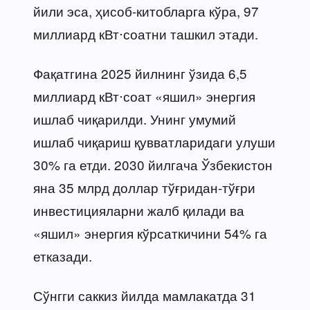
йили эса, ҳисоб-китобларга кўра, 97
миллиард кВт⋅соатни ташкил этади.
Фақатгина 2025 йилнинг ўзида 6,5
миллиард кВт⋅соат «яшил» энергия
ишлаб чиқарилди. Унинг умумий
ишлаб чиқариш қувватларидаги улуши
30% га етди. 2030 йилгача Ўзбекистон
яна 35 млрд доллар тўғридан-тўғри
инвестицияларни жалб қилади ва
«яшил» энергия кўрсаткичини 54% га
етказади.
Сўнгги саккиз йилда мамлакатда 31