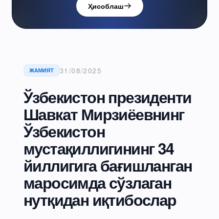
Ҳисоблаш
31/08/2025
ЖАМИЯТ
Ўзбекистон президенти
Шавкат Мирзиёевнинг
Ўзбекистон
мустақиллигининг 34
йиллигига бағишланган
маросимда сўзлаган
нутқидан иқтибослар