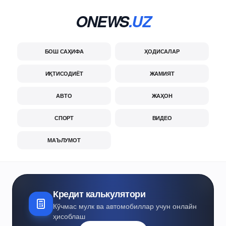
ONEWS
.UZ
БОШ САҲИФА
ҲОДИСАЛАР
ИҚТИСОДИЁТ
ЖАМИЯТ
АВТО
ЖАҲОН
СПОРТ
ВИДЕО
МАЪЛУМОТ
Кредит калькулятори
Кўчмас мулк ва автомобиллар учун онлайн
ҳисоблаш