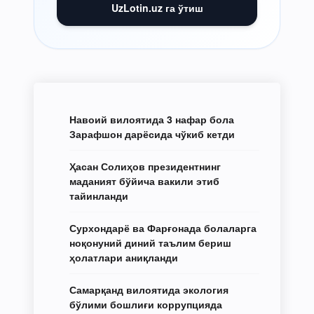
UzLotin.uz га ўтиш
Навоий вилоятида 3 нафар бола
Зарафшон дарёсида чўкиб кетди
Ҳасан Солиҳов президентнинг
маданият бўйича вакили этиб
тайинланди
Сурхондарё ва Фарғонада болаларга
ноқонуний диний таълим бериш
ҳолатлари аниқланди
Самарқанд вилоятида экология
бўлими бошлиғи коррупцияда