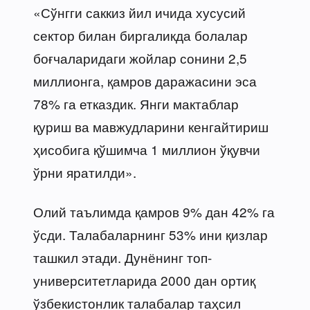
«Сўнгги саккиз йил ичида хусусий
сектор билан биргаликда болалар
боғчаларидаги жойлар сонини 2,5
миллионга, қамров даражасини эса
78% га етказдик. Янги мактаблар
қуриш ва мавжудларини кенгайтириш
ҳисобига қўшимча 1 миллион ўқувчи
ўрни яратилди».
Олий таълимда қамров 9% дан 42% га
ўсди. Талабаларнинг 53% ини қизлар
ташкил этади. Дунёнинг топ-
университетларида 2000 дан ортиқ
ўзбекистонлик талабалар таҳсил