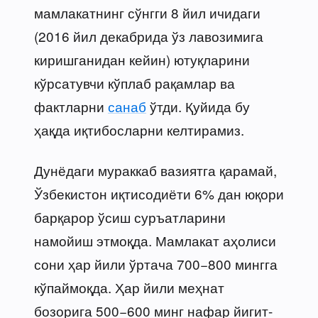
мамлакатнинг сўнгги 8 йил ичидаги
(2016 йил декабрида ўз лавозимига
киришганидан кейин) ютуқларини
кўрсатувчи кўплаб рақамлар ва
фактларни
санаб
ўтди. Қуйида бу
ҳақда иқтибосларни келтирамиз.
Дунёдаги мураккаб вазиятга қарамай,
Ўзбекистон иқтисодиёти 6% дан юқори
барқарор ўсиш суръатларини
намойиш этмоқда. Мамлакат аҳолиси
сони ҳар йили ўртача 700−800 мингга
кўпаймоқда. Ҳар йили меҳнат
бозорига 500−600 минг нафар йигит-