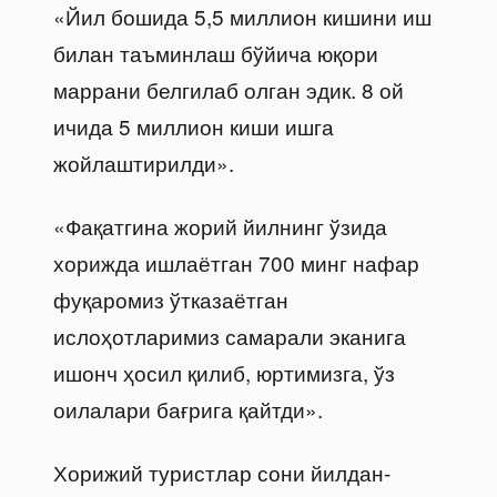
«Йил бошида 5,5 миллион кишини иш
билан таъминлаш бўйича юқори
маррани белгилаб олган эдик. 8 ой
ичида 5 миллион киши ишга
жойлаштирилди».
«Фақатгина жорий йилнинг ўзида
хорижда ишлаётган 700 минг нафар
фуқаромиз ўтказаётган
ислоҳотларимиз самарали эканига
ишонч ҳосил қилиб, юртимизга, ўз
оилалари бағрига қайтди».
Хорижий туристлар сони йилдан-