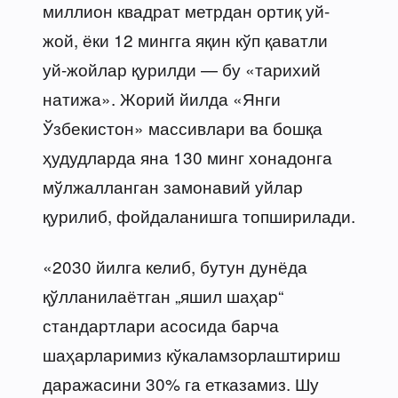
миллион квадрат метрдан ортиқ уй-
жой, ёки 12 мингга яқин кўп қаватли
уй-жойлар қурилди — бу «тарихий
натижа». Жорий йилда «Янги
Ўзбекистон» массивлари ва бошқа
ҳудудларда яна 130 минг хонадонга
мўлжалланган замонавий уйлар
қурилиб, фойдаланишга топширилади.
«2030 йилга келиб, бутун дунёда
қўлланилаётган „яшил шаҳар“
стандартлари асосида барча
шаҳарларимиз кўкаламзорлаштириш
даражасини 30% га етказамиз. Шу