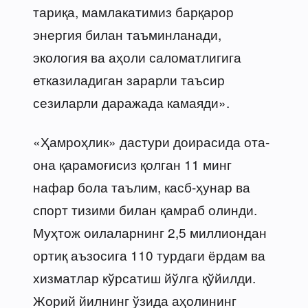
тариқа, мамлакатимиз барқарор
энергия билан таъминланади,
экология ва аҳоли саломатлигига
етказиладиган зарарли таъсир
сезиларли даражада камаяди».
«Ҳамроҳлик» дастури доирасида ота-
она қарамоғисиз қолган 11 минг
нафар бола таълим, касб-ҳунар ва
спорт тизими билан қамраб олинди.
Муҳтож оилаларнинг 2,5 миллиондан
ортиқ аъзосига 110 турдаги ёрдам ва
хизматлар кўрсатиш йўлга қўйилди.
Жорий йилнинг ўзида аҳолининг