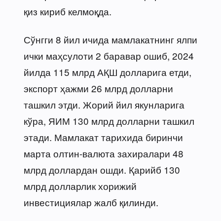
қиз кириб келмоқда.
Сўнгги 8 йил ичида мамлакатнинг ялпи
ички маҳсулоти 2 баравар ошиб, 2024
йилда 115 млрд АҚШ долларига етди,
экспорт ҳажми 26 млрд долларни
ташкил этди. Жорий йил якунларига
кўра, ЯИМ 130 млрд долларни ташкил
этади. Мамлакат тарихида биринчи
марта олтин-валюта захиралари 48
млрд доллардан ошди. Қарийб 130
млрд долларлик хорижий
инвестициялар жалб қилинди.