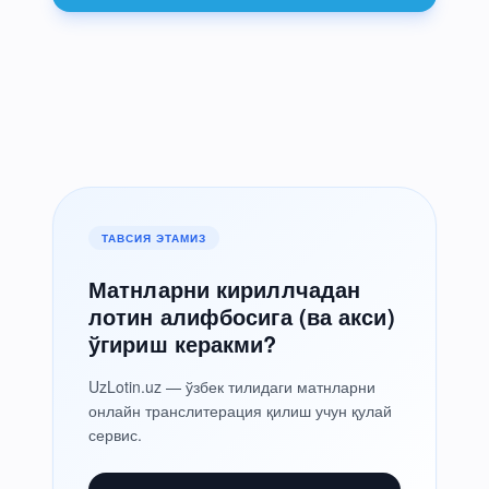
ТАВСИЯ ЭТАМИЗ
Матнларни кириллчадан
лотин алифбосига (ва акси)
ўгириш керакми?
UzLotin.uz — ўзбек тилидаги матнларни
онлайн транслитерация қилиш учун қулай
сервис.