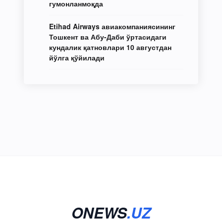
гумонланмоқда
Etihad Airways авиакомпаниясининг
Тошкент ва Абу-Даби ўртасидаги
кундалик қатновлари 10 августдан
йўлга қўйилади
ONEWS
.UZ