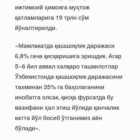
ижтимоий ҳимояга муҳтож
қатламларига 19 трлн сўм
йўналтирилди.
«Мамлакатда қашшоқлик даражаси
6,8% гача қисқаришига эришдик. Агар
5−6 йил аввал халқаро ташкилотлар
Ўзбекистонда қашшоқлик даражасини
тахминан 35% га баҳолаганини
инобатга олсак, қисқа фурсатда бу
вазифани ҳал этиш йўлида қанчалик
катта йўл босиб ўтганимиз аён
бўлади».