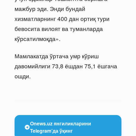
мажбур эди. Энди бундай
хизматларнинг 400 дан ортиқ тури
бевосита вилоят ва туманларда
кўрсатилмоқда».
Мамлакатда ўртача умр кўриш
давомийлиги 73,8 ёшдан 75,1 ёшгача
ошди.
Onews.uz янгиликларини
Telegram’да ўқинг