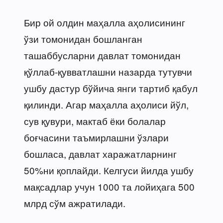
Бир ой олдин маҳалла аҳолисининг
ўзи томонидан бошланган
ташаббусларни давлат томонидан
қўллаб-қувватлашни назарда тутувчи
ушбу дастур бўйича янги тартиб қабул
қилинди. Агар маҳалла аҳолиси йўл,
сув қувури, мактаб ёки болалар
боғчасини таъмирлашни ўзлари
бошласа, давлат харажатларнинг
50%ни қоплайди. Келгуси йилда ушбу
мақсадлар учун 1000 та лойиҳага 500
млрд сўм ажратилади.