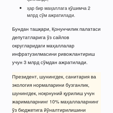
ҳар бир маҳаллага қўшимча 2
млрд сўм ажратилади.
Бундан ташқари, Қонунчилик палатаси
депутатларига ўз сайлов
округларидаги маҳаллалар
инфратузилмасини ривожлантириш
учун 3 млрд сўмдан ажратилади.
Президент, шунингдек, санитария ва
экология нормаларини бузганлик,
шунингдек, ноқонуний қурилиш учун
жарималарнинг 10% маҳаллаларнинг
ўз бюджетига йўналтирилишини