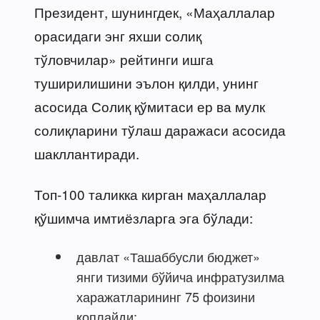
Президент, шунингдек, «Маҳаллалар
орасидаги энг яхши солиқ
тўловчилар» рейтинги ишга
туширилишини эълон қилди, унинг
асосида Солиқ қўмитаси ер ва мулк
солиқларини тўлаш даражаси асосида
шакллантиради.
Топ-100 таликка кирган маҳаллалар
қўшимча имтиёзларга эга бўлади:
давлат «Ташаббусли бюджет»
янги тизими бўйича инфратузилма
харажатларининг 75 фоизини
қоплайди;