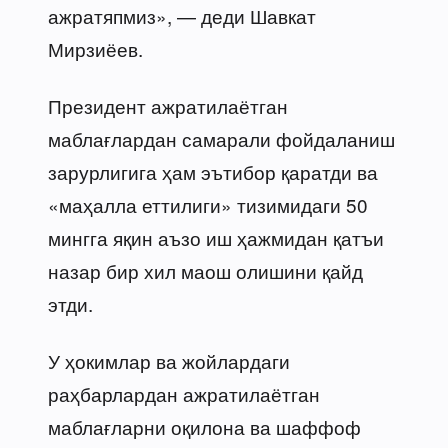
ажратяпмиз», — деди Шавкат
Мирзиёев.
Президент ажратилаётган
маблағлардан самарали фойдаланиш
зарурлигига ҳам эътибор қаратди ва
«маҳалла еттилиги» тизимидаги 50
мингга яқин аъзо иш ҳажмидан қатъи
назар бир хил маош олишини қайд
этди.
У ҳокимлар ва жойлардаги
раҳбарлардан ажратилаётган
маблағларни оқилона ва шаффоф