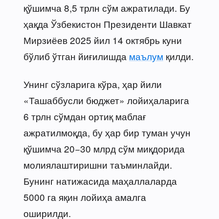
қўшимча 8,5 трлн сўм ажратилади. Бу
ҳақда Ўзбекистон Президенти Шавкат
Мирзиёев 2025 йил 14 октябрь куни
бўлиб ўтган йиғилишда
маълум
қилди.
Унинг сўзларига кўра, ҳар йили
«Ташаббусли бюджет» лойиҳаларига
6 трлн сўмдан ортиқ маблағ
ажратилмоқда, бу ҳар бир туман учун
қўшимча 20−30 млрд сўм миқдорида
молиялаштиришни таъминлайди.
Бунинг натижасида маҳаллаларда
5000 га яқин лойиҳа амалга
оширилди.