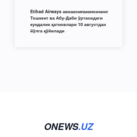
Etihad Airways авиакомпаниясининг
Тошкент ва Абу-Даби ўртасидаги
кундалик қатновлари 10 августдан
йўлга қўйилади
ONEWS
.UZ