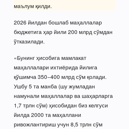
маълум қилди.
2026 йилдан бошлаб маҳаллалар
бюджетига ҳар йили 200 млрд сўмдан
ўтказилади.
«Бунинг ҳисобига мамлакат
маҳаллалари ихтиёрида йилига
қўшимча 350−400 млрд сўм қолади.
Ушбу 5 та манба (шу жумладан
намунали маҳаллалар ва шаҳарларга
1,7 трлн сўм) ҳисобидан биз келгуси
йилда 2000 та маҳаллани
ривожлантириш учун 8,5 трлн сўм