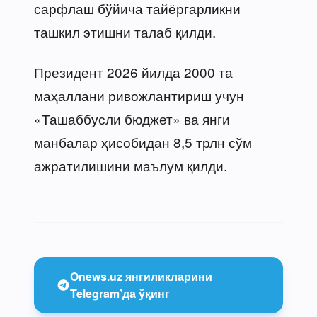
сарфлаш бўйича тайёргарликни
ташкил этишни талаб қилди.
Президент 2026 йилда 2000 та
маҳаллани ривожлантириш учун
«Ташаббусли бюджет» ва янги
манбалар ҳисобидан 8,5 трлн сўм
ажратилишини маълум қилди.
Onews.uz янгиликларини
Telegram’да ўқинг