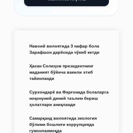
Навоий вилоятида 3 нафар бола
Зарафшон дарёсида чўкиб кетди
Ҳасан Солиҳов президентнинг
маданият бўйича вакили этиб
тайинланди
Сурхондарё ва Фарғонада болаларга
ноқонуний диний таълим бериш
ҳолатлари аниқланди
Самарқанд вилоятида экология
бўлими бошлиғи коррупцияда
гумонланмоқда