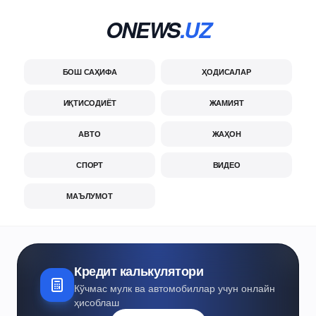
ONEWS
.UZ
БОШ САҲИФА
ҲОДИСАЛАР
ИҚТИСОДИЁТ
ЖАМИЯТ
АВТО
ЖАҲОН
СПОРТ
ВИДЕО
МАЪЛУМОТ
Кредит калькулятори
Кўчмас мулк ва автомобиллар учун онлайн
ҳисоблаш