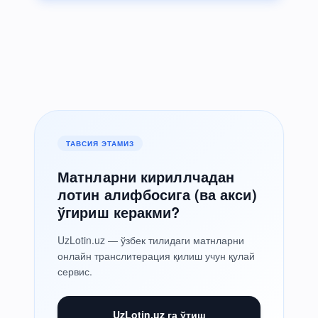
ТАВСИЯ ЭТАМИЗ
Матнларни кириллчадан
лотин алифбосига (ва акси)
ўгириш керакми?
UzLotin.uz — ўзбек тилидаги матнларни
онлайн транслитерация қилиш учун қулай
сервис.
UzLotin.uz га ўтиш