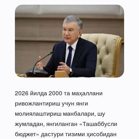
2026 йилда 2000 та маҳаллани
ривожлантириш учун янги
молиялаштириш манбалари, шу
жумладан, янгиланган «Ташаббусли
бюджет» дастури тизими ҳисобидан