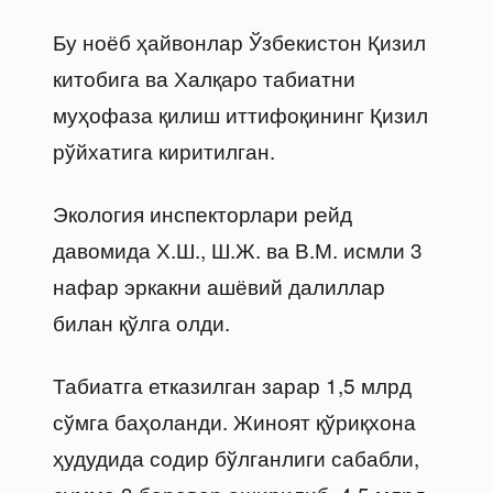
Бу ноёб ҳайвонлар Ўзбекистон Қизил
китобига ва Халқаро табиатни
муҳофаза қилиш иттифоқининг Қизил
рўйхатига киритилган.
Экология инспекторлари рейд
давомида Х.Ш., Ш.Ж. ва В.М. исмли 3
нафар эркакни ашёвий далиллар
билан қўлга олди.
Табиатга етказилган зарар 1,5 млрд
сўмга баҳоланди. Жиноят қўриқхона
ҳудудида содир бўлганлиги сабабли,