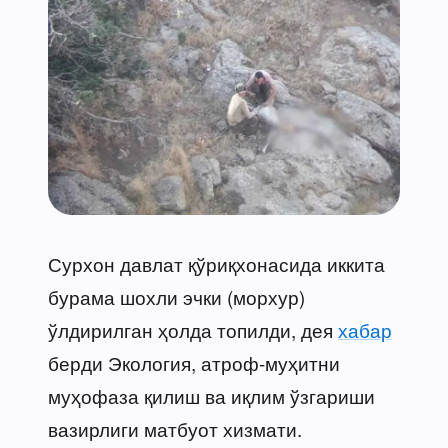
Сурхон давлат қўриқхонасида иккита
бурама шохли эчки (морхур)
ўлдирилган ҳолда топилди, дея
хабар
берди Экология, атроф-муҳитни
муҳофаза қилиш ва иқлим ўзгариши
вазирлиги матбуот хизмати.