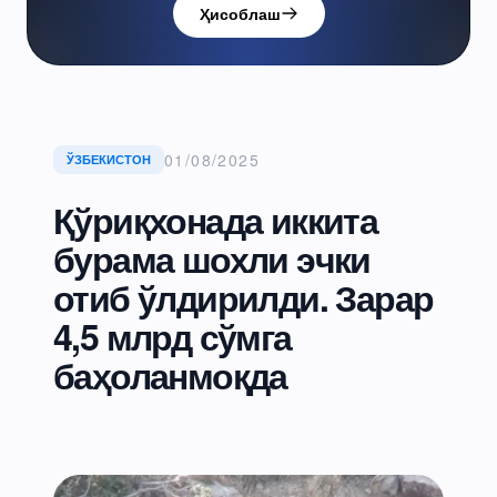
Ҳисоблаш
01/08/2025
ЎЗБЕКИСТОН
Қўриқхонада иккита
бурама шохли эчки
отиб ўлдирилди. Зарар
4,5 млрд сўмга
баҳоланмоқда