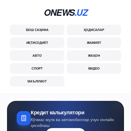
ONEWS
.UZ
БОШ САҲИФА
ҲОДИСАЛАР
ИҚТИСОДИЁТ
ЖАМИЯТ
АВТО
ЖАҲОН
СПОРТ
ВИДЕО
МАЪЛУМОТ
Кредит калькулятори
Кўчмас мулк ва автомобиллар учун онлайн
ҳисоблаш