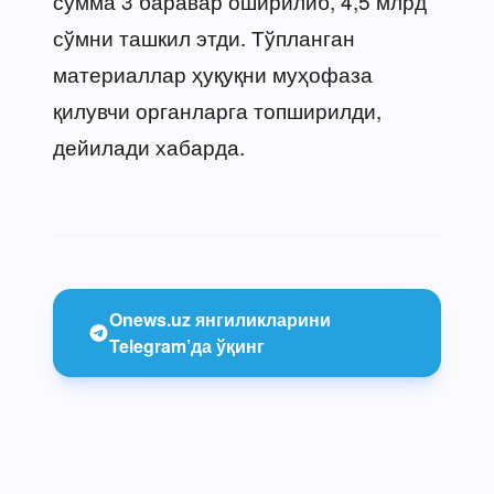
сумма 3 баравар оширилиб, 4,5 млрд
сўмни ташкил этди. Тўпланган
материаллар ҳуқуқни муҳофаза
қилувчи органларга топширилди,
дейилади хабарда.
Onews.uz янгиликларини
Telegram’да ўқинг