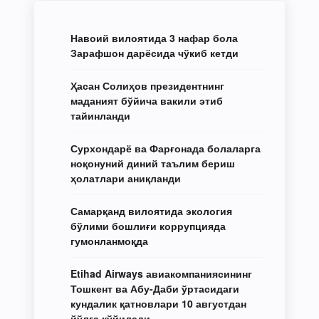
Навоий вилоятида 3 нафар бола
Зарафшон дарёсида чўкиб кетди
Ҳасан Солиҳов президентнинг
маданият бўйича вакили этиб
тайинланди
Сурхондарё ва Фарғонада болаларга
ноқонуний диний таълим бериш
ҳолатлари аниқланди
Самарқанд вилоятида экология
бўлими бошлиғи коррупцияда
гумонланмоқда
Etihad Airways авиакомпаниясининг
Тошкент ва Абу-Даби ўртасидаги
кундалик қатновлари 10 августдан
йўлга қўйилади