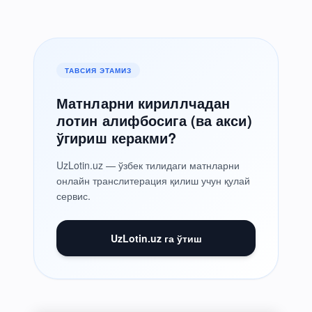
ТАВСИЯ ЭТАМИЗ
Матнларни кириллчадан
лотин алифбосига (ва акси)
ўгириш керакми?
UzLotin.uz — ўзбек тилидаги матнларни
онлайн транслитерация қилиш учун қулай
сервис.
UzLotin.uz га ўтиш