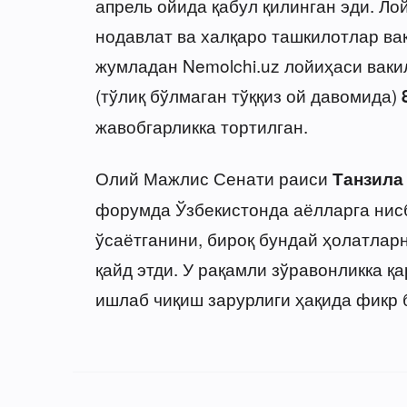
апрель ойида қабул қилинган эди. Ло
нодавлат ва халқаро ташкилотлар ва
жумладан Nemolchi.uz лойиҳаси ваки
(тўлиқ бўлмаган тўққиз ой давомида)
жавобгарликка тортилган.
Олий Мажлис Сенати раиси
Танзила
форумда Ўзбекистонда аёлларга нис
ўсаётганини, бироқ бундай ҳолатлар
қайд этди. У рақамли зўравонликка 
ишлаб чиқиш зарурлиги ҳақида фикр 