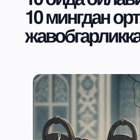
10 мингдан ор
жавобгарликка