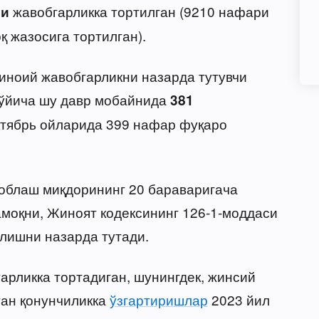
жавобгарликка тортилган (9210 нафари
ши
 жазосига тортилган).
иноий жавобгарликни назарда тутувчи
бўйича шу давр мобайнида
381
ктябрь ойларида 399 нафар фуқаро
облаш миқдорининг 20 бараваригача
амоқни, Жиноят кодексининг 126-1-моддаси
илишни назарда тутади.
арликка тортадиган, шунингдек, жинсий
ган қонунчиликка
ўзгартиришлар
2023 йил