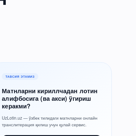
ТАВСИЯ ЭТАМИЗ
Матнларни кириллчадан лотин
алифбосига (ва акси) ўгириш
керакми?
UzLotin.uz — ўзбек тилидаги матнларни онлайн
транслитерация қилиш учун қулай сервис.