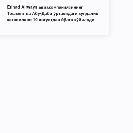
Etihad Airways авиакомпаниясининг
Тошкент ва Абу-Даби ўртасидаги кундалик
қатновлари 10 августдан йўлга қўйилади