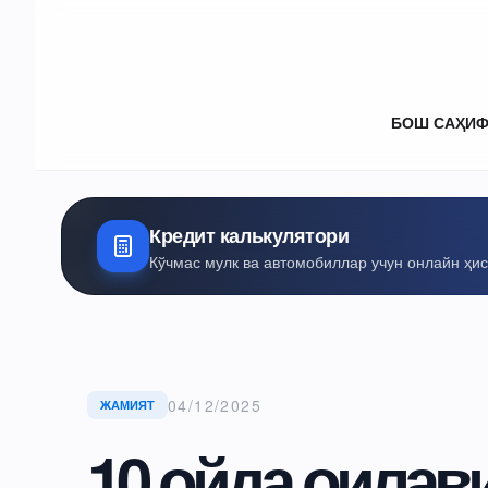
БОШ САҲИ
Кредит калькулятори
Кўчмас мулк ва автомобиллар учун онлайн ҳи
04/12/2025
ЖАМИЯТ
10 ойда оилав