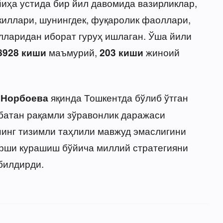
йиҳа устида бир йил давомида вазирликлар,
киллари, шунингдек, фуқаролик фаоллари,
лларидан иборат гуруҳ ишлаган. Ўша йили
маъмурий,
жиноий
8928 киши
203 киши
яқинда Тошкентда бўлиб ўтган
 Норбоева
батан рақамли зўравонлик даражаси
нинг тизимли таҳлили мавжуд эмаслигини
қарши курашиш бўйича миллий стратегияни
билдирди.