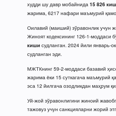
худди шу давр мобайнида
15 826 ки
жарима, 6217 нафари маъмурий қамоқ
Оилавий (маиший) зўравонлик учун ж
Жиноят кодексининг 126-1-моддаси 
судланган. 2024 йили январь-о
киши
судланган эди.
МЖТКнинг 59-2-моддаси базавий ҳис
жарима ёки 15 суткагача маъмурий қ
эса 12 йилгача озодликдан маҳрум қ
Уй-жой зўравонлигини жиноий жавобг
тажовуз учун санкцияларни жорий эт