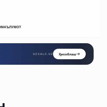
О
МАЪЛУМОТ
Ҳисоблаш
UZCALC.UZ
н