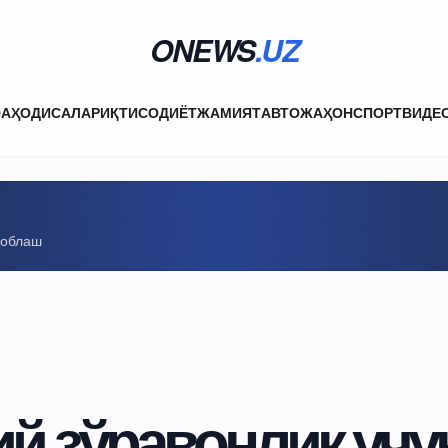
ONEWS
.UZ
ФА
ҲОДИСАЛАР
ИҚТИСОДИЁТ
ЖАМИЯТ
АВТО
ЖАҲОН
СПОРТ
ВИДЕ
соблаш
ий зўравонлик учу