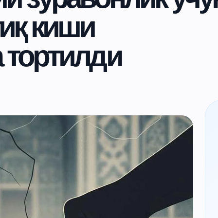
тиқ киши
 тортилди