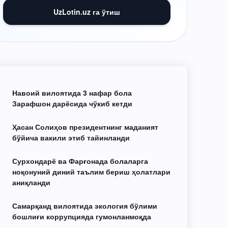
UzLotin.uz га ўтиш
Навоий вилоятида 3 нафар бола
Зарафшон дарёсида чўкиб кетди
Ҳасан Солиҳов президентнинг маданият
бўйича вакили этиб тайинланди
Сурхондарё ва Фарғонада болаларга
ноқонуний диний таълим бериш ҳолатлари
аниқланди
Самарқанд вилоятида экология бўлими
бошлиғи коррупцияда гумонланмоқда