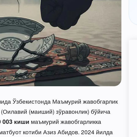
омида Ўзбекистонда Маъмурий жавобгарлик
 (Оилавий (маиший) зўравонлик) бўйича
маъмурий жавобгарликка
0 003 киши
матбуот котиби Азиз Абидов. 2024 йилда