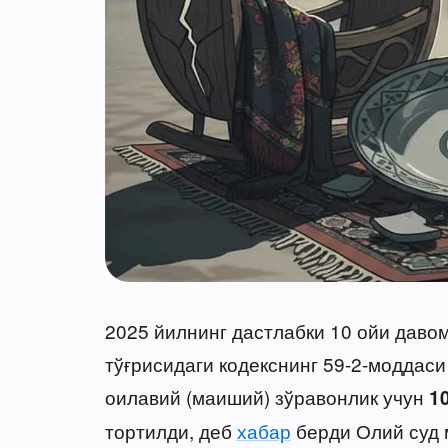
2025 йилнинг дастлабки 10 ойи дав
тўғрисидаги кодекснинг 59-2-моддаси
оилавий (маиший) зўравонлик учун
1
тортилди, деб
хабар
берди Олий суд 