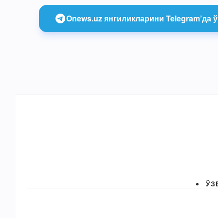
Onews.uz янгиликларини Telegram’да ў
ЎЗ