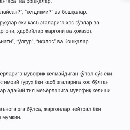
дангаса” ва бошқалар.
алайсан?”, “кетдикми?” ва бошқалар.
уҳлар ёки касб эгаларига хос сўзлар ва
ргони, ҳарбийлар жаргони ва ҳоказо).
нати”, “ўлгур”, “ифлос” ва бошқалар.
ёрларига мувофиқ келмайдиган қўпол сўз ёки
тимоий гуруҳ ёки касб эгаларига хос бўлган
лар адабий тил меъёрларига мувофиқ келиши
ънога эга бўлса, жаргонлар нейтрал ёки
и мумкин.