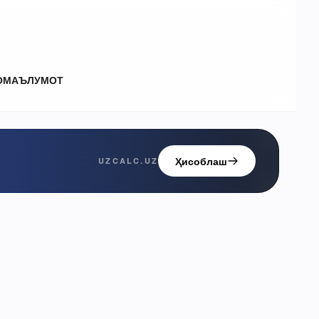
О
МАЪЛУМОТ
Ҳисоблаш
UZCALC.UZ