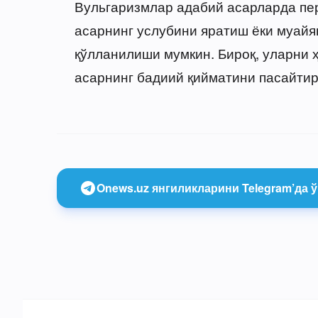
Вульгаризмлар адабий асарларда пе
асарнинг услубини яратиш ёки муайя
қўлланилиши мумкин. Бироқ, уларни 
асарнинг бадиий қийматини пасайти
Onews.uz янгиликларини Telegram’да ў