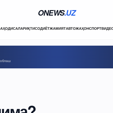
ONEWS
.UZ
ФА
ҲОДИСАЛАР
ИҚТИСОДИЁТ
ЖАМИЯТ
АВТО
ЖАҲОН
СПОРТ
ВИДЕ
соблаш
нима?