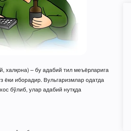
й, халқона) – бу адабий тил меъёрларига
ўз ёки иборадир. Вульгаризмлар одатда
 хос бўлиб, улар адабий нутқда