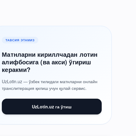
ТАВСИЯ ЭТАМИЗ
Матнларни кириллчадан лотин
алифбосига (ва акси) ўгириш
керакми?
UzLotin.uz — ўзбек тилидаги матнларни онлайн
транслитерация қилиш учун қулай сервис.
UzLotin.uz га ўтиш