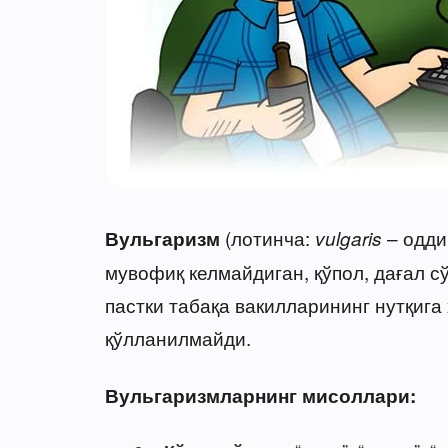
(лотинча:
– одди
Вульгаризм
vulgaris
мувофиқ келмайдиган, қўпол, дағал с
пастки табақа вакилларининг нутқига
қўлланилмайди.
Вульгаризмларнинг мисоллари: