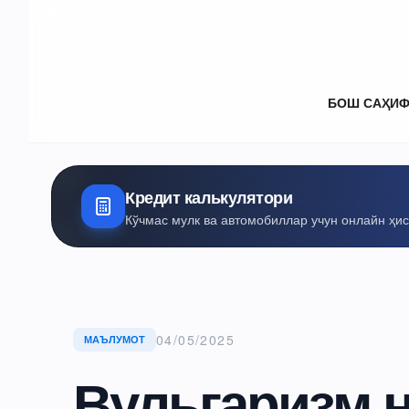
БОШ САҲИ
Кредит калькулятори
Кўчмас мулк ва автомобиллар учун онлайн ҳи
04/05/2025
МАЪЛУМОТ
Вульгаризм 