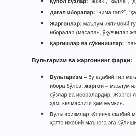
“эшак”, “калла”, “
Қўпол сўзлар:
“нима гап?”, “қ
Дағал иборалар:
маълум ижтимоий гур
Жаргонлар:
иборалар (масалан, ўқувчилар жа
“лаъ
Қарғишлар ва сўкинишлар:
Вульгаризм ва жаргоннинг фарқи:
– бу адабий тил меъ
Вульгаризм
ибора бўлса,
– маълум иж
жаргон
сўзлар ва иборалардир. Жаргон
ҳам, келмаслиги ҳам мумкин.
Вульгаризмлар кўпинча салбий ма
ҳатто ижобий маънога эга бўлиш