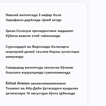
Навоий вилоятида 3 нафар бола
Зарафшон дарёсида чўкиб кетди
Ҳасан Солиҳов президентнинг маданият
бўйича вакили этиб тайинланди
Сурхондарё ва Фарғонада болаларга
ноқонуний диний таълим бериш ҳолатлари
аниқланди
Самарқанд вилоятида экология бўлими
бошлиғи коррупцияда гумонланмоқда
Etihad Airways авиакомпаниясининг
Тошкент ва Абу-Даби ўртасидаги кундалик
қатновлари 10 августдан йўлга қўйилади