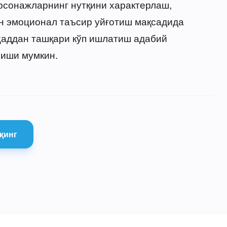
рсонажларнинг нутқини характерлаш,
н эмоционал таъсир уйғотиш мақсадида
ҳаддан ташқари кўп ишлатиш адабий
риши мумкин.
қинг