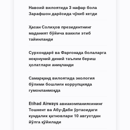
Навоий вилоятида 3 нафар бола
Зарафшон дарёсида чўкиб кетди
Ҳасан Солиҳов президентнинг
маданият бўйича вакили этиб
тайинланди
Сурхондарё ва Фарғонада болаларга
ноқонуний диний таълим бериш
ҳолатлари аниқланди
Самарқанд вилоятида экология
бўлими бошлиғи коррупцияда
гумонланмоқда
Etihad Airways авиакомпаниясининг
Тошкент ва Абу-Даби ўртасидаги
кундалик қатновлари 10 августдан
йўлга қўйилади