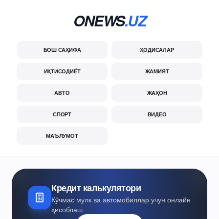
ONEWS
.UZ
БОШ САҲИФА
ҲОДИСАЛАР
ИҚТИСОДИЁТ
ЖАМИЯТ
АВТО
ЖАҲОН
СПОРТ
ВИДЕО
МАЪЛУМОТ
Кредит калькулятори
Кўчмас мулк ва автомобиллар учун онлайн
ҳисоблаш