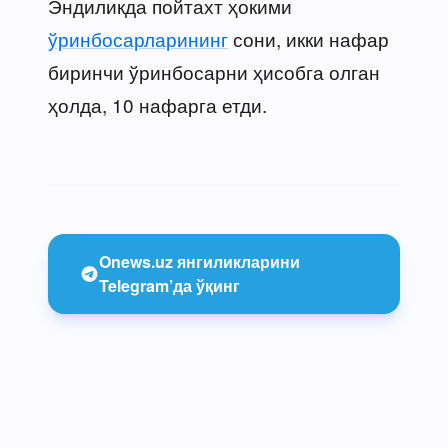
Эндиликда пойтахт ҳокими
ўринбосарларининг
сони, икки нафар
биринчи ўринбосарни ҳисобга олган
ҳолда, 10 нафарга етди.
Onews.uz янгиликларини
Telegram’да ўқинг