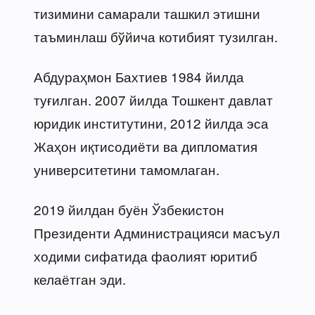
тизимини самарали ташкил этишни
таъминлаш бўйича котибият тузилган.
Абдураҳмон Бахтиев 1984 йилда
туғилган. 2007 йилда Тошкент давлат
юридик институтини, 2012 йилда эса
Жаҳон иқтисодиёти ва дипломатия
университетини тамомлаган.
2019 йилдан буён Ўзбекистон
Президенти Администрацияси масъул
ходими сифатида фаолият юритиб
келаётган эди.