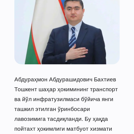
Абдураҳмон Абдурашидович Бахтиев
Тошкент шаҳар ҳокимининг транспорт
ва йўл инфратузилмаси бўйича янги
ташкил этилган ўринбосари
лавозимига тасдиқланди. Бу ҳақда
пойтахт ҳокимлиги матбуот хизмати