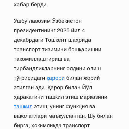
хабар берди.
Ушбу лавозим Ўзбекистон
президентининг 2025 йил 4
декабрдаги Тошкент шаҳрида
транспорт тизимини бошқаришни
такомиллаштириш ва
тирбандликларнинг олдини олиш
тўғрисидаги
қарори
билан жорий
этилган эди. Қарор билан Йўл
ҳаракатини ташкил этиш марказини
ташкил
этиш, унинг функция ва
ваколатлари маъқулланган. Шу билан
бирга, ҳокимликда транспорт