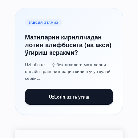
ТАВСИЯ ЭТАМИЗ
Матнларни кириллчадан
лотин алифбосига (ва акси)
ўгириш керакми?
UzLotin.uz — ўзбек тилидаги матнларни
онлайн транслитерация қилиш учун қулай
сервис.
UzLotin.uz га ўтиш