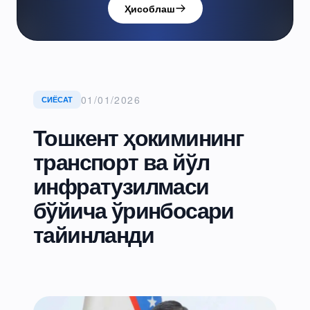
Ҳисоблаш
01/01/2026
СИЁСАТ
Тошкент ҳокимининг
транспорт ва йўл
инфратузилмаси
бўйича ўринбосари
тайинланди